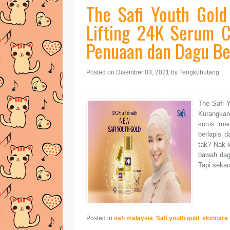
The Safi Youth Gol
Lifting 24K Serum 
Penuaan dan Dagu Be
Posted on Disember 03, 2021
by Tengkubutang
The Safi 
Kurangkan
kurus mac
berlapis d
tak? Nak k
bawah dagu
Tapi sekar
Posted in
safi malaysia
,
Safi youth gold
,
skincare