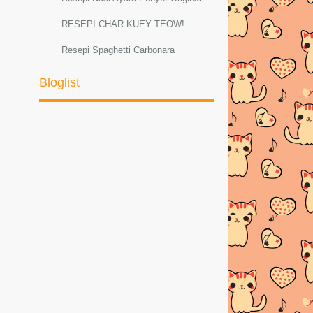
RESEPI CHAR KUEY TEOW!
Resepi Spaghetti Carbonara
Resepi Sambal Hijau Ayam dan Petai
Bloglist
Resepi ayam masak lemak cili padi
RESEPI MEE GORENG
BASAHBahanMee kuning
1bungkus di...
AYAM PADPHEK (Masakan Thai
Original)
Resepi Ketam Masak Pedas Ala
ThaiBahan-bahan :--K...
PELBAGAI RESEPI SPAGHETTI
CARBONARA
Resepi Sotong Masak Ala Thai