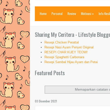
Home
Personal
Review
Motivasi
»
Info Kes
Sharing My Ceritera - Lifestyle Blogg
Resepi Chicken Perattal
Resepi Nasi Ayam Penyet Original
RESEPI CHAR KUEY TEOW!
Resepi Spaghetti Carbonara
Resepi Sambal Hijau Ayam dan Petai
Featured Posts
Memaparkan catatan 
03 Disember 2021