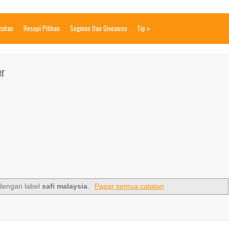
ihatan
Resepi Pilihan
Segmen Dan Giveaway
Tip
»
er
dengan label
safi malaysia
.
Papar semua catatan