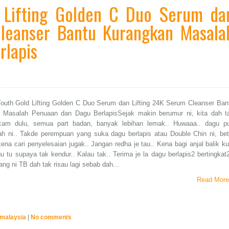
d Lifting Golden C Duo Serum da
Cleanser Bantu Kurangkan Masala
rlapis
Youth Gold Lifting Golden C Duo Serum dan Lifting 24K Serum Cleanser Ban
 Masalah Penuaan dan Dagu BerlapisSejak makin berumur ni, kita dah t
am dulu, semua part badan, banyak lebihan lemak.. Huwaaa.. dagu p
ah ni.. Takde perempuan yang suka dagu berlapis atau Double Chin ni, bet
ena cari penyelesaian jugak.. Jangan redha je tau.. Kena bagi anjal balik kul
 tu supaya tak kendur.. Kalau tak.. Terima je la dagu berlapis2 bertingkat2
ang ni TB dah tak risau lagi sebab dah...
Read More
 malaysia
|
No comments