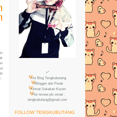
n
h
tu
ak
un
ul
>"
it
ini Blog Tengkubutang
..
Blogger dari Perak
Amat Sukakan Kucen
for review plz email :
tengkubutang@gmail.com
FOLLOW TENGKUBUTANG