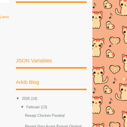
 Lama
JSON Variables
Arkib Blog
▼
2026
(14)
▼
Februari
(13)
Resepi Chicken Perattal
Resepi Nasi Ayam Penyet Original