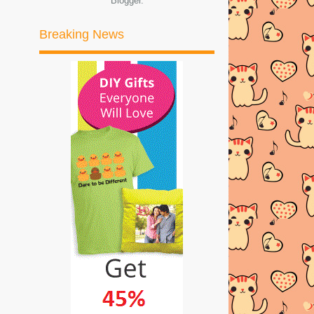
Blogger
.
►
2017
(245)
Breaking News
►
2016
(269)
►
2015
(327)
►
2014
(522)
►
2013
(481)
►
2012
(24)