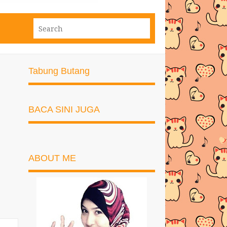
Tabung Butang
BACA SINI JUGA
ABOUT ME