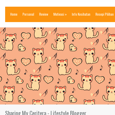
Home
Personal
Review
Motivasi
»
Info Kesihatan
Resepi Pilihan
Sharing My Ceritera - Lifestyle Blogger