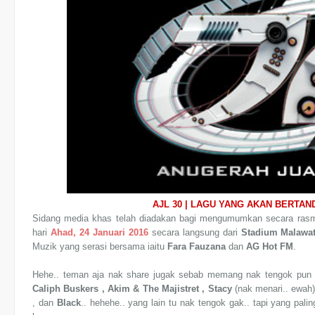
AJL 30 | LAGU YANG AKAN BERTAN
Sidang media khas telah diadakan bagi mengumumkan secara rasmin
hari
Ahad, 24 Januari 2016
secara langsung dari
Stadium Malawat
Muzik yang serasi bersama iaitu
Fara Fauzana
dan
AG Hot FM
.
Hehe.. teman aja nak share jugak sebab memang nak tengok pu
Caliph Buskers , Akim & The Majistret , Stacy
(nak menari.. ewah
, dan
Black
.. hehehe.. yang lain tu nak tengok gak.. tapi yang pal