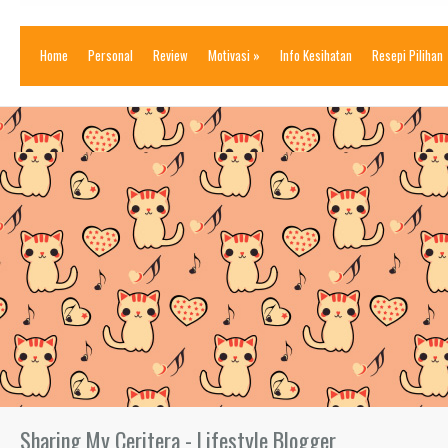
Home
Personal
Review
Motivasi
»
Info Kesihatan
Resepi Pilihan
Sharing My Ceritera - Lifestyle Blogger