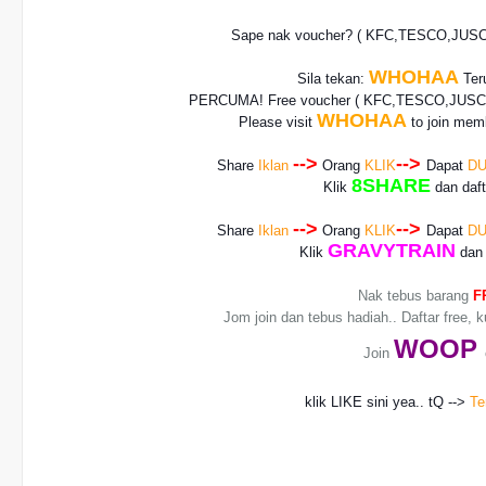
Sape nak voucher? ( KFC,TESCO,JUS
WHOHAA
Sila tekan:
Teru
PERCUMA! Free voucher
( KFC,TESCO,JUSCO
WHOHAA
Please visit
to join memb
-->
-->
Share
Iklan
Orang
KLIK
Dapat
DU
8SHARE
Klik
dan daf
-->
-->
Share
Iklan
Orang
KLIK
Dapat
DU
GRAVYTRAIN
Klik
dan 
Nak tebus barang
F
Jom join dan tebus hadiah.. Daftar free, 
WO
OP
Join
klik LIKE sini yea.. tQ -->
Te