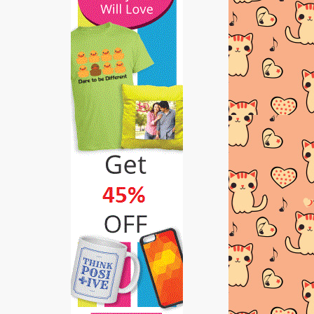
ISTERI RAMPING RAHSIA RUMAH
TANGGA BAHAGIA
SENARAI PEMENANG AJL 30 |
2016
SIARAN LANGSUNG AJL 30 |
ANUGERAH JUARA LAGU 2016
Tips Berbual dengan Warga Emas
Bermasalah Pendengaran
Hadiah dari WOOP.MY
DINNER LAMB CHOP HOMEMADE
| 20.1.2016
9 LUKISAN PEMANDANGAN YANG
CANTIK SANGAT-SANGAT!
Miaw-Miaw Sushi 2012 - 2016
BELI BUKU MURAH GILER DI
BOOKCAFE!!