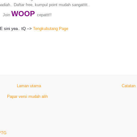
adiah.. Daftar free, kumpul point mudah sangatttt..
WO
OP
Join
cepattt!!
KE sini yea.. tQ -->
Tengkubutang Page
Laman utama
Catatan
Papar versi mudah alih
 PTG