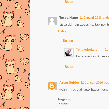
Balas
Tanpa Nama
12 Januari 2016 pad
Lissa dah join woops ni.. tapi points
Balas
Balasan
Tengkubutang
13
kena rajin join Big mis
Balas
Azlan Strider
12 Januari 2016 pa
wahhh...not bad jugak hadiah yang
Regards,
-Strider-