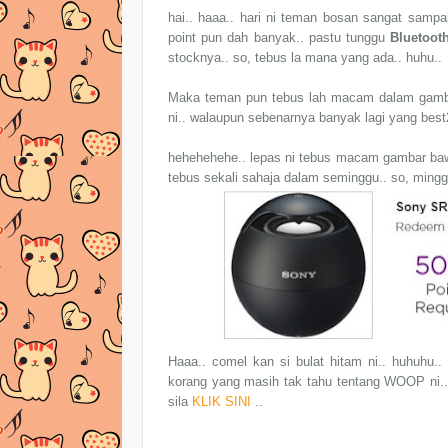
hai.. haaa.. hari ni teman bosan sangat sampa
point pun dah banyak.. pastu tunggu
Bluetoot
stocknya.. so, tebus la mana yang ada.. huhu..
Maka teman pun tebus lah macam dalam gambar 
ni.. walaupun sebenarnya banyak lagi yang best
hehehehehe.. lepas ni tebus macam gambar bawa
tebus sekali sahaja dalam seminggu.. so, mingg
Haaa.. comel kan si bulat hitam ni.. huhuhu
korang yang masih tak tahu tentang WOOP ni.. 
sila
KLIK SINI
..