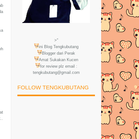
ab
da
sa
>"
ini Blog Tengkubutang
eh
Blogger dari Perak
Amat Sukakan Kucen
for review plz email :
tengkubutang@gmail.com
FOLLOW TENGKUBUTANG
at
..