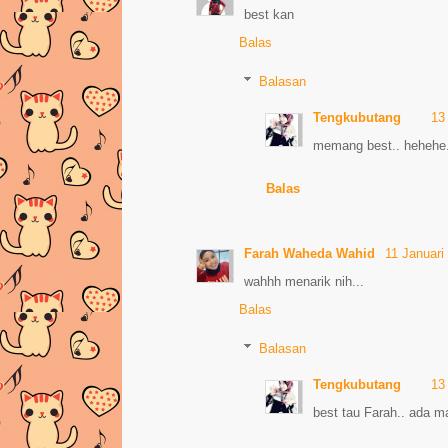
best kan
Balas
Balasan
Tengkubutang
13
memang best.. hehehe
Balas
Farah Waheda Wahid
11 Januari
wahhh menarik nih...
Balas
Balasan
Tengkubutang
13
best tau Farah.. ada m