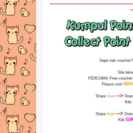
----------------------------------------------
-
Sape nak voucher
Sila tek
PERCUMA! Free vouche
WH
Please visit
-->
Share
Iklan
Ora
Klik
-->
Share
Iklan
Ora
GR
Klik