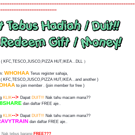
---------------------------------------------------------------------------
--------------------------------
? ( KFC,TESCO,JUSCO,PIZZA HUT,IKEA...DLL ）
WHOHAA
an:
Terus register sahaja,
r
( KFC,TESCO,JUSCO,PIZZA HUT,IKEA...and another )
OHAA
to join member . (join member for free )
-->
ng
KLIK
Dapat
DUIT!!!
Nak tahu macam mana??
8SHARE
dan daftar
FREE
aje..
-->
ng
KLIK
Dapat
DUIT!!!
Nak tahu macam mana??
AVYTRAIN
dan daftar
FREE
aje..
Nak tebus barang
FREE???