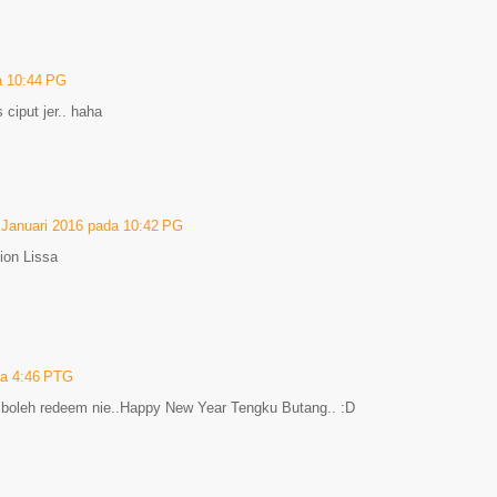
a 10:44 PG
 ciput jer.. haha
 Januari 2016 pada 10:42 PG
sion Lissa
da 4:46 PTG
 boleh redeem nie..Happy New Year Tengku Butang.. :D