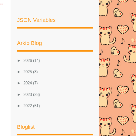
--
JSON Variables
Arkib Blog
►
2026
(14)
►
2025
(3)
►
2024
(7)
►
2023
(28)
►
2022
(51)
►
2021
(46)
Bloglist
►
2020
(57)