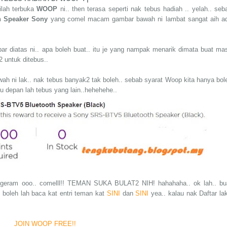
ilah terbuka
WOOP
ni.. then terasa seperti nak tebus hadiah .. yelah.. seb
h Speaker Sony
yang comel macam gambar bawah ni lambat sangat aih a
diatas ni.. apa boleh buat.. itu je yang nampak menarik dimata buat ma
2 untuk ditebus..
h ni lak.. nak tebus banyak2 tak boleh.. sebab syarat Woop kita hanya bol
u depan lah tebus yang lain..hehehehe..
.. geram ooo.. comelll!! TEMAN SUKA BULAT2 NIH! hahahaha.. ok lah.. bu
boleh lah baca kat entri teman kat
SINI
dan
SINI
yea.. kalau nak Daftar lak
JOIN WOOP FREE!!