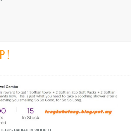
P !
TEBUS HADIAH DI WOOP ! |