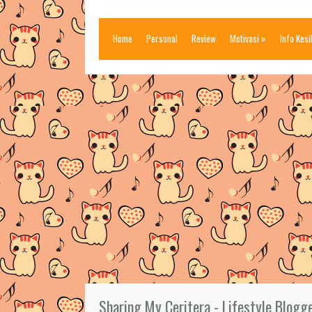
Home
Personal
Review
Motivasi
»
Info Kes
Sharing My Ceritera - Lifestyle Blogg