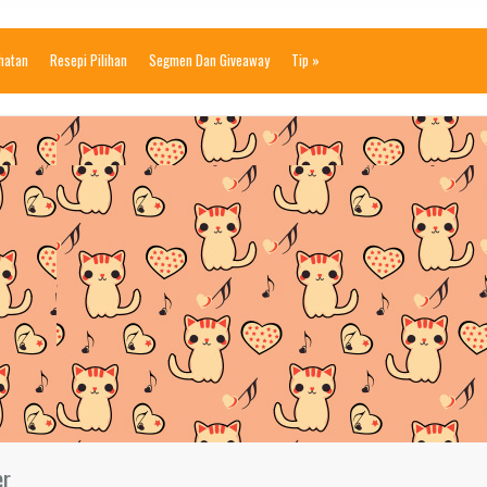
ihatan
Resepi Pilihan
Segmen Dan Giveaway
Tip
»
er