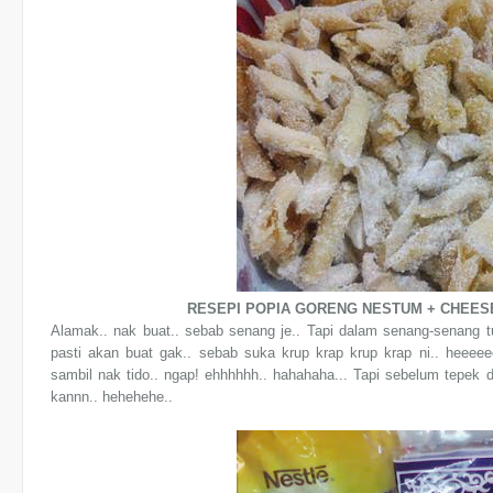
RESEPI POPIA GORENG NESTUM + CHEES
Alamak.. nak buat.. sebab senang je.. Tapi dalam senang-senang t
pasti akan buat gak.. sebab suka krup krap krup krap ni.. heeeee
sambil nak tido.. ngap! ehhhhhh.. hahahaha... Tapi sebelum tepek 
kannn.. hehehehe..