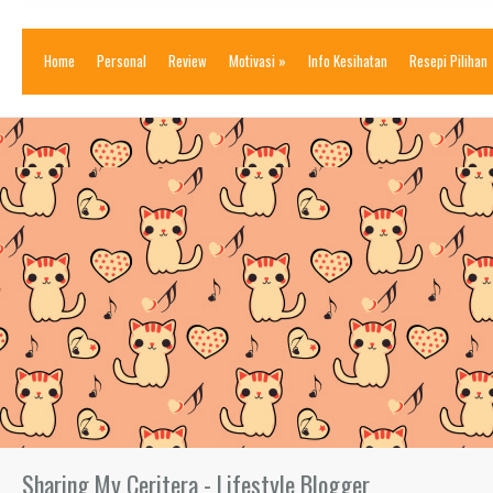
Home
Personal
Review
Motivasi
»
Info Kesihatan
Resepi Pilihan
Sharing My Ceritera - Lifestyle Blogger