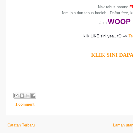
Nak tebus barang
F
Jom join dan tebus hadiah.. Daftar free, 
WO
OP
Join
klik LIKE sini yea.. tQ -->
Te
KLIK SINI DAPA
|
1 comment
Catatan Terbaru
Laman uta