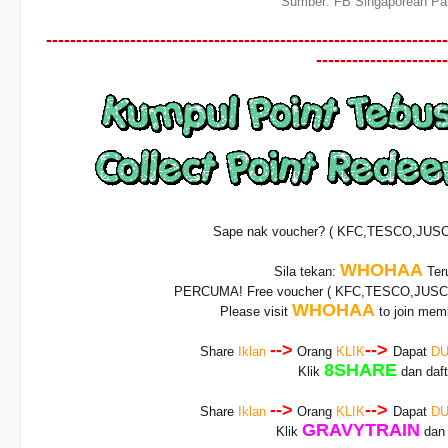
Sumber: FB Singaporean Pak
-------------------------------------------------------------------
----------------------
Sape nak voucher? ( KFC,TESCO,JUS
WHOHAA
Sila tekan:
Teru
PERCUMA! Free voucher
( KFC,TESCO,JUSCO
WHOHAA
Please visit
to join memb
-->
-->
Share
Iklan
Orang
KLIK
Dapat
DU
8SHARE
Klik
dan daf
-->
-->
Share
Iklan
Orang
KLIK
Dapat
DU
GRAVYTRAIN
Klik
dan 