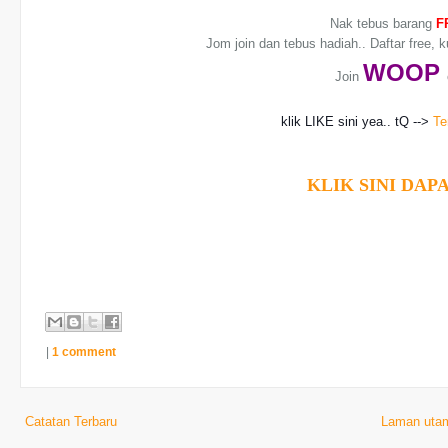
Nak tebus barang
F
Jom join dan tebus hadiah.. Daftar free, 
WO
OP
Join
klik LIKE sini yea.. tQ -->
Te
KLIK SINI DAPA
|
1 comment
Catatan Terbaru
Laman uta