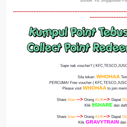
Sumber: FB Singaporean Pak
-------------------------------------------------------------------
----------------------
Sape nak voucher? ( KFC,TESCO,JUS
WHOHAA
Sila tekan:
Teru
PERCUMA! Free voucher
( KFC,TESCO,JUSCO
WHOHAA
Please visit
to join memb
-->
-->
Share
Iklan
Orang
KLIK
Dapat
DU
8SHARE
Klik
dan daf
-->
-->
Share
Iklan
Orang
KLIK
Dapat
DU
GRAVYTRAIN
Klik
dan 