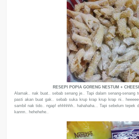
RESEPI POPIA GORENG NESTUM + CHEES
Alamak.. nak buat.. sebab senang je.. Tapi dalam senang-senang t
pasti akan buat gak.. sebab suka krup krap krup krap ni.. heeeee
sambil nak tido.. ngap! ehhhhhh.. hahahaha... Tapi sebelum tepek 
kannn.. hehehehe..