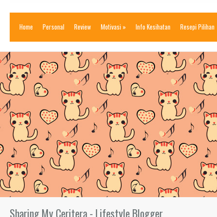
Home
Personal
Review
Motivasi
»
Info Kesihatan
Resepi Pilihan
Sharing My Ceritera - Lifestyle Blogger