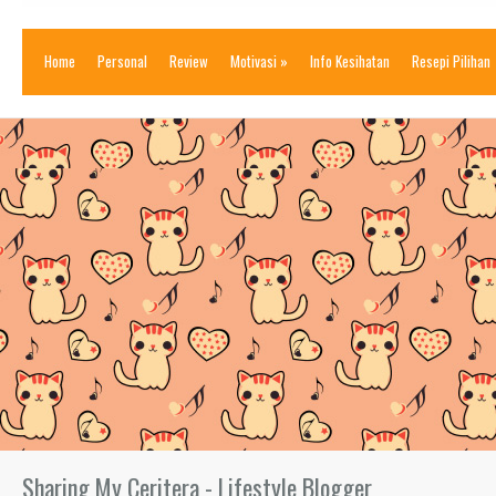
Home
Personal
Review
Motivasi
»
Info Kesihatan
Resepi Pilihan
Sharing My Ceritera - Lifestyle Blogger