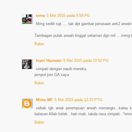
eima
5 Mei 2015 pada 9:58 PG
Mmg sedih sgt..... tak dpt gambar perasaan ank2 arwah .
Tambagan pulak arwah tinggal setaman dgn mil ....mmg t
Balas
Inani Hazwani
5 Mei 2015 pada 10:52 PG
simpati dengan nasib mereka.
jemput join GA saya
Balas
Mime MF
5 Mei 2015 pada 12:37 PTG
sebak tgk anak perempuan arwah menangis...kalau ka
balasan Allah kelak...hati mati, takda rasa simpati...*emo
Balas