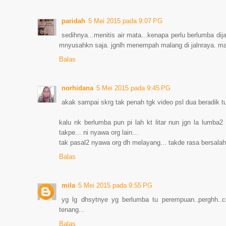
paridah
5 Mei 2015 pada 9:07 PG
sedihnya...menitis air mata...kenapa perlu berlumba dij
mnyusahkn saja. jgnlh menempah malang di jalnraya. 
Balas
norhidana
5 Mei 2015 pada 9:45 PG
akak sampai skrg tak penah tgk video psl dua beradik tuh.
kalu nk berlumba pun pi lah kt litar nun jgn la lumba2
takpe... ni nyawa org lain...
tak pasal2 nyawa org dh melayang... takde rasa bersalah
Balas
mila
5 Mei 2015 pada 9:55 PG
yg lg dhsytnye yg berlumba tu perempuan..perghh..c
tenang...
Balas