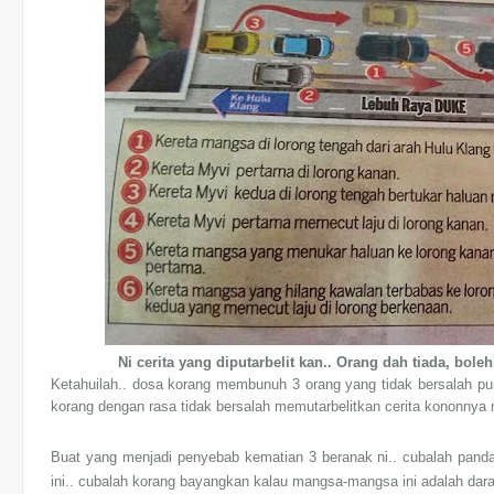
Ni cerita yang diputarbelit kan.. Orang dah tiada, bole
Ketahuilah.. dosa korang membunuh 3 orang yang tidak bersalah pu
korang dengan rasa tidak bersalah memutarbelitkan cerita kononny
Buat yang menjadi penyebab kematian 3 beranak ni.. cubalah pan
ini.. cubalah korang bayangkan kalau mangsa-mangsa ini adalah dara