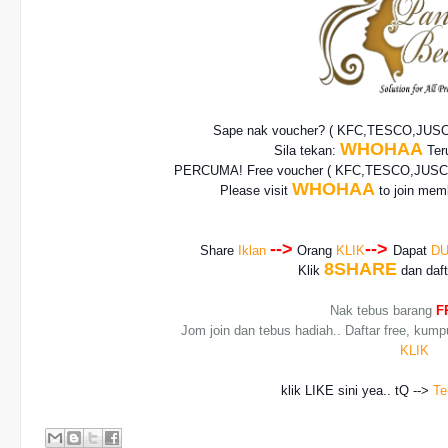
Sape nak voucher? ( KFC,TESCO,JUS
WHOHAA
Sila tekan:
Teru
PERCUMA! Free voucher
( KFC,TESCO,JUSCO
WHOHAA
Please visit
to join memb
-->
-->
Share
Iklan
Orang
KLIK
Dapat
DU
8SHARE
Klik
dan daf
Nak tebus barang
F
Jom join dan tebus hadiah.. Daftar free, kump
KLIK
klik LIKE sini yea.. tQ -->
Te