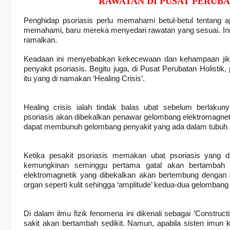
RAWATAN DI PUSAT PERUBA
Penghidap psoriasis perlu memahami betul-betul tentang ap
memahami, baru mereka menyedari rawatan yang sesuai. Ini pe
ramalkan.
Keadaan ini menyebabkan kekecewaan dan kehampaan jika
penyakit psoriasis. Begitu juga, di Pusat Perubatan Holisti
itu yang di namakan ‘Healing Crisis’.
Healing crisis ialah tindak balas ubat sebelum berlaku
psoriasis akan dibekalkan penawar gelombang elektromagnet
dapat membunuh gelombang penyakit yang ada dalam tubuh p
Ketika pesakit psoriasis memakan ubat psoriasis yang di
kemungkinan seminggu pertama gatal akan bertambah s
elektromagnetik yang dibekalkan akan bertembung dengan
organ seperti kulit sehingga ‘amplitude’ kedua-dua gelomban
Di dalam ilmu fizik fenomena ini dikenali sebagai ‘Constructi
sakit akan bertambah sedikit. Namun, apabila sisten imun k