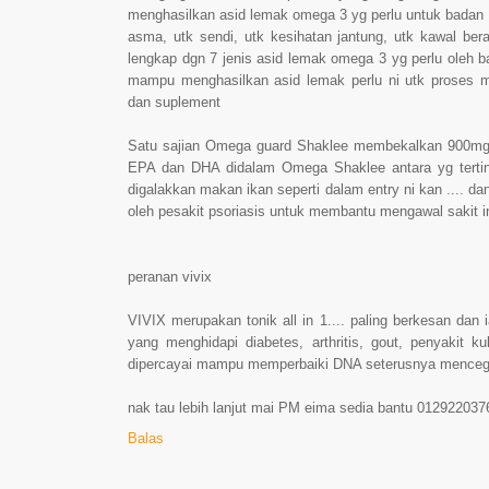
menghasilkan asid lemak omega 3 yg perlu untuk badan ki
asma, utk sendi, utk kesihatan jantung, utk kawal ber
lengkap dgn 7 jenis asid lemak omega 3 yg perlu oleh
mampu menghasilkan asid lemak perlu ni utk proses m
dan suplement
Satu sajian Omega guard Shaklee membekalkan 900mg
EPA dan DHA didalam Omega Shaklee antara yg tertingg
digalakkan makan ikan seperti dalam entry ni kan .... d
oleh pesakit psoriasis untuk membantu mengawal sakit i
peranan vivix
VIVIX merupakan tonik all in 1.... paling berkesan dan
yang menghidapi diabetes, arthritis, gout, penyakit 
dipercayai mampu memperbaiki DNA seterusnya mencega
nak tau lebih lanjut mai PM eima sedia bantu 012922037
Balas