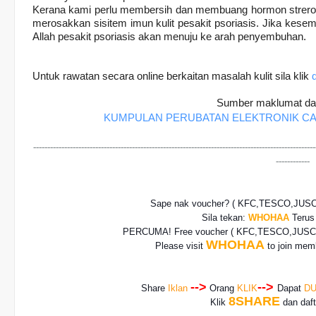
Kerana kami perlu membersih dan membuang hormon streroid
merosakkan sisitem imun kulit pesakit psoriasis. Jika kesem
Allah pesakit psoriasis akan menuju ke arah penyembuhan.
Untuk rawatan secara online berkaitan masalah kulit sila klik
d
Sumber maklumat da
KUMPULAN PERUBATAN ELEKTRONIK 
----------------------------------------------------------------------------------------------------
------------
Sape nak voucher? ( KFC,TESCO,JUS
Sila tekan:
WHOHAA
Terus 
PERCUMA! Free voucher
( KFC,TESCO,JUSCO
WHOHAA
Please visit
to join memb
-->
-->
Share
Iklan
Orang
KLIK
Dapat
DU
8SHARE
Klik
dan daf