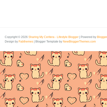
Copyright ©
2026
Sharing My Ceritera - Lifestyle Blogger
| Powered by
Blogge
Design by
Fabthemes
| Blogger Template by
NewBloggerThemes.com