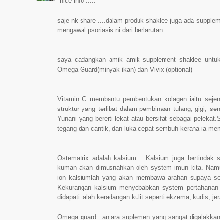
nice info .....
saje nk share ....dalam produk shaklee juga ada supple
mengawal psoriasis ni dari berlarutan ...
saya cadangkan amik amik supplement shaklee untuk m
Omega Guard(minyak ikan) dan Vivix (optional)
Vitamin C membantu pembentukan kolagen iaitu sejen
struktur yang terlibat dalam pembinaan tulang, gigi, send
Yunani yang bererti lekat atau bersifat sebagai pelekat.
tegang dan cantik, dan luka cepat sembuh kerana ia me
Ostematrix adalah kalsium.....Kalsium juga bertinda
kuman akan dimusnahkan oleh system imun kita. Namun
ion kalsiumlah yang akan membawa arahan supaya sel
Kekurangan kalsium menyebabkan system pertahanan b
didapati ialah keradangan kulit seperti ekzema, kudis, je
Omega guard ..antara suplemen yang sangat digalakkan