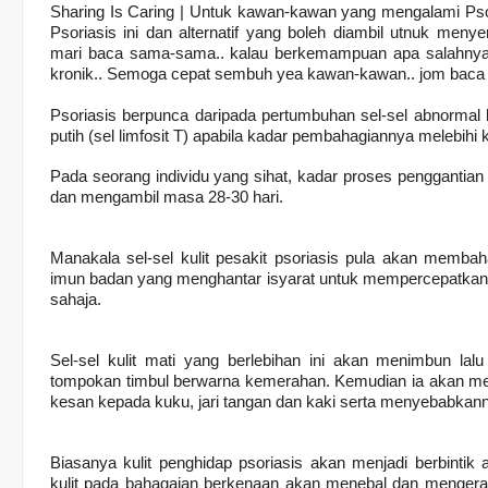
Sharing Is Caring | Untuk kawan-kawan yang mengalami Psori
Psoriasis ini dan alternatif yang boleh diambil utnuk me
mari baca sama-sama.. kalau berkemampuan apa salahnya 
kronik.. Semoga cepat sembuh yea kawan-kawan.. jom baca 
Psoriasis berpunca daripada pertumbuhan sel-sel abnormal k
putih (sel limfosit T) apabila kadar pembahagiannya melebihi k
Pada seorang individu yang sihat, kadar proses penggantian s
dan mengambil masa 28-30 hari.
Manakala sel-sel kulit pesakit psoriasis pula akan membah
imun badan yang menghantar isyarat untuk mempercepatkan p
sahaja.
Sel-sel kulit mati yang berlebihan ini akan menimbun lal
tompokan timbul berwarna kemerahan. Kemudian ia akan menj
kesan kepada kuku, jari tangan dan kaki serta menyebabkann
Biasanya kulit penghidap psoriasis akan menjadi berbint
kulit pada bahagaian berkenaan akan menebal dan mengeras