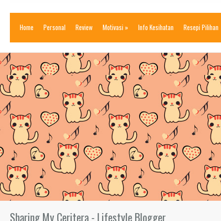
Home
Personal
Review
Motivasi
»
Info Kesihatan
Resepi Pilihan
Sharing My Ceritera - Lifestyle Blogger