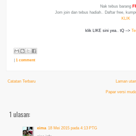
Nak tebus barang
F
Jom join dan tebus hadiah.. Daftar free, kump
KLIK
klik LIKE sini yea.. tQ -->
Te
|
1 comment
Catatan Terbaru
Laman uta
Papar versi muda
1 ulasan:
eima
18 Mei 2015 pada 4:13 PTG