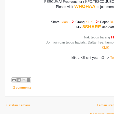
PERCUMA! Free voucher
( KFC,TESCO,JUSCO
WHOHAA
Please visit
to join memb
-->
-->
Share
Iklan
Orang
KLIK
Dapat
DU
8SHARE
Klik
dan daf
Nak tebus barang
F
Jom join dan tebus hadiah.. Daftar free, kump
KLIK
klik LIKE sini yea.. tQ -->
Te
|
2 comments
Catatan Terbaru
Laman uta