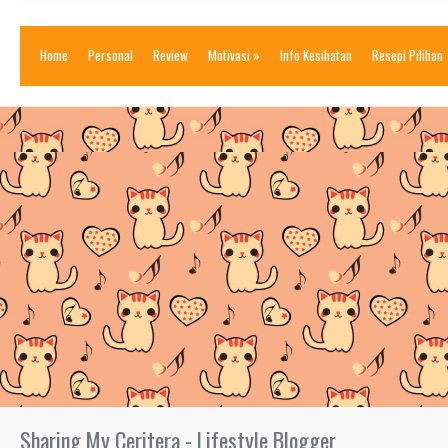
Home
Personal
Review
Motivasi
»
Info Kesihatan
Resepi Pilihan
Sharing My Ceritera - Lifestyle Blogger