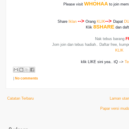
WHOHAA
Please visit
to join memb
-->
-->
Share
Iklan
Orang
KLIK
Dapat
DU
8SHARE
Klik
dan daf
Nak tebus barang
F
Jom join dan tebus hadiah.. Daftar free, kump
KLIK
klik LIKE sini yea.. tQ -->
Te
|
No comments
Catatan Terbaru
Laman uta
Papar versi muda