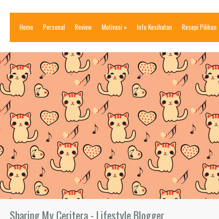
Home
Personal
Review
Motivasi
»
Info Kesihatan
Resepi Pilihan
Sharing My Ceritera - Lifestyle Blogger