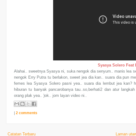
Syasya Solero Feat 
Alahai.. sweetnya Syasya ni, suka nengok dia senyum.. manis lea s
nengok Erry Putra tu berlakon, sweet jea dia kan.. suara dia pun mem
femes lea Syasya Solero pasni yea.. suara dia lembut jea kan? hu2
hiburan tu banyak pancarobanya tau..so,berhati2 dan atur langkah
orang plak yea.. )ok.. jom layan video ni..
|
2 comments
Catatan Terbaru
Laman uta