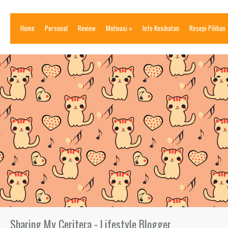
Home
Personal
Review
Motivasi
»
Info Kesihatan
Resepi Pilihan
Sharing My Ceritera - Lifestyle Blogger