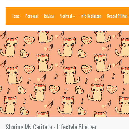
Home
Personal
Review
Motivasi
»
Info Kesihatan
Resepi Pilihan
Sharing My Ceritera - Lifestyle Blogger