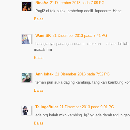
NinaAz
21 Disember 2013 pada 7:09 PG
Pagi2 ni tgk pulak lambchop.adoiii. lapooorrrr. Hehe
Balas
Wani SK
21 Disember 2013 pada 7:41 PG
bahagianya pasangan suami isterikan .. alhamdulilla
masak hiiii
Balas
Ann Ishak
21 Disember 2013 pada 7:52 PG
teman pun suka daging kambing, tang kari kambung kom
Balas
TelingaBulat
21 Disember 2013 pada 9:01 PG
ada org kalah mkn kambing..lg2 yg ade darah tggi n gao
Balas