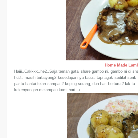
Home Made Lam
Haiii..Cakkkk..he2..Saja teman gatai share gambo ni, gambo ni di sn
hu3.. masih terbayang2 kesedapannya tauu.. tapi agak sedikit ser
pastu bantai telan sampai 2 keping sorang, dua hari berturut2 lak tu
kekenyangan melampau kami hari tu..