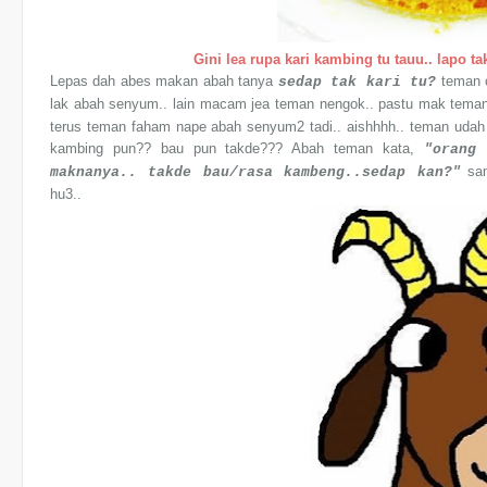
Gini lea rupa kari kambing tu tauu.. lapo t
Lepas dah abes makan abah tanya
teman 
sedap tak kari tu?
lak abah senyum.. lain macam jea teman nengok.. pastu mak tem
terus teman faham nape abah senyum2 tadi.. aishhhh.. teman udah 
kambing pun?? bau pun takde??? Abah teman kata,
"orang
sam
maknanya.. takde bau/rasa kambeng..sedap kan?"
hu3..