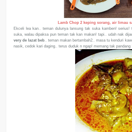
Lamb Chop 2 keping sorang, air limau sa
Ekceli lea kan.. teman dulunya lansung tak suka kamben! serius!
suka, walau dipaksa pun teman tak kan makan! tapi.. udah nak dijad
very de lazat beb
.. teman makan bertambah2.. masa tu kenduri kawe
nasik, cedok kari daging.. terus duduk n ngap! memang tak pandang ki