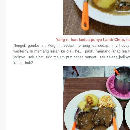
Yang ni hari kedua punya Lamb Chop, tem
Nengok gambo ni.. Perghh.. sedap memang lea sedap.. my hubby ka
western2 ni memang serah ke dia.. he2.. pastu memang lahap lea
jadinya.. tak sihat, tido malam pun panas sangat.. tak selesa jadinya
kann.. huk2..