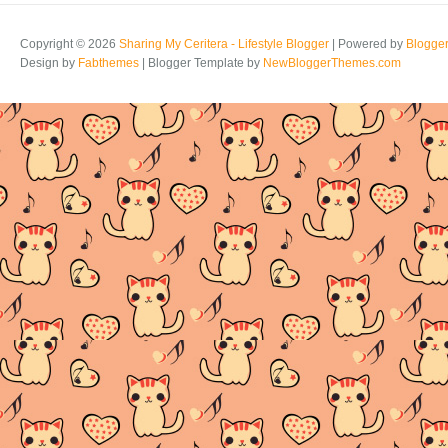
Copyright ©
2026
Sharing My Ceritera - Lifestyle Blogger
| Powered by
Blogge
Design by
Fabthemes
| Blogger Template by
NewBloggerThemes.com