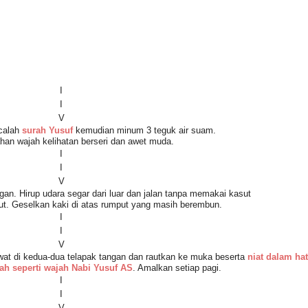
I
I
V
acalah
surah Yusuf
kemudian minum 3 teguk air suam.
an wajah kelihatan berseri dan awet muda.
I
I
V
gan. Hirup udara segar dari luar dan jalan tanpa memakai kasut
t. Geselkan kaki di atas rumput yang masih berembun.
I
I
V
at di kedua-dua telapak tangan dan rautkan ke muka beserta
niat dalam hat
ah seperti wajah Nabi Yusuf AS
. Amalkan setiap pagi.
I
I
V