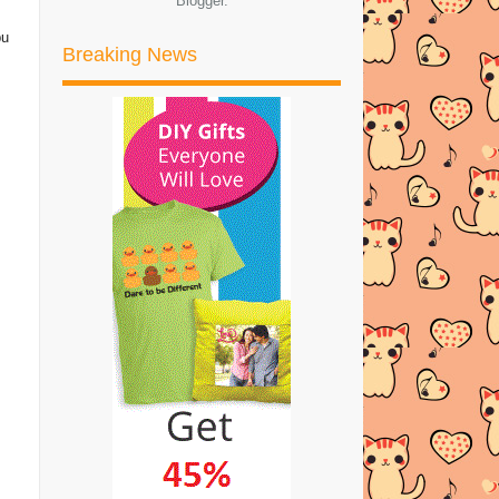
Blogger
.
CPUV kedua NUFFNANG
bu
HAFIZH SYAHRIN LAGI... HU3
Breaking News
SIAPA HAFIZH SYAHRIN?
Hafizh Syahrin Menang Tempat
Pertama Pelumbaan di ...
BUAT DUIT DENGAN 8SHARE!!
JOM JOIN!!
FOUZIAH GOUS SELAMAT
DIIJABKABULKAN
SHATAVARI BAIK UNTUK
DALAMAN WANITA
Awesome Giveaway by Tasha
Aqisha
ADA BAKAT DALAM BIDANG
PENULISAN?