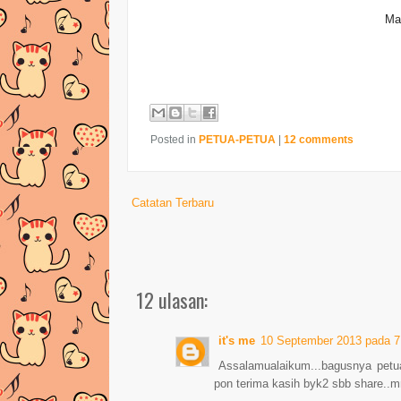
Ma
Posted in
PETUA-PETUA
|
12 comments
Catatan Terbaru
12 ulasan:
it's me
10 September 2013 pada 7
Assalamualaikum...bagusnya petua
pon terima kasih byk2 sbb share..m