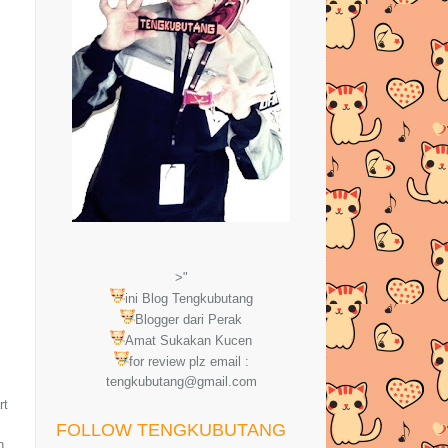
>"
ini Blog Tengkubutang
Blogger dari Perak
Amat Sukakan Kucen
for review plz email :
tengkubutang@gmail.com
rt
FOLLOW TENGKUBUTANG
n