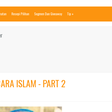
ihatan
Resepi Pilihan
Segmen Dan Giveaway
Tip
»
er
RA ISLAM - PART 2