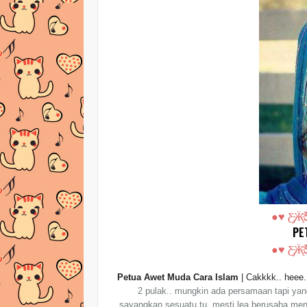
●♥ Ƹ̵̡Ӝ̵̨
PE
●♥ Ƹ̵̡Ӝ̵̨
Petua Awet Muda Cara Islam
| Cakkkk.. heee
2 pulak.. mungkin ada persamaan tapi yang n
sayangkan sesuatu tu, mesti lea berusaha men