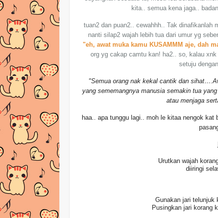
kita.. semua kena jaga.. badan
tuan2 dan puan2.. cewahhh.. Tak dinafikanlah m
nanti silap2 wajah lebih tua dari umur yg seben
"eh, awat muka kamu KUSAMMM aje, dah mac
org yg cakap camtu kan! ha2.. so, kalau xnk 
setuju denga
"Semua orang nak kekal cantik dan sihat….A
yang sememangnya manusia semakin tua yang t
atau menjaga sert
haa.. apa tunggu lagi.. moh le kitaa nengok kat 
pasang
Urutkan wajah koran
diiringi se
Gunakan jari telunjuk
Pusingkan jari korang k