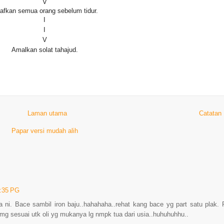
V
afkan semua orang sebelum tidur.
I
I
V
Amalkan solat tahajud.
Laman utama
Catatan
Papar versi mudah alih
:35 PG
 ni. Bace sambil iron baju..hahahaha..rehat kang bace yg part satu plak.
mg sesuai utk oli yg mukanya lg nmpk tua dari usia..huhuhuhhu..