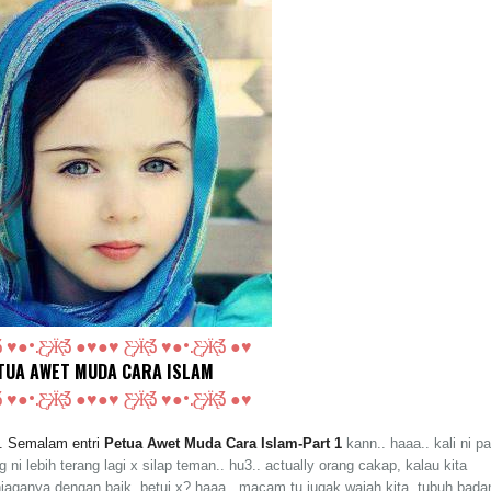
̄Ʒ ♥●•.
Ƹ̵̡Ӝ̵̨̄Ʒ
●♥
●♥ Ƹ̵̡Ӝ̵̨̄Ʒ ♥●•.
Ƹ̵̡Ӝ̵̨̄Ʒ
●♥
TUA AWET MUDA CARA ISLAM
̄Ʒ ♥●•.
Ƹ̵̡Ӝ̵̨̄Ʒ
●♥
●♥ Ƹ̵̡Ӝ̵̨̄Ʒ ♥●•.
Ƹ̵̡Ӝ̵̨̄Ʒ
●♥
.. Semalam entri
Petua Awet Muda Cara Islam-Part 1
kann.. haaa.. kali ni pa
i lebih terang lagi x silap teman.. hu3.. actually orang cakap, kalau kita
jaganya dengan baik, betui x? haaa.. macam tu jugak wajah kita, tubuh bada