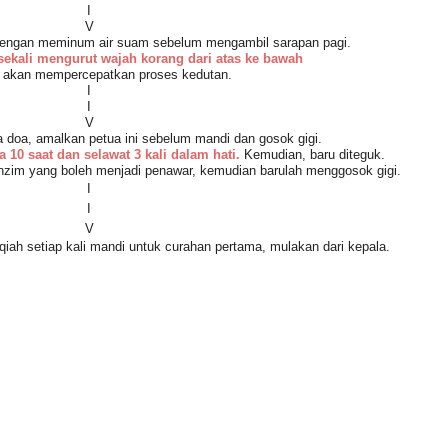
I
V
i dengan meminum air suam sebelum mengambil sarapan pagi.
sekali mengurut wajah korang dari atas ke bawah
a akan mempercepatkan proses kedutan.
I
I
V
 doa, amalkan petua ini sebelum mandi dan gosok gigi.
10 saat dan selawat 3 kali dalam hati.
Kemudian, baru diteguk.
enzim yang boleh menjadi penawar, kemudian barulah menggosok gigi.
I
I
V
iah setiap kali mandi untuk curahan pertama, mulakan dari kepala.