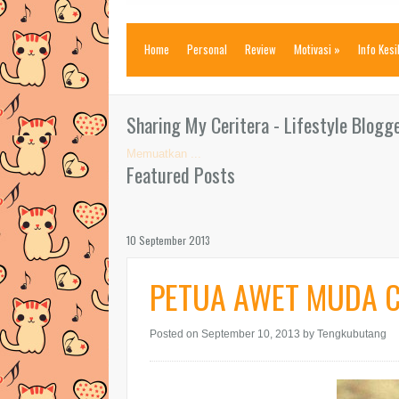
Home
Personal
Review
Motivasi
»
Info Kes
Sharing My Ceritera - Lifestyle Blogg
Memuatkan ...
Featured Posts
10 September 2013
PETUA AWET MUDA CA
Posted on September 10, 2013
by Tengkubutang