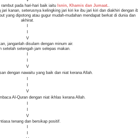
ambut pada hari-hari baik iaitu
Isnin, Khamis dan Jumaat.
.
ari kanan, seterusnya kelingking jari kiri ke ibu jari kiri dan diakhiri dengan i
ut yang dipotong atau gugur mudah-mudahan mendapat berkat di dunia dan
akhirat.
I
I
V
an, janganlah disulam dengan minum air.
 setelah setengah jam selepas makan.
I
I
V
an dengan nawaitu yang baik dan niat kerana Allah.
I
I
V
embaca Al-Quran dengan niat ikhlas kerana Allah.
I
I
V
tiasa tenang dan bersikap positif.
I
I