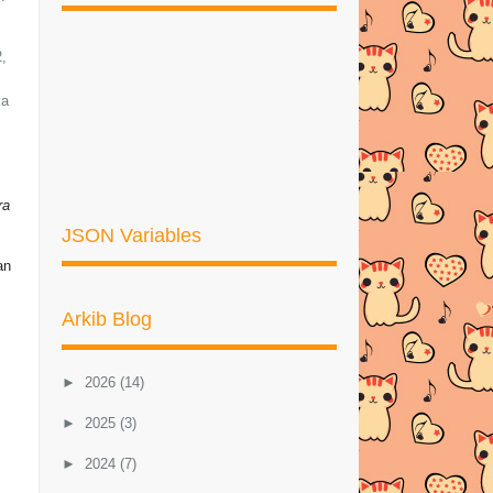
2,
ka
ra
JSON Variables
an
Arkib Blog
►
2026
(14)
►
2025
(3)
►
2024
(7)