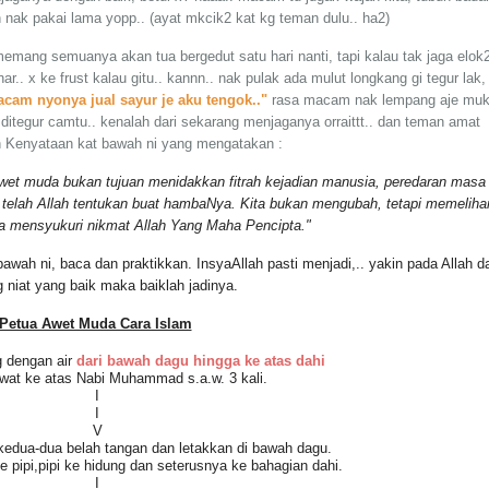
 nak pakai lama yopp.. (ayat mkcik2 kat kg teman dulu.. ha2)
emang semuanya akan tua bergedut satu hari nanti, tapi kalau tak jaga elok
ar.. x ke frust kalau gitu.. kannn.. nak pulak ada mulut longkang gi tegur lak,
am nyonya jual sayur je aku tengok.."
rasa macam nak lempang aje mu
ditegur camtu.. kenalah dari sekarang menjaganya orraittt.. dan teman amat
n Kenyataan kat bawah ni yang mengatakan :
wet muda bukan tujuan menidakkan fitrah kejadian manusia, peredaran masa
elah Allah tentukan buat hambaNya.
Kita bukan mengubah, tetapi memeliha
a mensyukuri nikmat Allah Yang Maha Pencipta."
bawah ni, baca dan praktikkan. InsyaAllah pasti menjadi,.. yakin pada Allah d
 niat yang baik maka baiklah jadinya.
Petua Awet Muda Cara Islam
g dengan air
dari bawah dagu hingga ke atas dahi
lawat ke atas Nabi Muhammad s.a.w. 3 kali.
I
I
V
 kedua-dua belah tangan dan letakkan di bawah dagu.
e pipi,pipi ke hidung dan seterusnya ke bahagian dahi.
I