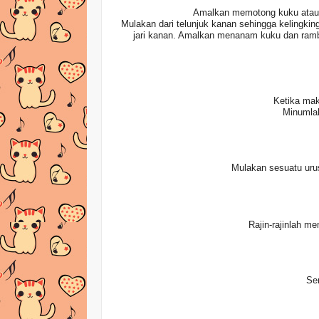
Amalkan memotong kuku atau r
Mulakan dari telunjuk kanan sehingga kelingking j
jari kanan. Amalkan menanam kuku dan ramb
Ketika mak
Minumlah
Mulakan sesuatu urus
Rajin-rajinlah m
Sen