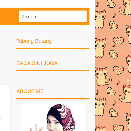
Tabung Butang
BACA SINI JUGA
ABOUT ME