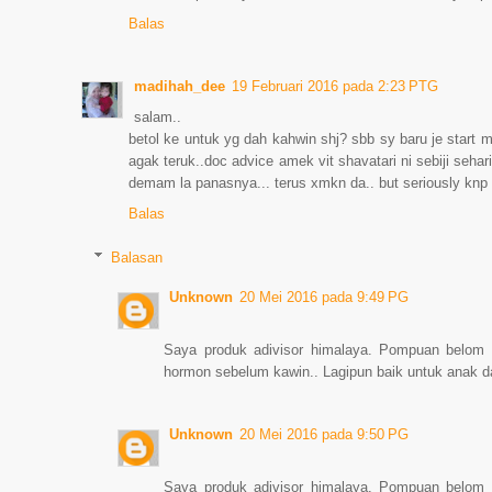
Balas
madihah_dee
19 Februari 2016 pada 2:23 PTG
salam..
betol ke untuk yg dah kahwin shj? sbb sy baru je start 
agak teruk..doc advice amek vit shavatari ni sebiji seha
demam la panasnya... terus xmkn da.. but seriously knp
Balas
Balasan
Unknown
20 Mei 2016 pada 9:49 PG
Saya produk adivisor himalaya. Pompuan belom k
hormon sebelum kawin.. Lagipun baik untuk anak da
Unknown
20 Mei 2016 pada 9:50 PG
Saya produk adivisor himalaya. Pompuan belom k