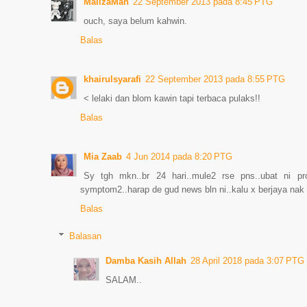
MalizaMah
22 September 2013 pada 8:45 PTG
ouch, saya belum kahwin.
Balas
khairulsyarafi
22 September 2013 pada 8:55 PTG
< lelaki dan blom kawin tapi terbaca pulaks!!
Balas
Mia Zaab
4 Jun 2014 pada 8:20 PTG
Sy tgh mkn..br 24 hari..mule2 rse pns..ubat ni p
symptom2..harap de gud news bln ni..kalu x berjaya nak
Balas
Balasan
Damba Kasih Allah
28 April 2018 pada 3:07 PTG
SALAM..