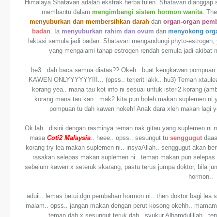
Himalaya Shatavari adalah ekstrak herba tulen. Shatavari dianggap 
membantu dalam
mengimbangi sistem hormon wanita
. Th
menyuburkan dan membersihkan darah
dan
organ-organ pemb
badan
. Ia
menyuburkan rahim dan ovum
dan
menyokong org
laktasi semula jadi badan. Shatavari mengandungi phyto-estrogen,
yang mengalami tahap estrogen rendah semula jadi akibat
he3.. dah baca semua diatas?? Okeh.. buat kengkawan pompu
KAWEN ONLYYYYYY!!!... (opss.. terjerit lakk.. hu3) Teman xtaulea e
korang yea.. mana tau kot info ni sesuai untuk isteri2 korang (a
korang mana tau kan.. mak2 kita pun boleh makan suplemen ni yea
pompuan tu dah kawen hokeh! Anak dara xleh makan lagi ye
Ok lah.. disini dengan rasminya teman nak gitau yang suplemen n
masa
Coti2 Malaysia
.. heee.. opss.. sesungut tu
senggugut
daaa
korang try lea makan suplemen ni.. insyaAllah.. senggugut akan be
rasakan selepas makan suplemen ni.. teman makan pun selepas d
sebelum kawen x seteruk skarang, pastu terus jumpa doktor, bila j
hormon..
aduii.. lemas betui dgn perubahan hormon ni.. then doktor bagi lea sup
malam.. opss.. jangan makan dengan perut kosong okehh.. mamam n
teman dah x sesungut teruk dah.. syukur Alhamdulillah.. t