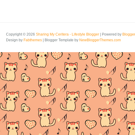
Copyright ©
2026
Sharing My Ceritera - Lifestyle Blogger
| Powered by
Blogge
Design by
Fabthemes
| Blogger Template by
NewBloggerThemes.com