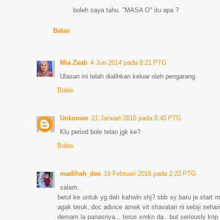
boleh saya tahu. "MASA O" itu apa ?
Balas
Mia Zaab
4 Jun 2014 pada 8:21 PTG
Ulasan ini telah dialihkan keluar oleh pengarang.
Balas
Unknown
21 Januari 2015 pada 8:45 PTG
Klu period bole telan jgk ke?
Balas
madihah_dee
19 Februari 2016 pada 2:22 PTG
salam..
betol ke untuk yg dah kahwin shj? sbb sy baru je start 
agak teruk..doc advice amek vit shavatari ni sebiji seha
demam la panasnya... terus xmkn da.. but seriously knp