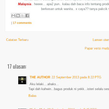
Malaysia
.. heeee... apa2 pun.. kalau dah baca info tentang produ
berkesan untuk wanita.. x caya?? tanya pakcik 
|
17 comments
Catatan Terbaru
Laman uta
Papar versi muda
17 ulasan:
THE AUTHOR
22 September 2013 pada 8:22 PTG
Aku lelaki....ahaks...
Tapi dah kahwin...bagus produk ni yekk...isteri selalu se
Balas