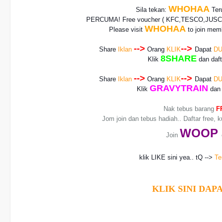
WHOHAA
Sila tekan:
Teru
PERCUMA! Free voucher
( KFC,TESCO,JUSCO
WHOHAA
Please visit
to join memb
-->
-->
Share
Iklan
Orang
KLIK
Dapat
DU
8SHARE
Klik
dan daf
-->
-->
Share
Iklan
Orang
KLIK
Dapat
DU
GRAVYTRAIN
Klik
dan 
Nak tebus barang
F
Jom join dan tebus hadiah.. Daftar free, 
WO
OP
Join
klik LIKE sini yea.. tQ -->
Te
KLIK SINI DAPA