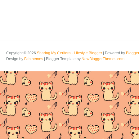
Copyright ©
2026
Sharing My Ceritera - Lifestyle Blogger
| Powered by
Blogge
Design by
Fabthemes
| Blogger Template by
NewBloggerThemes.com