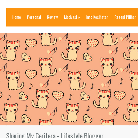
Home
Personal
Review
Motivasi
»
Info Kesihatan
Resepi Pilihan
Sharing My Ceritera - Lifestyle Blogger