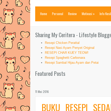
Home
Personal
Review
Motivasi
»
Info Kes
Sharing My Ceritera - Lifestyle Blogg
Resepi Chicken Perattal
Resepi Nasi Ayam Penyet Original
RESEPI CHAR KUEY TEOW!
Resepi Spaghetti Carbonara
Resepi Sambal Hijau Ayam dan Petai
Featured Posts
11 Mei 2016
BUKU RESEPI SED