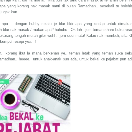
aje kan.. dah la mahal.. Kita pun tak tahu cara masak tu terjamin bersih 
n apa yang korang nak masak nanti di bulan Ramadhan.. sesekali tu bolehl
k jugak kan..
pa .. dengan hubby selalu je blur fikir apa yang sedap untuk dimakan
h blur nak masak / makan apa? huhuhu.. Ok lah.. jom teman share buku rese
karang tengah murah giler wehh.. jom cuci mata! Kalau nak membeli, sila Kl
kumpul resepi yea.. !
.. korang ikut la mana berkenan ye.. teman letak yang teman suka seka
amadhan.. heeee.. untuk anak-anak pun ada, untuk bekal ke pejabat pun ad