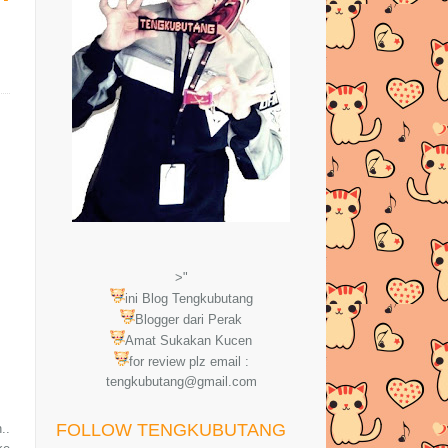
>"
ini Blog Tengkubutang
Blogger dari Perak
Amat Sukakan Kucen
for review plz email :
tengkubutang@gmail.com
FOLLOW TENGKUBUTANG
..