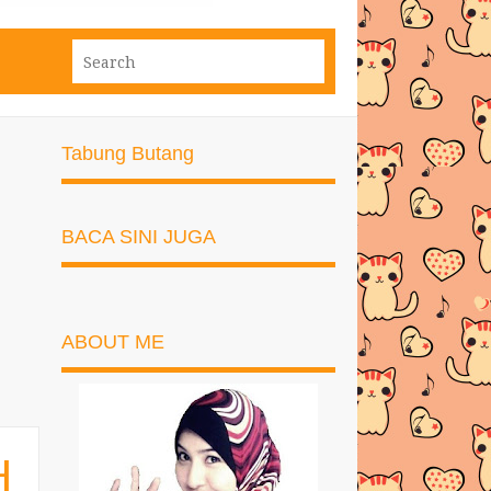
Tabung Butang
BACA SINI JUGA
ABOUT ME
H