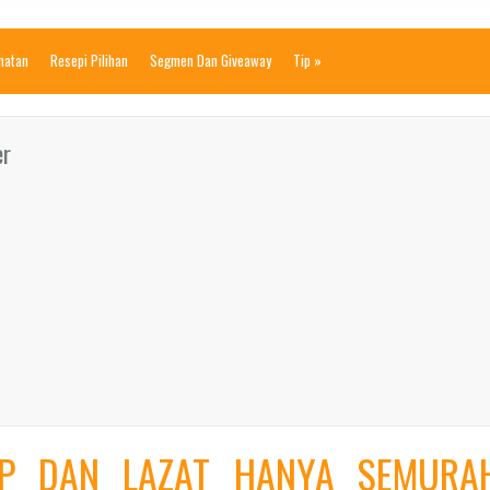
ihatan
Resepi Pilihan
Segmen Dan Giveaway
Tip
»
er
AP DAN LAZAT HANYA SEMURA