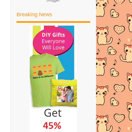
Blogger
.
BIDVERTISER COMPANY DARI
ISRAEL
Breaking News
STICKER SKIN SJCAM SJ5000+ |
CUSTOMER PUAS HATI
Senarai dan Lokasi Bazaar
Ramadhan di area Kuala L...
SKIN STICKER UNTUK GOPRO
HERO 4 (BLACK) DAN GOPRO...
GO PRO HERO 4 SILVER SKIN
STICKER
GO PRO HERO 4 (BLACK) SKIN
STICKER
GAMBAR PERINGKAT KEJADIAN
BAYI DIDALAM PERUT IBU H...
Tahap Perkembangan Janin Pada
Trimester Pertama