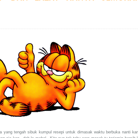
da yang tengah sibuk kumpul resepi untuk dimasak waktu berbuka nanti kan