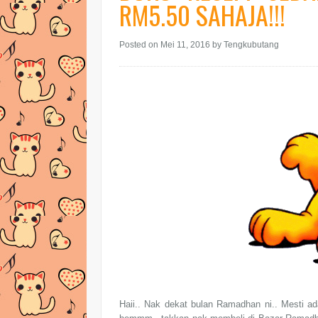
RM5.50 SAHAJA!!!
Posted on Mei 11, 2016
by Tengkubutang
Haii.. Nak dekat bulan Ramadhan ni.. Mesti a