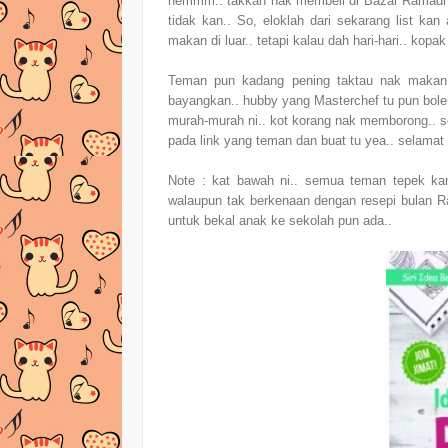
hemmm.. takkan nak membeli di Bazar Ramadhan 
tidak kan.. So, eloklah dari sekarang list ka
makan di luar.. tetapi kalau dah hari-hari.. kopa
Teman pun kadang pening taktau nak makan a
bayangkan.. hubby yang Masterchef tu pun bole
murah-murah ni.. kot korang nak memborong.. se
pada link yang teman dan buat tu yea.. selamat 
Note : kat bawah ni.. semua teman tepek kan
walaupun tak berkenaan dengan resepi bulan R
untuk bekal anak ke sekolah pun ada..