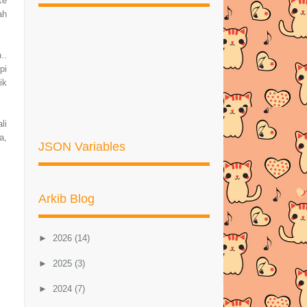
ke
ah
..
pi
ik
li
a,
JSON Variables
Arkib Blog
►
2026
(14)
►
2025
(3)
►
2024
(7)