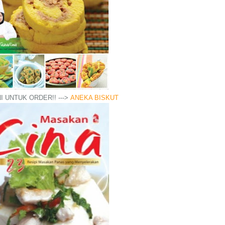
I UNTUK ORDER!! --->
ANEKA BISKUT