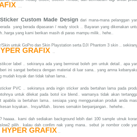
AFIX
...
 Sticker Custom Made Design
dari mana-mana pelanggan ya
g berada yang berada dipasaran / ready stock .. Bayaran yang dikenakan unt
..harga yang kami berikan masih di paras mampu milik.. hehe..
/Skin untuk GoPro dan Skin Playstation serta DJI Phantom 3 skin .. sekiran
YPER GRAFIX
..
tikcer label .. sekiranya ada yang berminat boleh pm untuk detail.. apa ya
 beri ini sangat berbeza dengan material di luar sana.. yang amna kebanyak
ng mudah koyak dan tidak tahan lama..
ticker PVC .. sekiranya anda ingin sticker anda bertahan lama pada prod
ntohnya untuk dilekat pada botol ice blend.. warnanya tidak akan tertangga
at apabila ia bertahan lama.. sesiapa yang menggunakan produk anda mas
 kesan koyakan.. InsyaAllah.. bisnes semakin berpanjangan.. hehehe..
?? haaaa.. kami dah sediakan background lebih dari 100 sample utnuk kora
 slow2 pilih.. kalau dah confim nak yang mana.. sebut je nombor code ya
HYPER GRAFIX
e
..