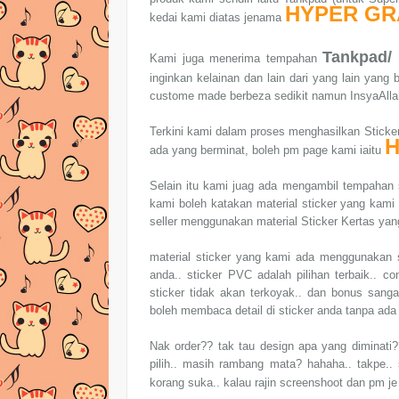
HYPER GR
kedai kami diatas jenama
Tankpad/
Kami juga menerima tempahan
inginkan kelainan dan lain dari yang lain yan
custome made berbeza sedikit namun InsyaAllah
Terkini kami dalam proses menghasilkan Sticker
H
ada yang berminat, boleh pm page kami iaitu
Selain itu kami juag ada mengambil tempahan s
kami boleh katakan material sticker yang kami
seller menggunakan material Sticker Kertas ya
material sticker yang kami ada menggunakan s
anda.. sticker PVC adalah pilihan terbaik.. co
sticker tidak akan terkoyak.. dan bonus sang
boleh membaca detail di sticker anda tanpa ada
Nak order?? tak tau design apa yang diminati
pilih.. masih rambang mata? hahaha.. takpe..
korang suka.. kalau rajin screenshoot dan pm j