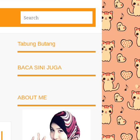
Tabung Butang
BACA SINI JUGA
ABOUT ME
|