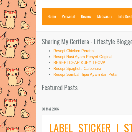
Home
Personal
Review
Motivasi
»
Info Kes
Sharing My Ceritera - Lifestyle Blogg
Resepi Chicken Perattal
Resepi Nasi Ayam Penyet Original
RESEPI CHAR KUEY TEOW!
Resepi Spaghetti Carbonara
Resepi Sambal Hijau Ayam dan Petai
Featured Posts
01 Mei 2016
LABEL STICKER | S