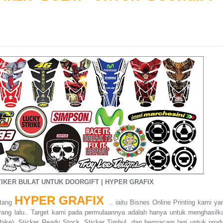
TIKER BULAT UNTUK DOORGIFT
| HYPER GRAFIX
HYPER GRAFIX
ntang
.. iaitu Bisnes Online Printing kami ya
yang lalu.. Target kami pada permulaannya adalah hanya untuk menghasilk
rbike), Sticker Ready Stock, Sticker Timbul, dan bermacam lagi untuk prod