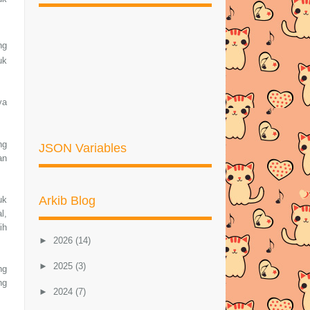
ng
uk
ya
ng
JSON Variables
an
Arkib Blog
uk
l,
ih
►
2026
(14)
►
2025
(3)
ng
ng
►
2024
(7)