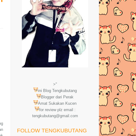
>"
ini Blog Tengkubutang
Blogger dari Perak
Amat Sukakan Kucen
for review plz email :
tengkubutang@gmail.com
ng
an
FOLLOW TENGKUBUTANG
uk