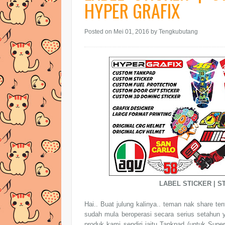
HYPER GRAFIX
Posted on Mei 01, 2016
by Tengkubutang
LABEL STICKER | S
Hai.. Buat julung kalinya.. teman nak share te
sudah mula beroperasi secara serius setahun 
produk kami sendiri iaitu Tankpad (untuk Supe