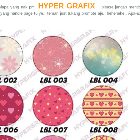
HYPER GRAFIX
sesiapa yang nak pm
, please jangan menti
ang handle page tu ye.. teman just tukang promote aje.. hehehehe.. Apa-a