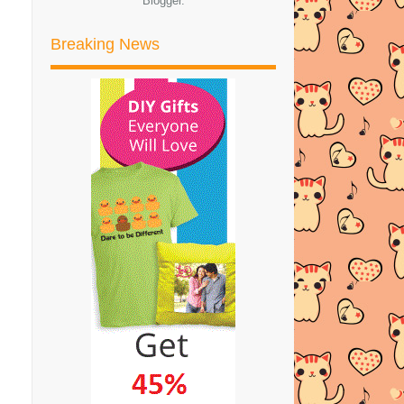
Blogger
.
BIDVERTISER COMPANY DARI
ISRAEL
Breaking News
STICKER SKIN SJCAM SJ5000+ |
CUSTOMER PUAS HATI
Senarai dan Lokasi Bazaar
Ramadhan di area Kuala L...
SKIN STICKER UNTUK GOPRO
HERO 4 (BLACK) DAN GOPRO...
GO PRO HERO 4 SILVER SKIN
STICKER
GO PRO HERO 4 (BLACK) SKIN
STICKER
GAMBAR PERINGKAT KEJADIAN
BAYI DIDALAM PERUT IBU H...
Tahap Perkembangan Janin Pada
Trimester Pertama