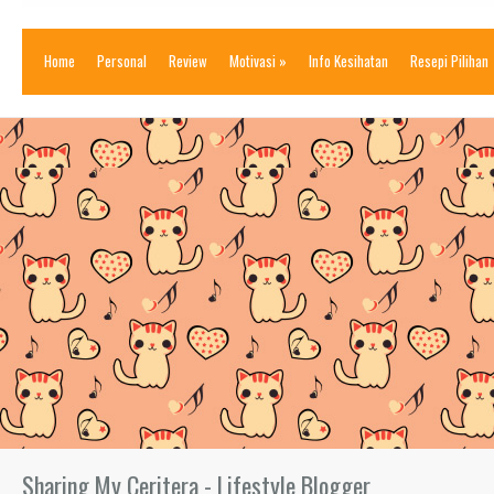
Home
Personal
Review
Motivasi
»
Info Kesihatan
Resepi Pilihan
Sharing My Ceritera - Lifestyle Blogger