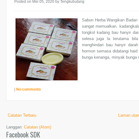
Posted on Mei 05, 2020
by Tengkubutang
Sabun Herba Wangikan Badan Ke
sangat memualkan. kadangkala b
tongkol kadang bau hanyir dar
selesa juga la terutama bi
menghindari bau hanyir dara
hormon semasa didatangi haid 
bunga kenanga, minyak bunga m
|
No comments
Catatan Terbaru
Laman uta
Langgan:
Catatan (Atom)
Facebook SDK