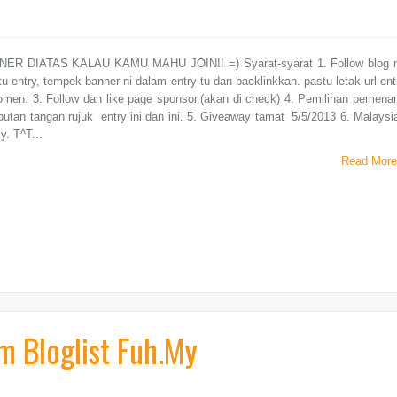
ER DIATAS KALAU KAMU MAHU JOIN!! =) Syarat-syarat 1. Follow blog n
tu entry, tempek banner ni dalam entry tu dan backlinkkan. pastu letak url ent
omen. 3. Follow dan like page sponsor.(akan di check) 4. Pemilihan pemena
butan tangan rujuk entry ini dan ini. 5. Giveaway tamat 5/5/2013 6. Malaysi
y. T^T...
Read More
 Bloglist Fuh.My