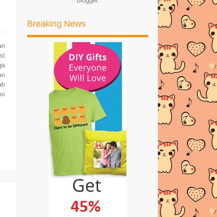
Blogger
.
Segmen Suka-Suki
Breaking News
BIARLAH AKU MATI DULU..
Awesomee Giveaway by
an
thedreamgoddess
st
ga
Saya Nak Masuk Dalam Bloglist
an
Fuh.My
ah
mi
Segmen Topup 24 Jam by Emas
Putih Part #2
GWIYOMI COMEL VERSI
ISLAMIK!! MESTI TENGOK!
Nora Danish Gwiyomi as requested!
Super Cute!
April-May Giveaway By Nabila
Medan
UPDATE!!! APRIL YANG VERY D