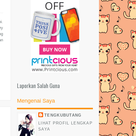
LUCKY!
PANASSS! ISU BERPUKUNG
i.
MINI GA 2 BY SYIELA
ry
ng
SEGMEN: Saya Nak Free Gift by
an
Miratul Reyyah
Gwiyomi / Kiyomi Songs
PUSAT TAHFIZ PERGUNAKAN
BUDAK UNTUK MINTA DERMA??
NAK GELAK KE NAK KESIAN???
Laporkan Salah Guna
(WORDLESS WEDNESDAY)
Giveaway by DI #2
Mengenai Saya
Segmen:1000 Followers!
TENGKUBUTANG
MEGA TOPUP GIVEAWAY BY
LIHAT PROFIL LENGKAP
INCIK B & SS
SAYA