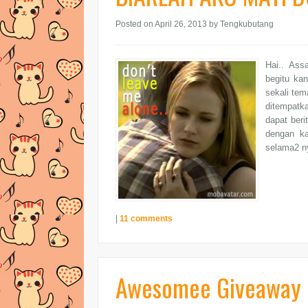
Posted on April 26, 2013
by Tengkubutang
Hai.. Ass
begitu ka
sekali tem
ditempatk
dapat ber
dengan ka
selama2 ny
|
11 comments
Awesomee Giveaway 