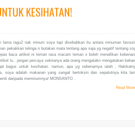
UNTUK KESIHATAN!
 lama ragu2 nak minum soya tapi disebabkan itu antara minuman favouri
an pekakkan telinga n butakan mata tentang apa saja yg negatif tentang so
elepas baca artikel ni teman rasa macam teman x boleh menafikan kebenar
artikel tu.. jangan percaya sekiranya ada orang mengatakn mengatakan baha
at bagus untuk kesihatan. namun, apa yg sebenarnya ialah ; Hakikatn
a, soya adalah makanan yang sangat bertoksin dan sepatutnya kita la
henti daripada meminumnya! MONSANTO...
Read More