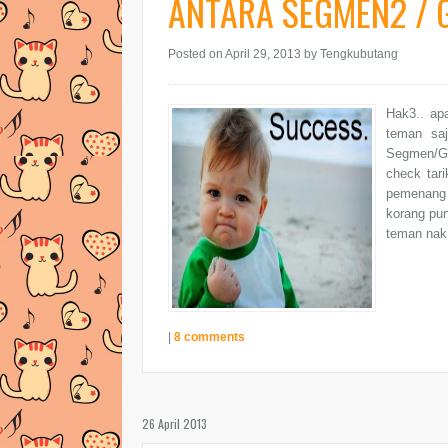
ANTARA SEGMEN2 / G
Posted on April 29, 2013
by Tengkubutang
Hak3.. apa
teman saj
Segmen/GA
check tar
pemenang 
korang pun
teman nak 
|
8 comments
26 April 2013