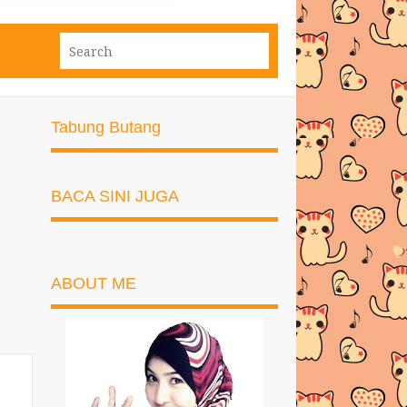
Tabung Butang
BACA SINI JUGA
ABOUT ME