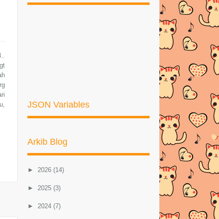
..
gt
ah
rg
ri
JSON Variables
u,
Arkib Blog
►
2026
(14)
►
2025
(3)
►
2024
(7)