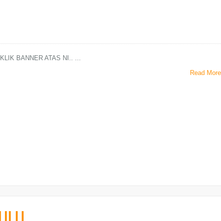
LIK BANNER ATAS NI.. ...
Read More
ULU..