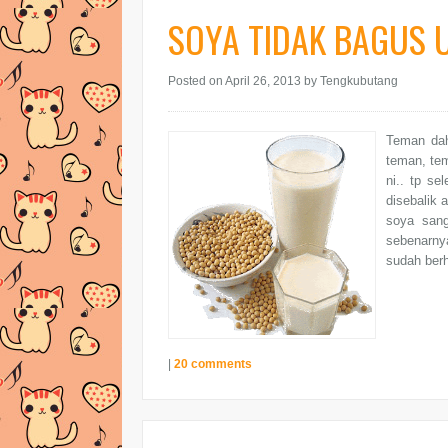
SOYA TIDAK BAGUS 
Posted on April 26, 2013
by Tengkubutang
Teman dah
teman, tem
ni.. tp s
disebalik 
soya sang
sebenarny
sudah ber
|
20 comments