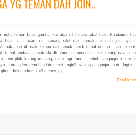
A YG TEMAN DAH JOIN..
 motip teman taruk gambar kat atas nih? cube teka! ha2.. Pandaiiii... hu3
a buat list macam ni.. senang sikit nak semak.. bila dh join byk s
 mata pun dh naik kelabu nak check tarikh tamat semua.. hee.. kenal
ikh tamat sentiasa sebab klu dh umum pemenang nti kot korang salah seo
x tahu plak korang menang, udah rugi kann.. sebab penganjur x kan ca
ya.. korang lea kena hupdate seniri.. rajin2 bw blog penganjur.. huh.. lagi sat
gitau.. kalau ada mulut2 cumey yg...
Read More