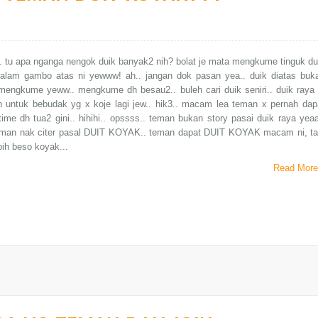
 tu apa nganga nengok duik banyak2 nih? bolat je mata mengkume tinguk du
alam gambo atas ni yewww! ah.. jangan dok pasan yea.. duik diatas buk
mengkume yeww.. mengkume dh besau2.. buleh cari duik seniri.. duik raya 
n untuk bebudak yg x koje lagi jew.. hik3.. macam lea teman x pernah dap
time dh tua2 gini.. hihihi.. opssss.. teman bukan story pasai duik raya yeaa
teman nak citer pasal DUIT KOYAK.. teman dapat DUIT KOYAK macam ni, ta
ebih beso koyak...
Read More