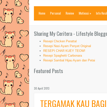
Home
Personal
Review
Motivasi
»
Info Kes
Sharing My Ceritera - Lifestyle Blogg
Resepi Chicken Perattal
Resepi Nasi Ayam Penyet Original
RESEPI CHAR KUEY TEOW!
Resepi Spaghetti Carbonara
Resepi Sambal Hijau Ayam dan Petai
Featured Posts
30 April 2013
TERGAMAK KAU BAGI