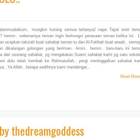
alammualaikum.. mungkin korang semua tertanya2 nape Tajuk entri tem
n? hemm.. sebenarnya teman ingin berkongsi perasaan teman ketika ini.. 1
an ucapkan takziah buat sahabat teman tu dan Al-Fatihah buat arwah.. semo
an dikalangan golongan yang beriman.. Amin.. hemm.. baru-baru ini tem
ita dari seorang sahabat, yg mengatakan Suami sahabat kami yg satu sekol
mi dulu telah kembali ke Rahmatullah.. pergi meninggalkan sahabat ka
a.. Ya Allah.. betapa sedihnya kami mendengar...
Read More
by thedreamgoddess