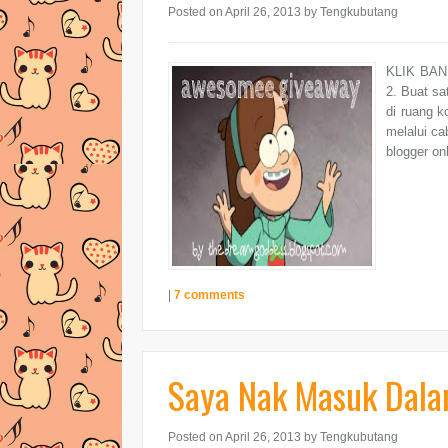
Posted on April 26, 2013
by Tengkubutang
KLIK BANN
2. Buat sa
di ruang k
melalui ca
blogger onl
|
7 comments
Saya Nak Masuk Dalam
Posted on April 26, 2013
by Tengkubutang