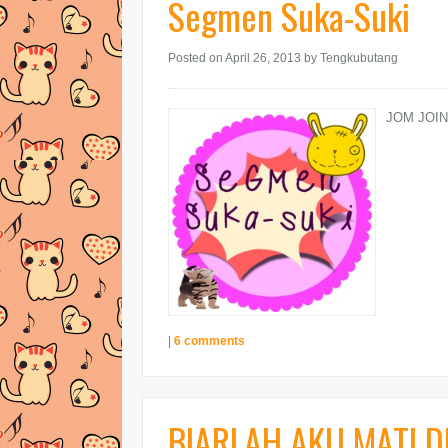
Segmen Suka-Suki
Posted on April 26, 2013
by Tengkubutang
JOM JOINK
|
6 comments
BIARLAH AKU MATI D