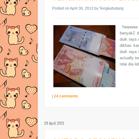
Posted on April 30, 2013
by Tengkubutang
haaaaaa..
banyak2 d
duik raya 
dikhas ka
duik raya 
actually 
nilai dia l
|
24 comments
29 April 2013