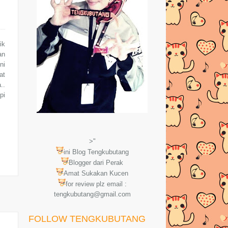
ik
an
ni
at
..
pi
>"
ini Blog Tengkubutang
Blogger dari Perak
Amat Sukakan Kucen
for review plz email :
tengkubutang@gmail.com
FOLLOW TENGKUBUTANG