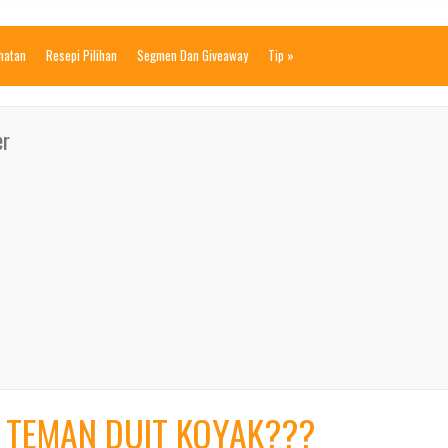
ihatan
Resepi Pilihan
Segmen Dan Giveaway
Tip
»
er
 TEMAN DUIT KOYAK???