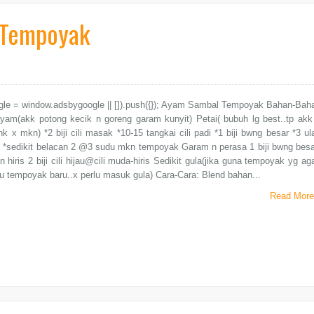
 Tempoyak
gle = window.adsbygoogle || []).push({}); Ayam Sambal Tempoyak Bahan-Bah
ayam(akk potong kecik n goreng garam kunyit) Petai( bubuh lg best..tp akk
nk x mkn) *2 biji cili masak *10-15 tangkai cili padi *1 biji bwng besar *3 ul
 *sedikit belacan 2 @3 sudu mkn tempoyak Garam n perasa 1 biji bwng besa
n hiris 2 biji cili hijau@cili muda-hiris Sedikit gula(jika guna tempoyak yg ag
 tempoyak baru..x perlu masuk gula) Cara-Cara: Blend bahan...
Read More