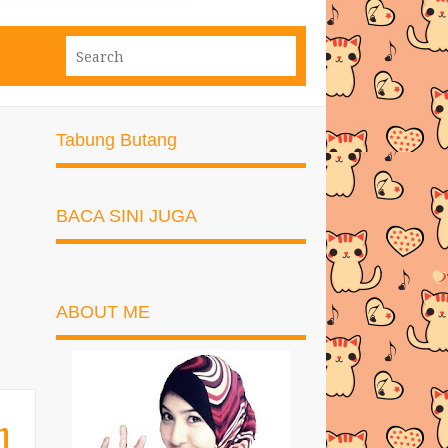
Tabung Butang
BACA SINI JUGA
ABOUT ME
n