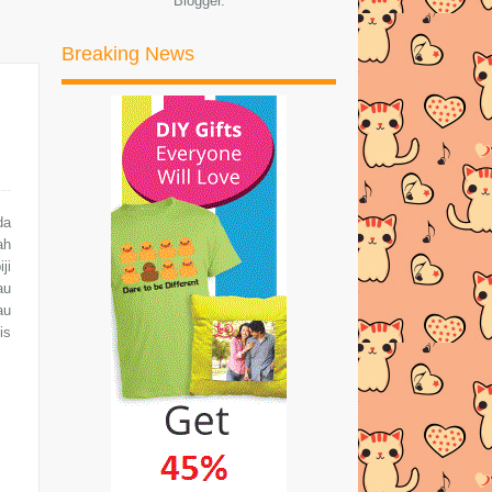
Blogger
.
WITH A PURPOSE
PRINTCIOUS.COM - THE BEST
Breaking News
ONLINE GIFT SHOP
Bagaimana Nak Kemaskini MyASNB
Secara Online Dirum...
RESEPI REBUNG MASAK LEMAK
CILI API + DAGING
da
RESEPI KERABU MANGGA SEDAP
ah
DAN MUDAH!
ji
au
Effenzee Myracle Lotion Bukan
au
Sekadar Membakar Lemak!
is
BABYBALU.COM - PARENTING
MADE EASY
HAPPY BIRTHDAY TO ME -
TENGKUBUTANG