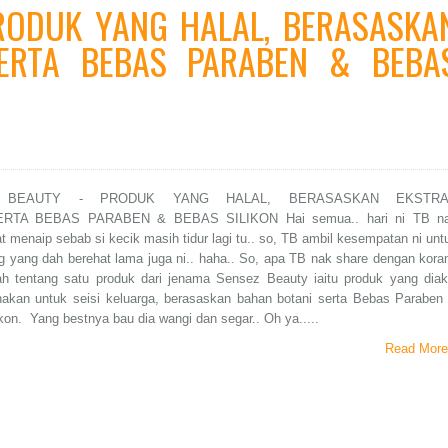
RODUK YANG HALAL, BERASASKA
SERTA BEBAS PARABEN & BEBA
 BEAUTY - PRODUK YANG HALAL, BERASASKAN EKSTR
RTA BEBAS PARABEN & BEBAS SILIKON Hai semua.. hari ni TB n
t menaip sebab si kecik masih tidur lagi tu.. so, TB ambil kesempatan ni unt
g yang dah berehat lama juga ni.. haha.. So, apa TB nak share dengan kora
lah tentang satu produk dari jenama Sensez Beauty iaitu produk yang diak
unakan untuk seisi keluarga, berasaskan bahan botani serta Bebas Paraben
kon. Yang bestnya bau dia wangi dan segar.. Oh ya.....
Read More