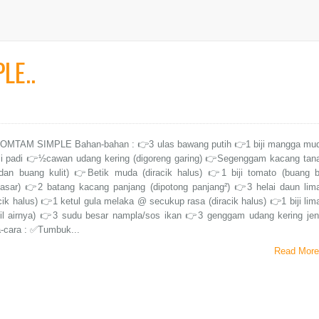
LE..
MTAM SIMPLE Bahan-bahan : 👉3 ulas bawang putih 👉1 biji mangga mu
cili padi 👉½cawan udang kering (digoreng garing) 👉Segenggam kacang tan
 dan buang kulit) 👉Betik muda (diracik halus) 👉1 biji tomato (buang bi
kasar) 👉2 batang kacang panjang (dipotong panjang²) 👉3 helai daun lim
acik halus) 👉1 ketul gula melaka @ secukup rasa (diracik halus) 👉1 biji lim
bil airnya) 👉3 sudu besar nampla/sos ikan 👉3 genggam udang kering jen
a-cara : ✅Tumbuk...
Read More