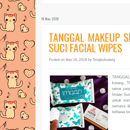
16 Mac 2018
TANGGAL MAKEUP S
SUCI FACIAL WIPES
Posted on Mac 16, 2018
by Tengkubutang
TANGGAL
korang.. T
ramai yang
Imaan Suci
untuk men
semasa di
terbawa ti