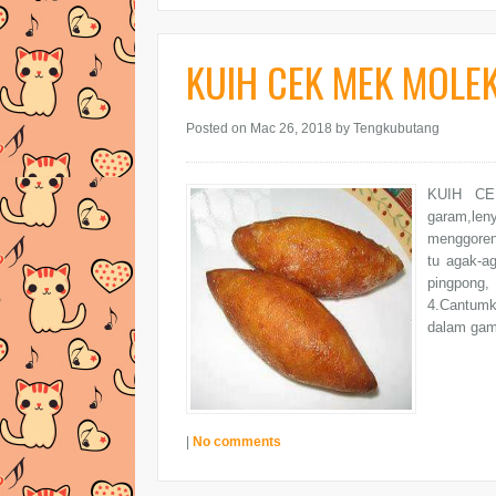
KUIH CEK MEK MOLE
Posted on Mac 26, 2018
by Tengkubutang
KUIH CE
garam,len
menggoren
tu agak-ag
pingpong,
4.Cantumk
dalam gam
|
No comments