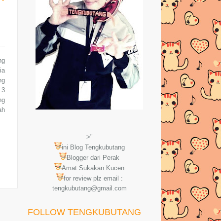
ng
ia
ng
 3
ng
ah
>"
ini Blog Tengkubutang
Blogger dari Perak
Amat Sukakan Kucen
for review plz email :
tengkubutang@gmail.com
FOLLOW TENGKUBUTANG