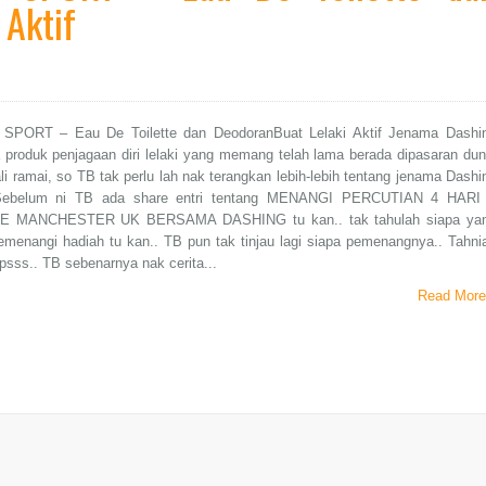
 Aktif
PORT – Eau De Toilette dan DeodoranBuat Lelaki Aktif Jenama Dashi
produk penjagaan diri lelaki yang memang telah lama berada dipasaran dun
li ramai, so TB tak perlu lah nak terangkan lebih-lebih tentang jenama Dashi
 Sebelum ni TB ada share entri tentang MENANGI PERCUTIAN 4 HARI
 MANCHESTER UK BERSAMA DASHING tu kan.. tak tahulah siapa ya
menangi hadiah tu kan.. TB pun tak tinjau lagi siapa pemenangnya.. Tahni
psss.. TB sebenarnya nak cerita...
Read More