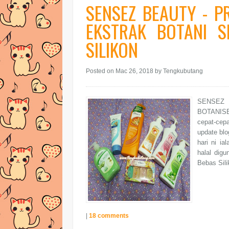
SENSEZ BEAUTY - P
EKSTRAK BOTANI 
SILIKON
Posted on Mac 26, 2018
by Tengkubutang
SENSEZ
BOTANISE
cepat-cepa
update blo
hari ni ia
halal dig
Bebas Sili
|
18 comments