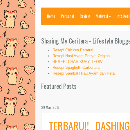
Home
Personal
Review
Motivasi
»
Info Kes
Sharing My Ceritera - Lifestyle Blogg
Resepi Chicken Perattal
Resepi Nasi Ayam Penyet Original
RESEPI CHAR KUEY TEOW!
Resepi Spaghetti Carbonara
Resepi Sambal Hijau Ayam dan Petai
Featured Posts
29 Mac 2018
TERBARU!! DASHING