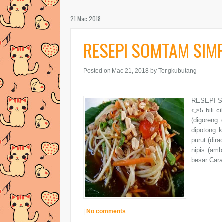
21 Mac 2018
RESEPI SOMTAM SIMP
Posted on Mac 21, 2018
by Tengkubutang
RESEPI SO
👉5 bili 
(digoreng
dipotong 
purut (dir
nipis (am
besar Car
|
No comments