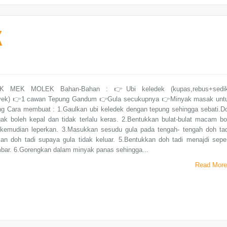
K
K MEK MOLEK Bahan-Bahan : 👉Ubi keledek (kupas,rebus+sedik
yek) 👉1 cawan Tepung Gandum 👉Gula secukupnya 👉Minyak masak unt
g Cara membuat : 1.Gaulkan ubi keledek dengan tepung sehingga sebati.D
ak boleh kepal dan tidak terlalu keras. 2.Bentukkan bulat-bulat macam bo
 kemudian leperkan. 3.Masukkan sesudu gula pada tengah- tengah doh tad
an doh tadi supaya gula tidak keluar. 5.Bentukkan doh tadi menajdi seper
bar. 6.Gorengkan dalam minyak panas sehingga...
Read More