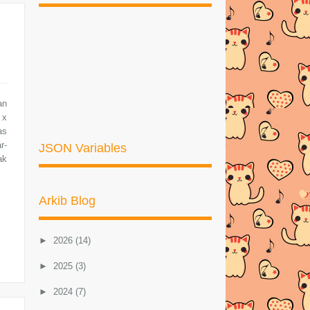
an
 x
as
r-
JSON Variables
ak
Arkib Blog
►
2026
(14)
►
2025
(3)
►
2024
(7)