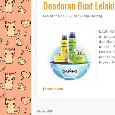
Deodoran Buat Lelaki
Posted on Mac 29, 2018
by Tengkubutang
DASHING S
ni jenama 
dan dikena
ni kan..
MALAM KE
bertuah me
la yea.. O
|
5 comments
26 Mac 2018