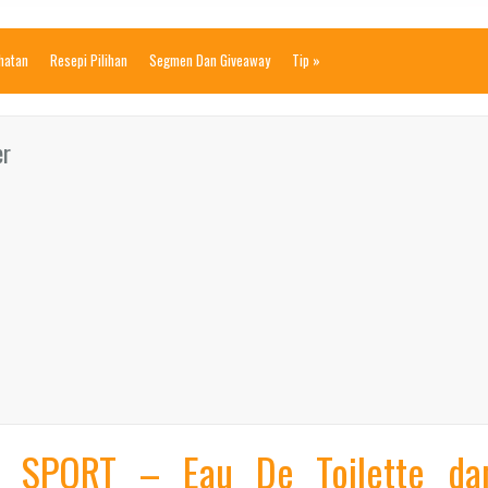
ihatan
Resepi Pilihan
Segmen Dan Giveaway
Tip
»
er
 SPORT – Eau De Toilette da