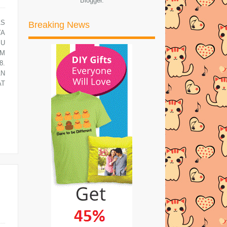
Blogger
.
APO BONDO EH NI? : EPIS...
Lirik Lagu Malaikat - Hazama
AS
Breaking News
YA
Lirik Lagu Penglipur Lara - Hazama
PU
IM
Hadiah dari Pixy Malaysia
8.
AN
Wordless WedNesday #Simple
AT
RINDU AWAK 200% EPISOD 25 |
TONTON ONLINE JOM!
RINDU AWAK 200% EPISOD 24 |
TONTON ONLINE JOM!
Apa Itu ALS Ice Bucket Challenge &
Apa Risiko Mela...
Kentut Busuk-Penyebab & Cara
Menguranginya
BICARA SOAL KENTUT