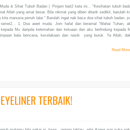
Muda & Sihat Tubuh Badan | Pinjam bait2 kata ini... "Kesihatan tubuh bad
mat Allah yang amat besar. Bila nikmat yang diberi ditarik sedikit, barulah ki
 kita manusia penuh lalai." Barulah ingat nak baca doa sihat tubuh badan. j
 ramei2... 1. Doa awet muda: Jom hafal dan beramal “Wahai Tuhan, a
g kepada Mu daripda kelemahan dan ketuaan dan aku berlindung kepada 
timpaan bala bencana, kecelakaan dan nasib yang buruk. Ya Allah, da
Read More
 EYELINER TERBAIK!
gguh matamu bila pakai ni, haaa.. jangan taktau artis Korea pun suka pak