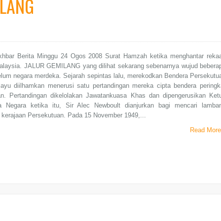
ILANG
khbar Berita Minggu 24 Ogos 2008 Surat Hamzah ketika menghantar reka
alaysia. JALUR GEMILANG yang dilihat sekarang sebenarnya wujud bebera
elum negara merdeka. Sejarah sepintas lalu, merekodkan Bendera Persekutu
ayu diilhamkan menerusi satu pertandingan mereka cipta bendera peringk
n. Pertandingan dikelolakan Jawatankuasa Khas dan dipengerusikan Ket
a Negara ketika itu, Sir Alec Newboult dianjurkan bagi mencari lamba
 kerajaan Persekutuan. Pada 15 November 1949,...
Read More