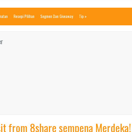
ihatan
Resepi Pilihan
Segmen Dan Giveaway
Tip
»
er
sit from 8share sempena Merdeka!