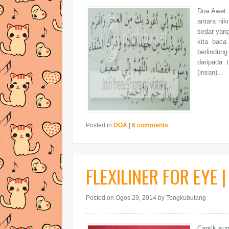
Doa Awet 
antara nik
sedar yang
kita baca
berlindun
daripada 
(insan)...
Posted in
DOA
|
6 comments
FLEXILINER FOR EYE |
Posted on Ogos 29, 2014
by Tengkubutang
Cantik sun