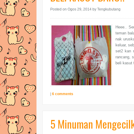
Posted on Ogos 29, 2014
by Tengkubutang
Heee.. Se
teman bal
nak urusk
keluar, s
set2 kan m
rancang, s
beli kasut
|
6 comments
5 Minuman Mengecilk