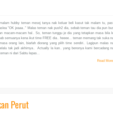
malam hubby teman mesej tanya nak keluar beli kasut tak malam tu, pas
aslea "OK jeaaa.." Malas teman nak push2 dia, sebab teman tau dia pun bu
an macam-macam hal.. So, teman tunggu je dia yang tetapkan masa bila l
ebab semuanya kena ikut time FREE dia.. heeee... teman memang tak suka n
asa orang lain, biarlah diorang yang pilih time sendiri.. Lagipun malas n
elalu tak jadi akhirnya.. Actually la kan.. yang benonya kami bercadang n
 teman ni dari Sabtu lepas...
Read More
an Perut