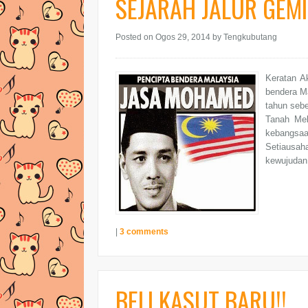
SEJARAH JALUR GEM
Posted on Ogos 29, 2014
by Tengkubutang
Keratan A
bendera M
tahun seb
Tanah Mel
kebangsaa
Setiausah
kewujudan
|
3 comments
BELI KASUT BARU!!