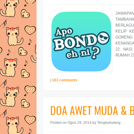
JAWAPAN 
TAMBAHAN
BERLAGU
KELIP KE
GORENG 
KENANGA
22. NAS
RUMAH 27.
|
163 comments
DOA AWET MUDA & B
Posted on Ogos 29, 2014
by Tengkubutang