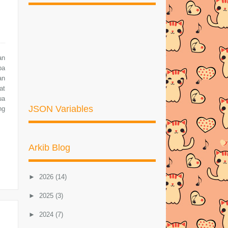
an
pa
an
at
ua
JSON Variables
ng
Arkib Blog
►
2026
(14)
►
2025
(3)
►
2024
(7)