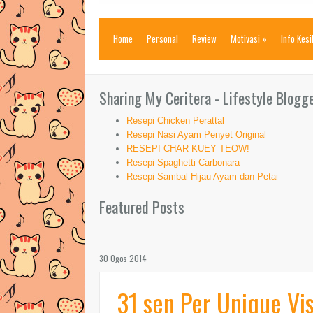
Home
Personal
Review
Motivasi
»
Info Kes
Sharing My Ceritera - Lifestyle Blogg
Resepi Chicken Perattal
Resepi Nasi Ayam Penyet Original
RESEPI CHAR KUEY TEOW!
Resepi Spaghetti Carbonara
Resepi Sambal Hijau Ayam dan Petai
Featured Posts
30 Ogos 2014
31 sen Per Unique Vi