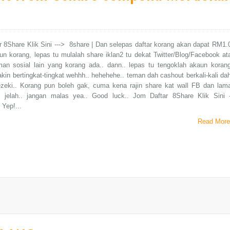
 8Share Klik Sini ---> 8share | Dan selepas daftar korang akan dapat RM1.
n korang, lepas tu mulalah share iklan2 tu dekat Twitter/Blog/Facebook at
an sosial lain yang korang ada.. dann.. lepas tu tengoklah akaun korang
kin bertingkat-tingkat wehhh.. hehehehe.. teman dah cashout berkali-kali dah
rezeki.. Korang pun boleh gak, cuma kena rajin share kat wall FB dan lam
in jelah.. jangan malas yea.. Good luck.. Jom Daftar 8Share Klik Sini -
 Yep!...
Read More