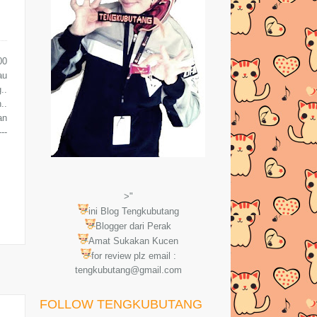
00
au
..
..
an
--
>"
ini Blog Tengkubutang
Blogger dari Perak
Amat Sukakan Kucen
for review plz email :
tengkubutang@gmail.com
FOLLOW TENGKUBUTANG