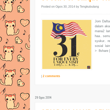
Posted on Ogos 30, 2014
by Tengkubutang
Jom Daftar
dalam akau
mana2 lam
haa.. sema
syukur.. 
sosial la
> 8share |
|
2 comments
29 Ogos 2014