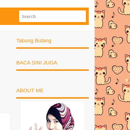
Tabung Butang
BACA SINI JUGA
ABOUT ME