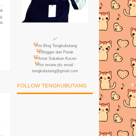
..
nk
g,
uh
>"
ini Blog Tengkubutang
Blogger dari Perak
Amat Sukakan Kucen
for review plz email :
tengkubutang@gmail.com
FOLLOW TENGKUBUTANG