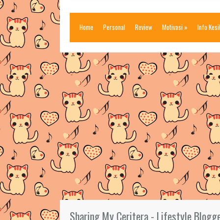
Home
Personal
Review
Motivasi
»
Info Kes
Sharing My Ceritera - Lifestyle Blogg