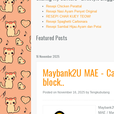
Resepi Chicken Perattal
Resepi Nasi Ayam Penyet Original
RESEPI CHAR KUEY TEOW!
Resepi Spaghetti Carbonara
Resepi Sambal Hijau Ayam dan Petai
Featured Posts
16 November 2025
Maybank2U MAE - Ca
block..
Posted on November 16, 2025
by Tengkubutang
Maybank2U
MAE / May