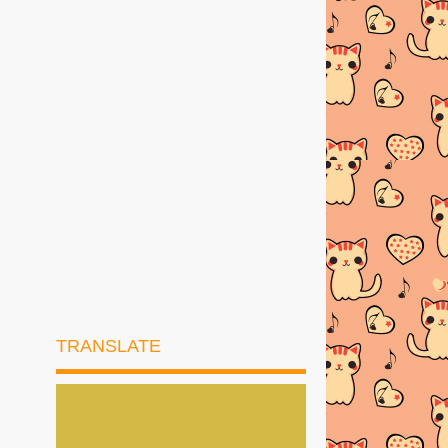
►
2024
(7)
►
2023
(28)
►
2022
(51)
►
2021
(46)
►
2020
(57)
►
2019
(169)
►
2018
(194)
►
2017
(245)
►
2016
(269)
TRANSLATE
►
2015
(327)
►
2014
(522)
►
2013
(481)