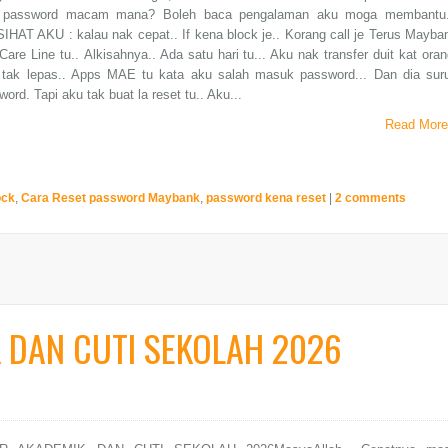
t password macam mana? Boleh baca pengalaman aku moga membantu.
SIHAT AKU : kalau nak cepat.. If kena block je.. Korang call je Terus Mayba
are Line tu.. Alkisahnya.. Ada satu hari tu... Aku nak transfer duit kat oran
in tak lepas.. Apps MAE tu kata aku salah masuk password... Dan dia sur
ord. Tapi aku tak buat la reset tu.. Aku...
Read More
ock
,
Cara Reset password Maybank
,
password kena reset
|
2 comments
 DAN CUTI SEKOLAH 2026