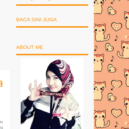
BACA SINI JUGA
ABOUT ME
a
au
ra