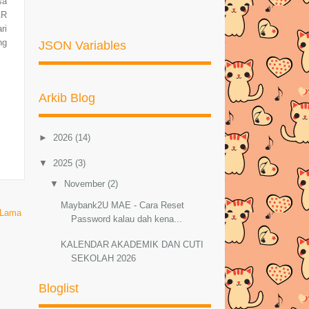
sa
AR
ri
ng
JSON Variables
Arkib Blog
►
2026
(14)
▼
2025
(3)
▼
November
(2)
Maybank2U MAE - Cara Reset
 Lama
Password kalau dah kena...
KALENDAR AKADEMIK DAN CUTI
SEKOLAH 2026
Bloglist
►
Mei
(1)