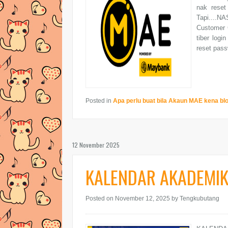
nak rese
Tapi....NA
Customer C
tiber log
reset passw
Posted in
Apa perlu buat bila Akaun MAE kena bl
12 November 2025
KALENDAR AKADEMIK
Posted on November 12, 2025
by Tengkubutang