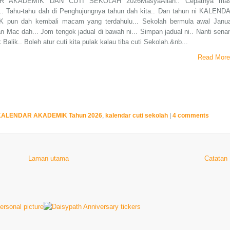
R AKADEMIK DAN CUTI SEKOLAH 2026MasyaAllah.. Cepatnya ma
e.. Tahu-tahu dah di Penghujungnya tahun dah kita.. Dan tahun ni KALEND
pun dah kembali macam yang terdahulu... Sekolah bermula awal Janua
n Mac dah... Jom tengok jadual di bawah ni... Simpan jadual ni.. Nanti sena
Balik.. Boleh atur cuti kita pulak kalau tiba cuti Sekolah.&nb...
Read More
KALENDAR AKADEMIK Tahun 2026
,
kalendar cuti sekolah
|
4 comments
Laman utama
Catatan