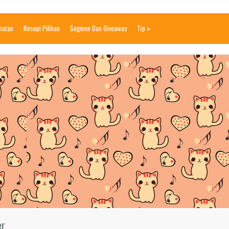
ihatan
Resepi Pilihan
Segmen Dan Giveaway
Tip
»
er