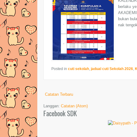
KALENDA
berlaku y
AKADEMIK 
bukan bula
nak tengok 
Posted in
cuti sekolah
,
jadual cuti Sekolah 2026
,
Catatan Terbaru
Langgan:
Catatan (Atom)
Facebook SDK