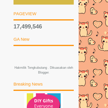
►
2012
(24)
PAGEVIEW
17,499,546
GA New
Hakmilik Tengkubutang . Dikuasakan oleh
Blogger
.
Breaking News