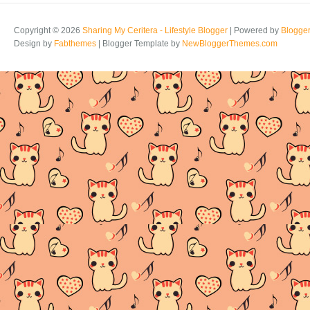
Copyright ©
2026
Sharing My Ceritera - Lifestyle Blogger
| Powered by
Blogge
Design by
Fabthemes
| Blogger Template by
NewBloggerThemes.com