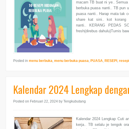
macam TB buat ni ye.. Semua n
berbuka puasa nanti.. TB pun u
puasa nanti.. Harap mata tak c
share kat sini.. kot koran
nanti.. KERANG PEDAS S
fresh(direbus dahulu)Tumis baw
Posted in
menu berbuka
,
menu berbuka puasa
,
PUASA
,
RESEPI
,
resep
Kalendar 2024 Lengkap dengan
Posted on Februari 22, 2024
by Tengkubutang
Kalendar 2024 Lengkap Cuti 
kerja.. TB selalu je tengok or