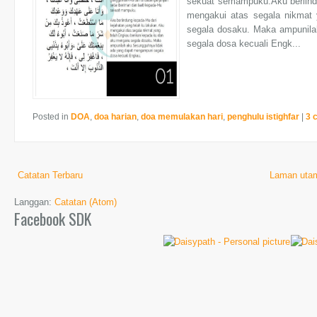
sekuat semampuku.Aku berlindu
mengakui atas segala nikmat
segala dosaku. Maka ampunil
segala dosa kecuali Engk...
Posted in
DOA
,
doa harian
,
doa memulakan hari
,
penghulu istighfar
|
3 
Catatan Terbaru
Laman uta
Langgan:
Catatan (Atom)
Facebook SDK