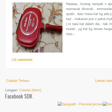
Haaaaa.. korang nampak x apa
memasak dirumah.. emmandang 
ayattt.. dulu masa kat kg ada 
tau/.. makanan pun x pakai myk
) ni rupa kat dalam dia.. nak 
mutah.. yg kat kg teman harga
xtau...
|
31 comments
Catatan Terbaru
Laman uta
Langgan:
Catatan (Atom)
Facebook SDK