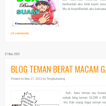
berikanlah aku sifat kasih ses
Mu di ArashBerilah aku kekuata
|
6 comments
27 Mac 2013
BLOG TEMAN BERAT MACAM GA
Posted on Mac 27, 2013
by Tengkubutang
huh.. baru teman tau koran
sebab blog teman SLOW n BER
klu Xde orang tegur teman xta