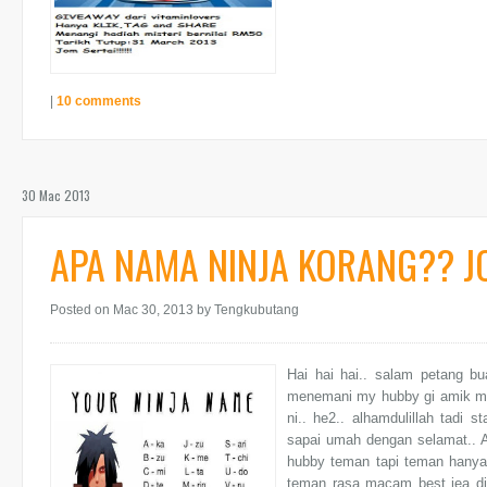
|
10 comments
30 Mac 2013
APA NAMA NINJA KORANG?? JO
Posted on Mac 30, 2013
by Tengkubutang
Hai hai hai.. salam petang bu
menemani my hubby gi amik mot
ni.. he2.. alhamdulillah tadi s
sapai umah dengan selamat.. A
hubby teman tapi teman hanya n
teman rasa macam best jea dij