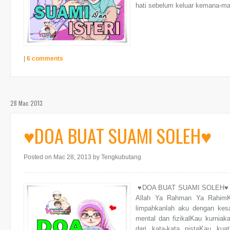
hati sebelum keluar kemana-ma
|
6 comments
28 Mac 2013
♥DOA BUAT SUAMI SOLEH♥
Posted on Mac 28, 2013
by Tengkubutang
♥DOA BUAT SUAMI SOLEH♥ ==
Allah Ya Rahman Ya RahimKa
limpahkanlah aku dengan kesa
mental dan fizikalKau kurniak
dari kata-kata nistaKau k