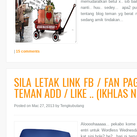
memudaratkan betul x.. sib baik
nanti.. huu.. sedey... apa2 
tentang blog teman yg berat n
sedang amik tindakan...
|
15 comments
SILA LETAK LINK FB / FAN P
TEMAN ADD / LIKE .. (IKHLAS NI
Posted on Mac 27, 2013
by Tengkubutang
Aloooohaaaaa... pekabo kome p
entri untuk Wordless Wednesda
kat sini bole? he2.. hari ni t