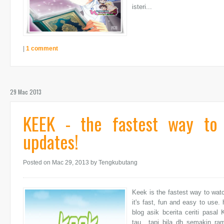
isteri...
|
1 comment
29 Mac 2013
KEEK - the fastest way to
updates!
Posted on Mac 29, 2013
by Tengkubutang
Keek is the fastest way to watc
it's fast, fun and easy to us
blog asik bcerita ceriti pas
tau.. tapi bila dh semakin ra