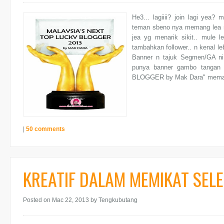
He3... lagiiii? join lagi yea?
teman sbeno nya memang lea na
jea yg menarik sikit.. mule l
tambahkan follower.. n kenal leb
Banner n tajuk Segmen/GA ni 
punya banner gambo tanga
BLOGGER by Mak Dara" meman
|
50 comments
KREATIF DALAM MEMIKAT SEL
Posted on Mac 22, 2013
by Tengkubutang