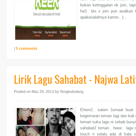
bukan ketinggalan nk join, tap
ha3.. bio x join pun asalkan
apakesalahnya kannn.. )...
|
5 comments
Lirik Lagu Sahabat - Najwa Lati
Posted on Mac 29, 2013
by Tengkubutang
Ehem2.. salam Jumaat buat k
kegemaran teman lagi dan kali n
teman suka lagu ni sebab bunyi
sahabat2 teman.. heee.. lagu 
touch n selalu ada di kala 