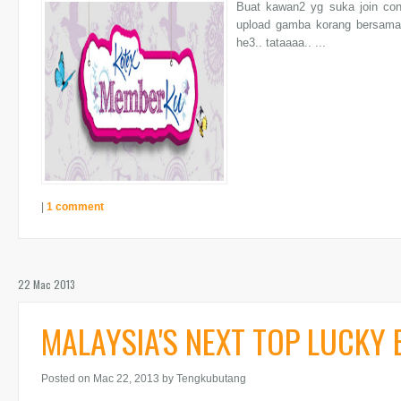
Buat kawan2 yg suka join cont
upload gamba korang bersama2
he3.. tataaaa.. ...
|
1 comment
22 Mac 2013
MALAYSIA'S NEXT TOP LUCKY 
Posted on Mac 22, 2013
by Tengkubutang