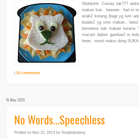
Olololohh. Cumey tak??? alah
makan kan.. heeeee.. hari ni t
anak2 korang (bagi yg lum ad
budak2 yg xmo makan.. betui 
berselera nak makan kerana "
macam dalam gambar2 ni bole
heee.. mesti reaksi diorg SUKAA
|
10 comments
15 Mac 2013
No Words...Speechless
Posted on Mac 15, 2013
by Tengkubutang