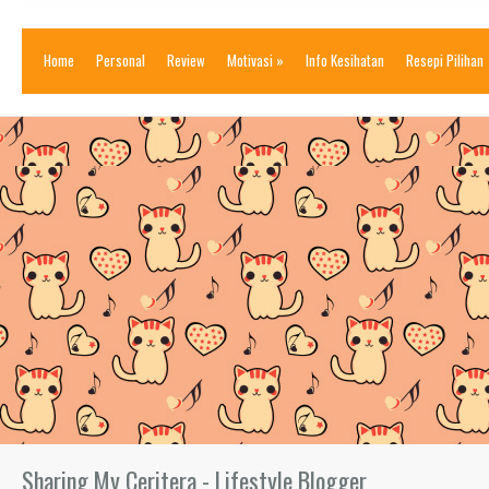
Home
Personal
Review
Motivasi
»
Info Kesihatan
Resepi Pilihan
Sharing My Ceritera - Lifestyle Blogger