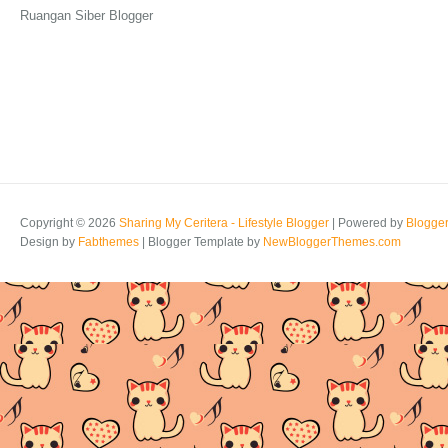
Ruangan Siber Blogger
Copyright ©
2026
Sharing My Ceritera - Lifestyle Blogger
| Powered by
Blogge
Design by
Fabthemes
| Blogger Template by
NewBloggerThemes.com