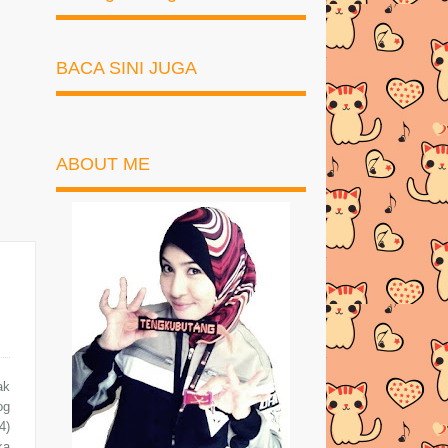
BACA SINI JUGA
ABOUT ME
ak
og
4)
ka