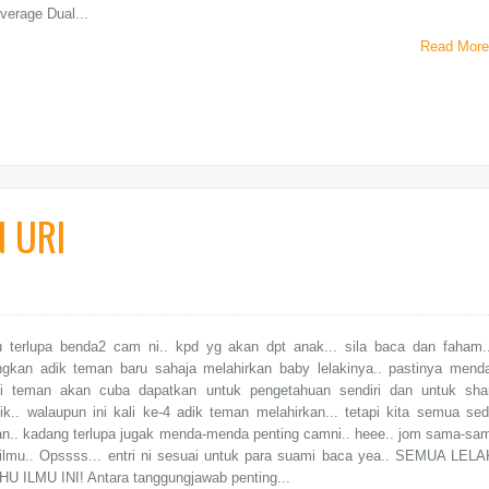
verage Dual...
Read More
 URI
lu terlupa benda2 cam ni.. kpd yg akan dpt anak... sila baca dan faham..
kan adik teman baru sahaja melahirkan baby lelakinya.. pastinya mend
 teman akan cuba dapatkan untuk pengetahuan sendiri dan untuk sha
k.. walaupun ini kali ke-4 adik teman melahirkan... tetapi kita semua sed
n.. kadang terlupa jugak menda-menda penting camni.. heee.. jom sama-sa
 ilmu.. Opssss... entri ni sesuai untuk para suami baca yea.. SEMUA LELA
U ILMU INI! Antara tanggungjawab penting...