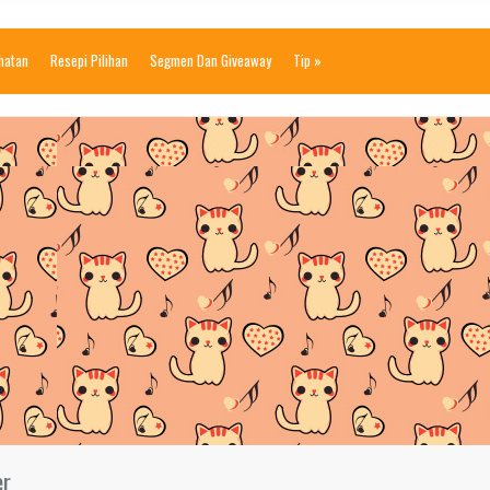
ihatan
Resepi Pilihan
Segmen Dan Giveaway
Tip
»
er