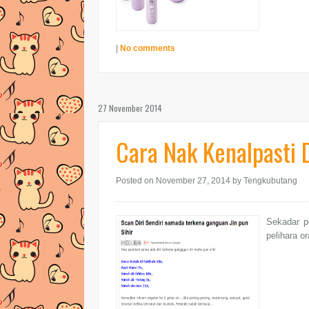
|
No comments
27 November 2014
Cara Nak Kenalpasti D
Posted on November 27, 2014
by Tengkubutang
Sekadar p
pelihara o