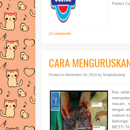
Perfect Co
|
2 comments
CARA MENGURUSKAN
Posted on November 30, 2014
by Tengkubutang
Kita sela
memandang
macam, ni
dengan adi
maklum ka
berkongsi
MESTI TAH