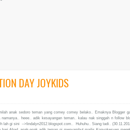
ION DAY JOYKIDS
 Inilah anak sedoro teman yang comey comey belako.. Emaknya Blogger g
a namanya.. heee.. adik kesayangan teman.. kalau nak singgah n follow bl
eh lah gi sini -->lindalyn2012.blogspot.com.. Huhuhu.. Siang tadi.. (30.11.201
 hari Ahad, anak-anak adik teman ni menyambut majlis Konvokesyen mere