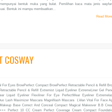
mempunyai bentuk muka yang bulat. Pemilihan kaca mata jenis wayfar
suai. Bentuk ini mampu membuatkan...
Read More
T COSWAY
al For Eyes BrowPerfect Compact BrowPerfect Retractable Pencil & Refill Br
Retractable Pencil & Refill Extremist Liquid Eyeliner ExtremeLiner Gel Penc
ar Liquid Eyeliner Flexiliner For Eye PerfectWear Eyeliner Extremela
uo Lash Maximizer Mascara Magnifilash Mascara L'élan Vital For Face A
 Makeup Base Correct And Conceal Compact Magical Makeover B.B Cre
+++ Perfect 10 CC Cream Perfect Coverage Cream Compact Foundati