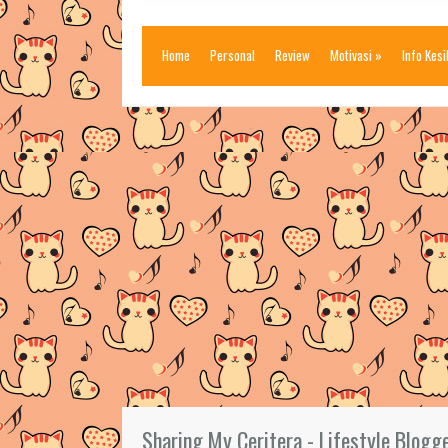
Home
Personal
Review
Motivasi
»
Info Kes
Sharing My Ceritera - Lifestyle Blogg