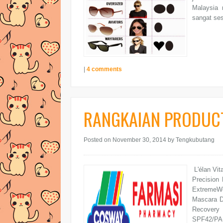
Malaysia 
sangat se
|
4 comments
RANGKAIAN PRODUC
Posted on November 30, 2014
by Tengkubutang
L'élan Vit
Precision 
ExtremeWe
Mascara D
Recovery
SPF42/PA