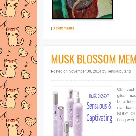
|
3 comments
MUSK BLOSSOM MEM
Posted on November 30, 2014
by Tengkubutang
Ok.. Just
giler.. m
betul lot
nya, bau 
BODYLOTION
tidoq weh.