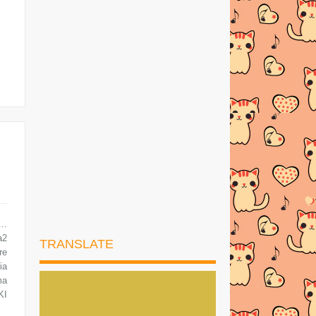
►
2019
(169)
►
2018
(194)
►
2017
(245)
►
2016
(269)
►
2015
(327)
▼
2014
(522)
►
Disember
(22)
▼
November
(46)
CONCERT & GRADUATION DAY
JOYKIDS
..
a2
TRANSLATE
Kaca Mata Mengikut Bentuk Muka!
re
ia
RANGKAIAN PRODUCT COSWAY
ma
KI
CARA MENGURUSKAN URI