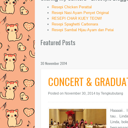
Resepi Chicken Perattal
Resepi Nasi Ayam Penyet Original
RESEPI CHAR KUEY TEOW!
Resepi Spaghetti Carbonara
Resepi Sambal Hijau Ayam dan Petai
Featured Posts
30 November 2014
CONCERT & GRADUAT
Posted on November 30, 2014
by Tengkubutang
Haaaaii..
tau.. Lind
Linda, bol
bersamaan