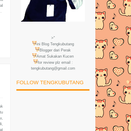
al
..
>"
ini Blog Tengkubutang
Blogger dari Perak
Amat Sukakan Kucen
for review plz email :
tengkubutang@gmail.com
FOLLOW TENGKUBUTANG
uk
tu
u,
i,
at