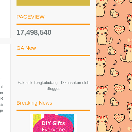
MUSK BLOSSOM MEMANG
AWESOME!!!
PAGEVIEW
Cara Nak Kenalpasti Diri Disihir
17,498,540
Resepi Ayam Sambal Cili Garing
PEMENANG HADIAH SEGMEN
GA New
CUBA TEKA | TENGKUBUTANG
Giveaway Ephyra Skin Bar Di
Mialiana.com
PEMENANG BIRTHDAY
Hakmilik Tengkubutang . Dikuasakan oleh
GIVEAWAY EMBUN BEAUTY
ut
Blogger
.
HOUSE BY T...
an
ER
SENARAI PESERTA BIRTHDAY
Breaking News
 &
GIVEAWAY EMBUN BEAUTY
je
HOU...
SEGMEN CUBA TEKA |
TENGKUBUTANG