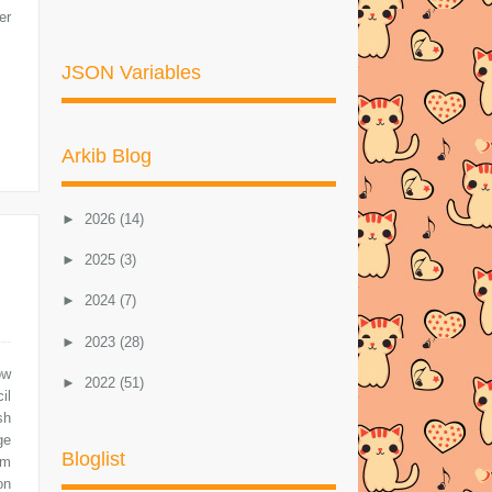
er
JSON Variables
Arkib Blog
►
2026
(14)
►
2025
(3)
►
2024
(7)
►
2023
(28)
ow
►
2022
(51)
il
sh
►
2021
(46)
ge
Bloglist
am
►
2020
(57)
on