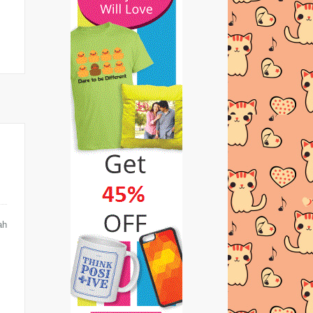
KALENDAR TAKWIM
PERSEKOLAHAN TAHUN 2015
1 JUTA Pageview 1000 Entri
KALENDAR TAKWIM TARIKH
PENTING DALAM ISLAM TAHUN
2015
TIPS MUDAH BERSALIN
KALENDAR CUTI-CUTI UMUM 2015
DEMAM | MOHON MAAF DARI
TENGKUBUTANG
ah
BIRTHDAY GIVEAWAY EMBUN
BEAUTY HOUSE BY
TENGKUBUTA...
BIRTHDAY GIVEAWAY EMBUN
BEAUTY HOUSE BY
TENGKUBUTANG