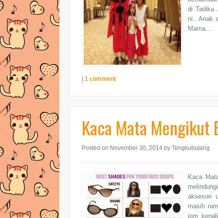
di Tadika
ni.. Anak 
Mama...
|
1 comment
Kaca Mata Mengikut 
Posted on November 30, 2014
by Tengkubutang
Kaca Mata
melindungi
aksesori 
masih ram
jom kenal