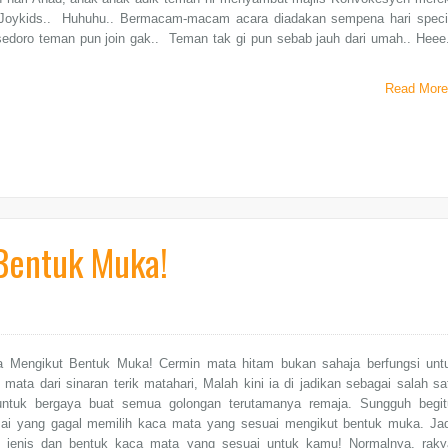
 Joykids.. Huhuhu.. Bermacam-macam acara diadakan sempena hari speci
sedoro teman pun join gak.. Teman tak gi pun sebab jauh dari umah.. Heee
Read More
Bentuk Muka!
 Mengikut Bentuk Muka! Cermin mata hitam bukan sahaja berfungsi unt
 mata dari sinaran terik matahari, Malah kini ia di jadikan sebagai salah sa
untuk bergaya buat semua golongan terutamanya remaja. Sungguh begit
ai yang gagal memilih kaca mata yang sesuai mengikut bentuk muka. Jad
i jenis dan bentuk kaca mata yang sesuai untuk kamu! Normalnya, raky