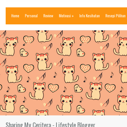
Home
Personal
Review
Motivasi
»
Info Kesihatan
Resepi Pilihan
Sharing My Ceritera - Lifestyle Blogger