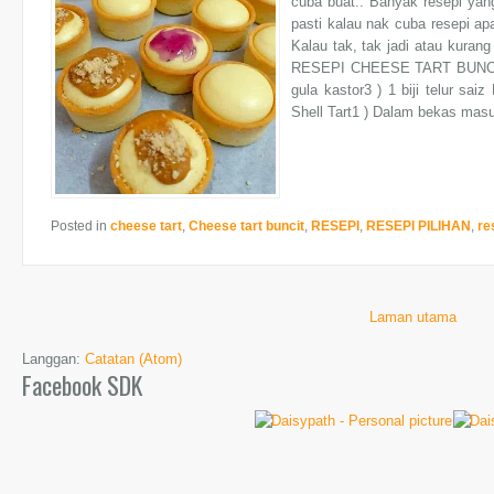
cuba buat.. Banyak resepi yan
pasti kalau nak cuba resepi a
Kalau tak, tak jadi atau kuran
RESEPI CHEESE TART BUNCIT n
gula kastor3 ) 1 biji telur sa
Shell Tart1 ) Dalam bekas masu
Posted in
cheese tart
,
Cheese tart buncit
,
RESEPI
,
RESEPI PILIHAN
,
re
Laman utama
Langgan:
Catatan (Atom)
Facebook SDK