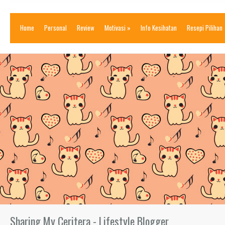
Home
Personal
Review
Motivasi
»
Info Kesihatan
Resepi Pilihan
Sharing My Ceritera - Lifestyle Blogger