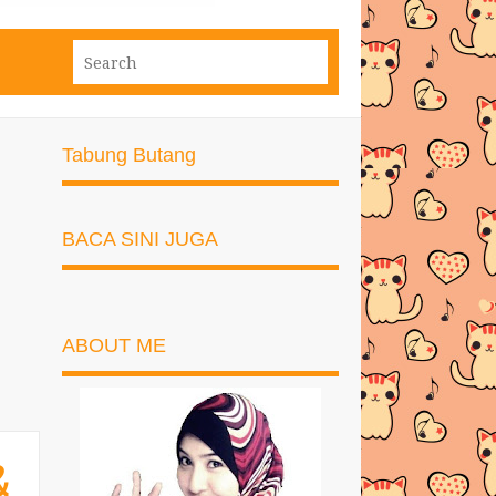
Tabung Butang
BACA SINI JUGA
ABOUT ME
&