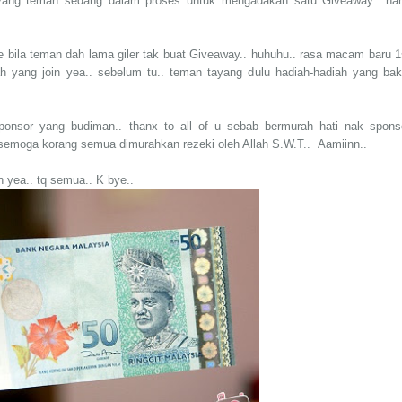
yang teman sedang dalam proses untuk mengadakan satu Giveaway.. ha
 je bila teman dah lama giler tak buat Giveaway.. huhuhu.. rasa macam baru 1
h yang join yea.. sebelum tu.. teman tayang d
ulu hadiah-hadiah yang bak
sponsor yang budiman.. thanx to all of u sebab bermurah hati nak spons
. semoga korang semua dimurahkan rezeki oleh Allah S.W.T.. Aamiinn..
n yea.. tq semua.. K bye..