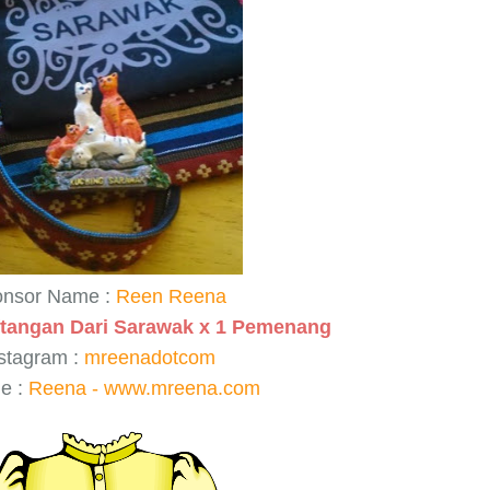
nsor Name :
Reen Reena
tangan Dari Sarawak x 1 Pemenang
stagram :
mreenadotcom
e :
Reena - www.mreena.com