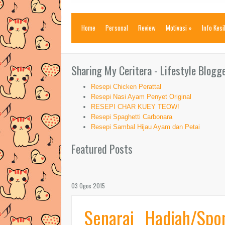
Home
Personal
Review
Motivasi
»
Info Kes
Sharing My Ceritera - Lifestyle Blogg
Resepi Chicken Perattal
Resepi Nasi Ayam Penyet Original
RESEPI CHAR KUEY TEOW!
Resepi Spaghetti Carbonara
Resepi Sambal Hijau Ayam dan Petai
Featured Posts
03 Ogos 2015
Senarai Hadiah/Sp