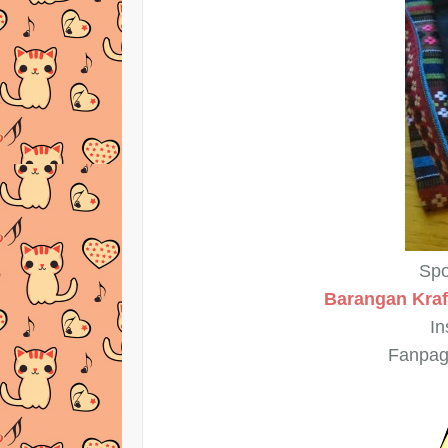
Spo
Barangan Kraf
In
Fanpag