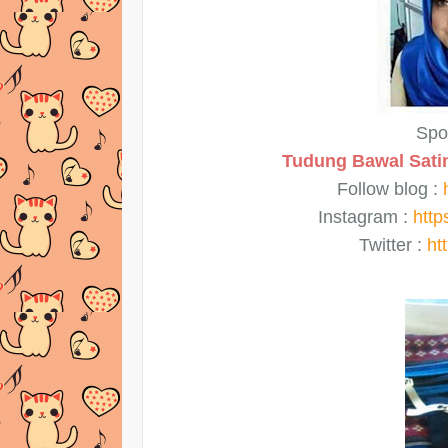
Spo
Tudung Bawal Sati
Follow blog :
Instagram :
http
Twitter :
ht