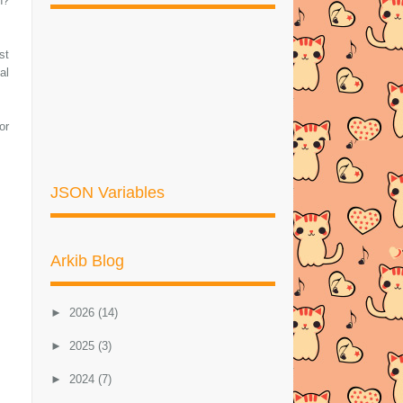
h?
st
al
or
JSON Variables
Arkib Blog
►
2026
(14)
►
2025
(3)
►
2024
(7)