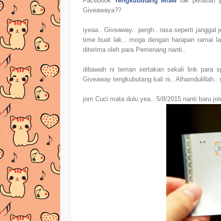
Facebook
Tengkubutang Miaw
tak perasan 
Giveawaya??
iyeaa.. Giveaway.. pergh.. rasa seperti janggal
time buat lak.. moga dengan harapan ramai la
diterima oleh para Pemenang nanti..
dibawah ni teman sertakan sekali link para 
Giveaway tengkubutang kali ni.. Alhamdulillah.
jom Cuci mata dulu yea.. 5/8/2015 nanti baru j
oi