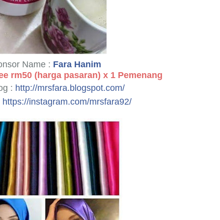
onsor Name :
Fara Hanim
fee rm50 (harga pasaran) x 1 Pemenang
og :
http://mrsfara.blogspot.com/
https://instagram.com/mrsfara92/