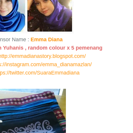
nsor Name :
Emma Diana
n Yuhanis , random colour x 5 pemenang
http://emmadianastory.blogspot.com/
s://instagram.com/emma_dianamazlan/
tps://twitter.com/SuaraEmmadiana