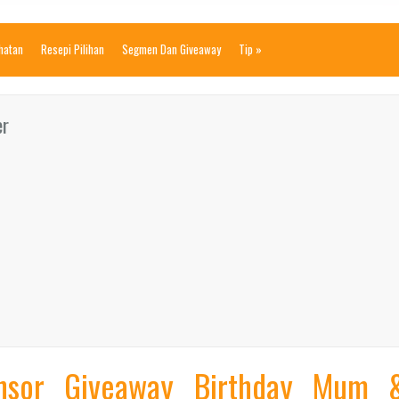
ihatan
Resepi Pilihan
Segmen Dan Giveaway
Tip
»
er
onsor Giveaway Birthday Mum 