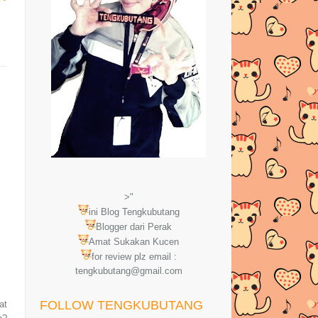
>"
ini Blog Tengkubutang
Blogger dari Perak
Amat Sukakan Kucen
for review plz email :
tengkubutang@gmail.com
FOLLOW TENGKUBUTANG
at