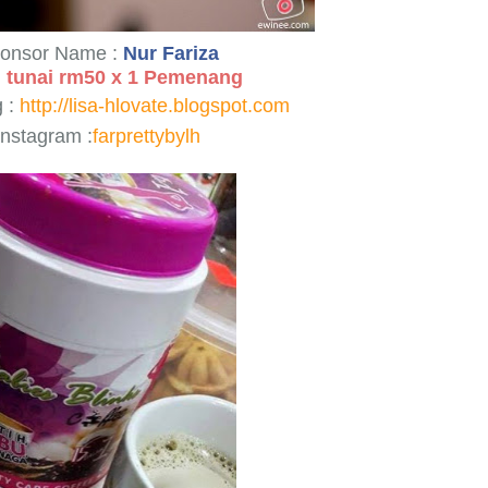
onsor Name :
Nur Fariza
 tunai rm50 x 1 Pemenang
g :
http://lisa-hlovate.blogspot.com
Instagram :
farprettybylh