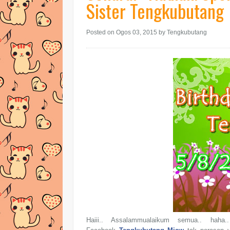
Sister Tengkubutang
Posted on Ogos 03, 2015
by Tengkubutang
Haiii.. Assalammualaikum se
mua.. haha.