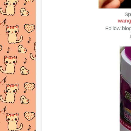
Sp
wang
Follow blo