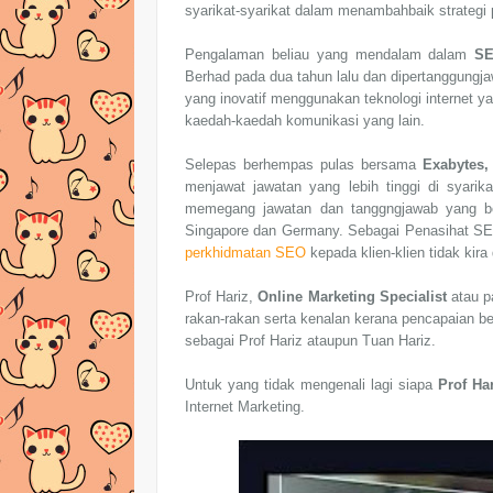
syarikat-syarikat dalam menambahbaik strategi 
Pengalaman beliau yang mendalam dalam
S
Berhad pada dua tahun lalu dan dipertanggungja
yang inovatif menggunakan teknologi internet ya
kaedah-kaedah komunikasi yang lain.
Selepas berhempas pulas bersama
Exabytes
menjawat jawatan yang lebih tinggi di syarik
memegang jawatan dan tanggngjawab yang besa
Singapore dan Germany. Sebagai Penasihat SEO
perkhidmatan SEO
kepada klien-klien tidak kira
Prof Hariz,
Online Marketing Specialist
atau p
rakan-rakan serta kenalan kerana pencapaian b
sebagai Prof Hariz ataupun Tuan Hariz.
Untuk yang tidak mengenali lagi siapa
Prof Har
Internet Marketing.