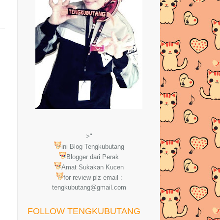
>"
ini Blog Tengkubutang
Blogger dari Perak
Amat Sukakan Kucen
for review plz email :
tengkubutang@gmail.com
FOLLOW TENGKUBUTANG