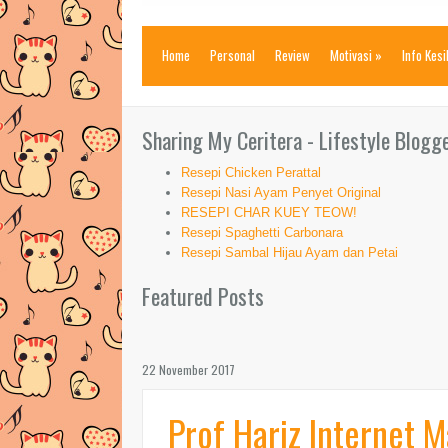
Home
Personal
Review
Motivasi
»
Info Kes
Sharing My Ceritera - Lifestyle Blogg
Resepi Chicken Perattal
Resepi Nasi Ayam Penyet Original
RESEPI CHAR KUEY TEOW!
Resepi Spaghetti Carbonara
Resepi Sambal Hijau Ayam dan Petai
Featured Posts
22 November 2017
Prof Hariz Internet M