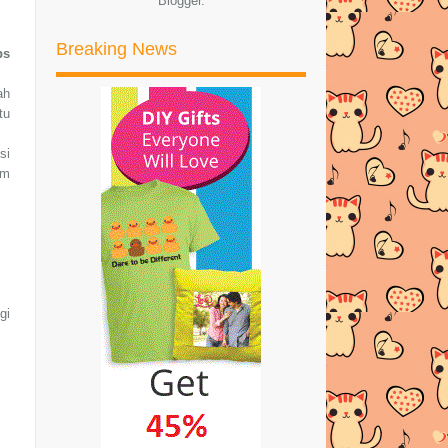
Blogger
.
RESEPI AYAM MASAK GULAI
TEMPOYAK
Breaking News
ps
TOYS HANDMADE YANG CUTE
DAN UNIK DARI PEBBLE
ah
MALAYSIA
tu
si
►
Oktober
(8)
am
►
September
(14)
►
Ogos
(11)
►
Julai
(29)
►
Jun
(45)
gi
►
Mei
(33)
►
April
(32)
►
Mac
(36)