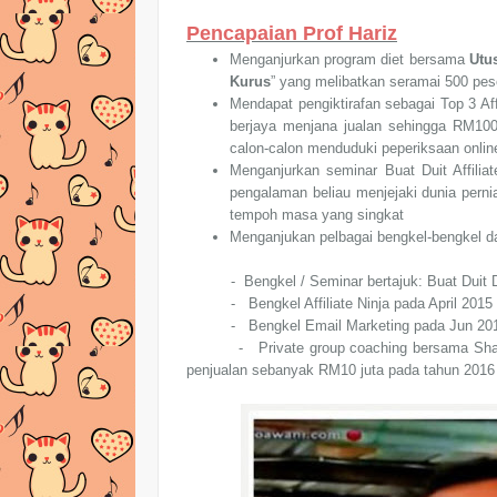
Pencapaian Prof Hariz
Menganjurkan program diet bersama
Utu
Kurus
” yang melibatkan seramai 500 pese
Mendapat pengiktirafan sebagai Top 3 Aff
berjaya menjana jualan sehingga RM100
calon-calon menduduki peperiksaan onli
Menganjurkan seminar Buat Duit Affili
pengalaman beliau menjejaki dunia pernia
tempoh masa yang singkat
Menganjukan pelbagai bengkel-bengkel da
- Bengkel / Seminar bertajuk: Buat Du
- Bengkel Affiliate Ninja pada April 2015
- Bengkel Email Marketing pada Jun 20
- Private group coaching bersama S
penjualan sebanyak RM10 juta pada tahun 2016