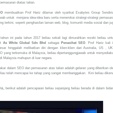
pemasaran diatas talian.
EO
membuatkan Prof Hariz dilamar oleh syarikat Exabytes Group Sendiri
wab untuk menjana idea-idea baru serta menerokai strategi-strategi pemasar
ng terkini, seperti penghasilan laman web, blog, komuniti media sosial dan ju
,
tahun ini pada tahun 2017 beliau sekali lagi dimurahkan rezeki beliau unt
at
As White Global Sdn Bhd
sebagai
Penasihat SEO
. Prof Hariz kali i
r hinggalah melibatkan diri dengan klien-klien dari Australia, US , UK
 yang terkemuka di Malaysia, beliau dipertanggungjawab untuk menyediak
 di Malaysia mahupun di luar negara.
akar dalam SEO dan pemasaran atas talian adalah gelaran yang diberikan ol
eliau telah mencapai ke tahap yang sangat membanggakan. Kini beliau dikena
iz,
berikut adalah pencapaian beliau sepanjang beliau berada di dalam bida