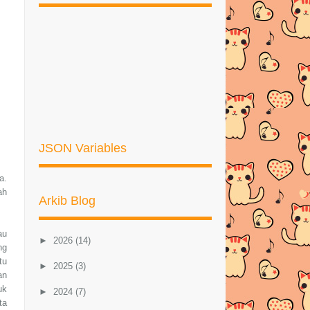
JSON Variables
a.
ah
Arkib Blog
au
►
2026
(14)
ng
tu
►
2025
(3)
an
uk
►
2024
(7)
ta