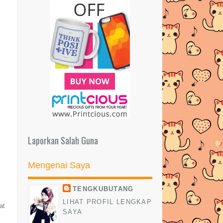
►
Februari
(8)
►
Januari
(6)
►
2016
(269)
►
2015
(327)
►
2014
(522)
►
2013
(481)
►
2012
(24)
Laporkan Salah Guna
Mengenai Saya
TENGKUBUTANG
LIHAT PROFIL LENGKAP
at
SAYA