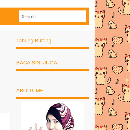
Tabung Butang
BACA SINI JUGA
ABOUT ME