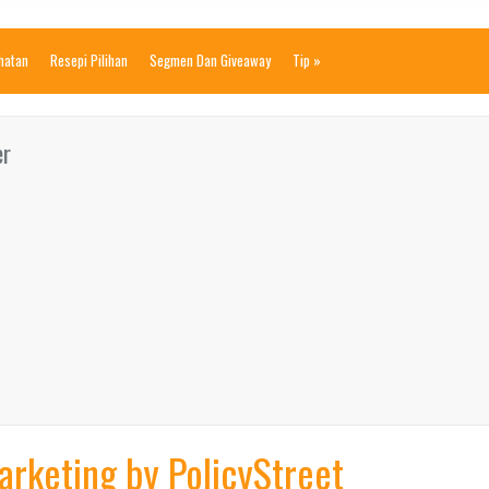
ihatan
Resepi Pilihan
Segmen Dan Giveaway
Tip
»
er
arketing by PolicyStreet