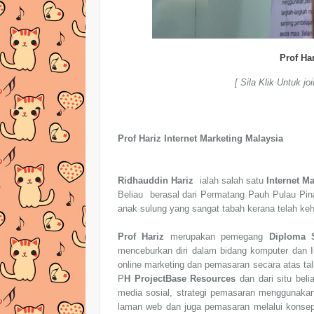
Prof Ha
[ Sila Klik Untuk
Prof Hariz Internet Marketing Malaysia
Ridhauddin Hariz
ialah salah satu
Internet M
Beliau berasal dari Permatang Pauh Pulau Pina
anak sulung yang sangat tabah kerana telah kehi
Prof Hariz
merupakan pemegang
Diploma 
menceburkan diri dalam bidang komputer dan I
online marketing dan pemasaran secara atas tali
P
H ProjectBase Resources
dan dari situ bel
media sosial, strategi pemasaran menggunakan
laman web dan juga pemasaran melalui konsep f