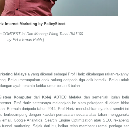
riz Internet Marketing by PolicyStreet
 join CONTEST ini Dan Menang Wang Tunai RM1100
by PH x Emas Putih ]
arketing Malaysia
yang dikenali sebagai Prof Hariz dikalangan rakan-rakanny
ng. Beliau meruapakan anak sulung daripada tiga adik beradik. Beliau adal
langan ayah tercinta ketika umur beliau 3 bulan.
Sistem Komputer
dari
Kolej ADTEC Melaka
dan semenjak itulah beli
nternet. Prof Hariz seterusnya melangkah ke alam pekerjaan di dalam bida
an. Bermula daripada tahun 2014, Prof Hariz menubuhkan syarikat sendiri iai
iau berkecimpung dengan kaedah pemasaran secara atas talian menggunak
 email, Google Analytics, Search Engine Optimization atau SEO, rekabent
unnel marketing. Sejak dari itu, beliau telah membantu ramai peniaga ser