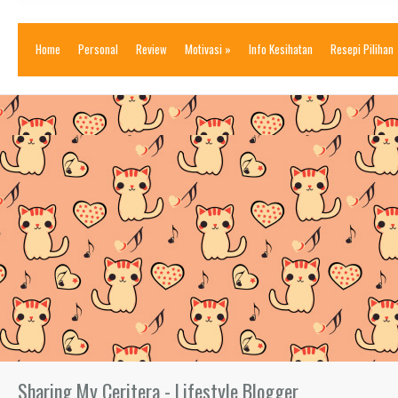
Home
Personal
Review
Motivasi
»
Info Kesihatan
Resepi Pilihan
Sharing My Ceritera - Lifestyle Blogger