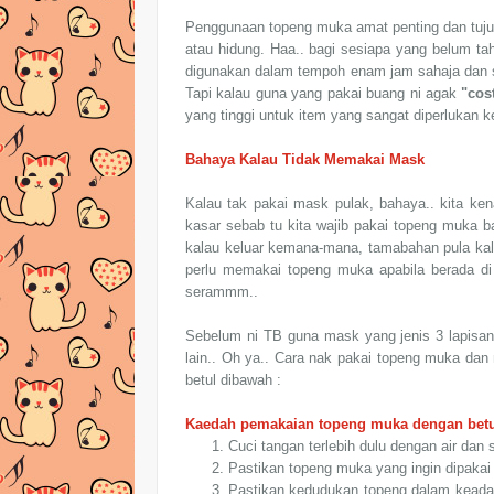
Penggunaan topeng muka amat penting dan tuju
atau hidung. Haa.. bagi sesiapa yang belum ta
digunakan dalam tempoh enam jam sahaja dan se
Tapi kalau guna yang pakai buang ni agak
"cos
yang tinggi untuk item yang sangat diperlukan 
Bahaya Kalau Tidak Memakai Mask
Kalau tak pakai mask pulak, bahaya.. kita ken
kasar sebab tu kita wajib pakai topeng muka 
kalau keluar kemana-mana, tamabahan pula kal
perlu memakai topeng muka apabila berada di 
serammm..
Sebelum ni TB guna mask yang jenis 3 lapisan
lain.. Oh ya.. Cara nak pakai topeng muka dan
betul dibawah :
Kaedah pemakaian topeng muka dengan betu
Cuci tangan terlebih dulu dengan air dan 
Pastikan topeng muka yang ingin dipakai
Pastikan kedudukan topeng dalam keadaan