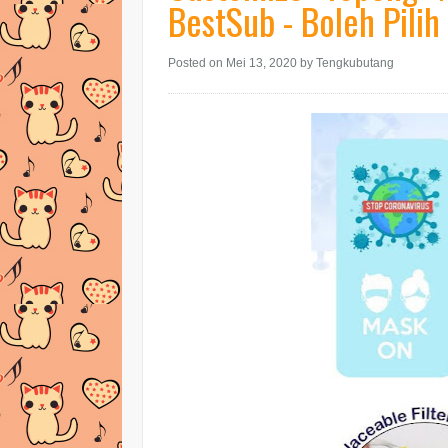
BestSub - Boleh Pilih
Posted on Mei 13, 2020
by Tengkubutang