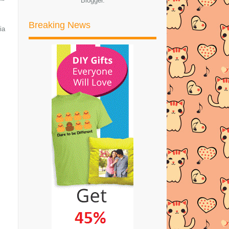
Blogger
.
►
2015
(327)
►
2014
(522)
Breaking News
ia
►
2013
(481)
►
2012
(24)