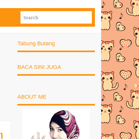
Tabung Butang
BACA SINI JUGA
ABOUT ME
n