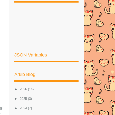
JSON Variables
Arkib Blog
►
2026
(14)
►
2025
(3)
gi
►
2024
(7)
..