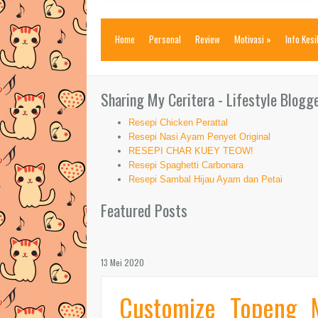
Home
Personal
Review
Motivasi
»
Info Kes
Sharing My Ceritera - Lifestyle Blogg
Resepi Chicken Perattal
Resepi Nasi Ayam Penyet Original
RESEPI CHAR KUEY TEOW!
Resepi Spaghetti Carbonara
Resepi Sambal Hijau Ayam dan Petai
Featured Posts
13 Mei 2020
Customize Topeng 