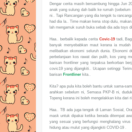
Dengar cerita masih bersambung hingga Jun 202
anak yang sulung dah balik ke rumah (sebelum 
ni.. Tapi Rancangan yang dia tengok tu rancan
had dia la.. Time makan kena stop dulu, makan..
lah mengamuk suruh buka sebab dia ada toys di
Haa.. berbalik kepada cerita
Covic-19
tadi, Bag
banyak menyebabkan maut kerana ia mudah me
melibatkan ekonomi seluruh dunia. Ekonomi d
perbelanjaan kos rawat dan pulih, kos yang me
barisan frontliner yang terpaksa berkorban 
covic19 yang dijangkiti.. Ucapan setinggi Teri
barisan
Frontliner
kita..
Kita? apa pula kita boleh bantu untuk sama-sama
arahkan sebelum ni, Semasa PKP-B ni, duduk
Topeng kerana ini boleh mengelakkan kita dari ri
Haa.. TB ada juga tengok di Laman Sosial, Oran
mask untuk dipakai ketika berada ditempat aw
yang sesuai yang berfungsi menghalang virus te
hidung atau mulut yang dijangkiti COVID-19 .