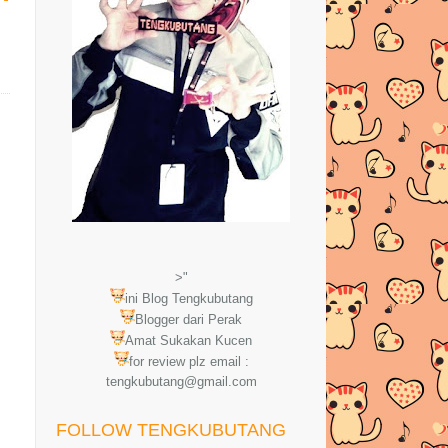
>"
ini Blog Tengkubutang
Blogger dari Perak
Amat Sukakan Kucen
for review plz email :
tengkubutang@gmail.com
FOLLOW TENGKUBUTANG