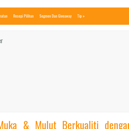
ihatan
Resepi Pilihan
Segmen Dan Giveaway
Tip
»
er
Muka & Mulut Berkualiti denga