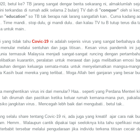
0, betul ke? TB jarang sangat dengar berita sekarang ni, almaklumlah sej
ini terkandas di rumah adik selama 2 bulan) TV dah di
"conquer"
oleh si kec
gan
"education"
so TB tak berapa nak larang sangatlah kan.. Cuma kadang a
 Time mandi.. stop dulu, gi mandi dulu.. dan kalau TV tu B tutup terus dia t
a untuk main..
i yang tidak tahu
Covic-19
ni adalah sejenis virus yang sangat berbahaya d
nular melalui sentuhan dan juga titisan.. Kesan virus pandemik ini ju
unia termasuk Malaysia menjadi sangat-sangat runcing dengan pertambah
libatkan kuarantin, peralatan untuk merawat dan juga melibatkan emosi ba
berjauhan dengan keluarga semata-mata untuk menyelamatkan mangsa-mang
ma Kasih buat mereka yang terlibat.. Moga Allah beri ganjaran yang besar bu
 menghentikan virus ini dari menular? Haa.. seperti yang Perdana Menteri ki
 lah dirumah dan pastikan ketika keluar rumah kemana-mana pun, pakail
siko jangkitan virus.. Mencegah lebh baik dari mengubati.. betul tak..
g selalu share tentang Covic-19 ni, ada juga yang kreatif ajar cara nak bu
am. Hemm.. Walaupun cantik dipakai tapi seeloknya kita tahu spefikasi ma
rbabit tersebar melalui pengudaraan jika individu terkena titisan cecair da