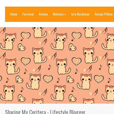
Home
Personal
Review
Motivasi
»
Info Kesihatan
Resepi Pilihan
Sharing My Ceritera - Lifestyle Blogger