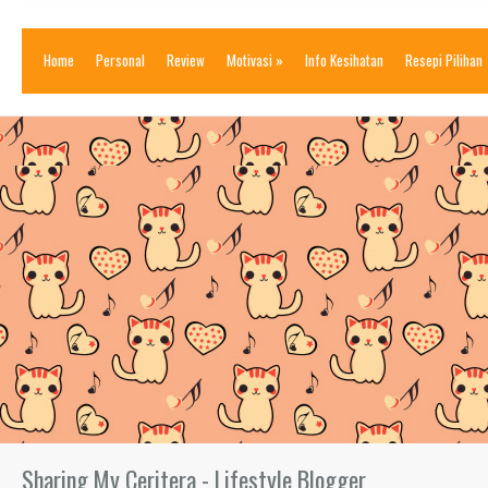
Home
Personal
Review
Motivasi
»
Info Kesihatan
Resepi Pilihan
Sharing My Ceritera - Lifestyle Blogger