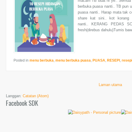
macam TB buat ni ye.. Semua n
berbuka puasa nanti.. TB pun u
puasa nanti.. Harap mata tak c
share kat sini.. kot koran
nanti.. KERANG PEDAS S
fresh(direbus dahulu)Tumis baw
Posted in
menu berbuka
,
menu berbuka puasa
,
PUASA
,
RESEPI
,
resep
Laman utama
Langgan:
Catatan (Atom)
Facebook SDK