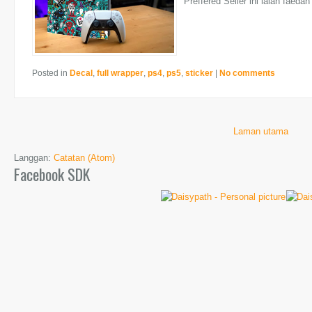
Preffered Seller ini ialah faedah
Posted in
Decal
,
full wrapper
,
ps4
,
ps5
,
sticker
|
No comments
Laman utama
Langgan:
Catatan (Atom)
Facebook SDK