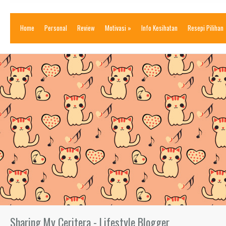
Home
Personal
Review
Motivasi
»
Info Kesihatan
Resepi Pilihan
Sharing My Ceritera - Lifestyle Blogger