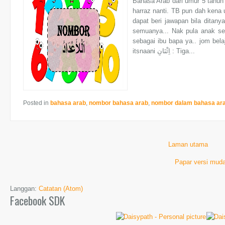
Bahasa Arab dari umur 5 tahun 
harraz nanti. TB pun dah kena u
dapat beri jawapan bila ditany
semuanya... Nak pula anak sem
sebagai ibu bapa ya.. jom belajar sekali..
itsnaani اِثْنَانِ : Tiga...
Posted in
bahasa arab
,
nombor bahasa arab
,
nombor dalam bahasa ar
Laman utama
Papar versi muda
Langgan:
Catatan (Atom)
Facebook SDK