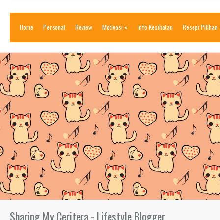
Home
Personal
Review
Motivasi
»
Info Kesihatan
Resepi Pilihan
Sharing My Ceritera - Lifestyle Blogger