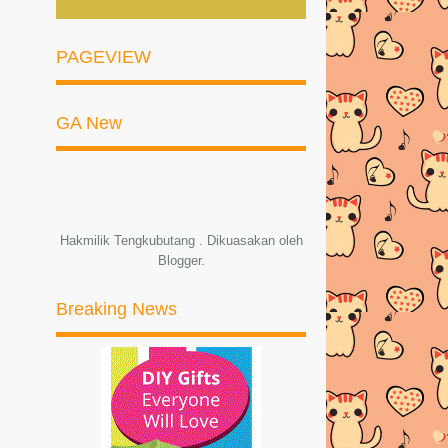
►
2025
(3)
PAGEVIEW
►
2024
(7)
►
2023
(28)
GA New
►
2022
(51)
►
2021
(46)
►
2020
(57)
Hakmilik Tengkubutang . Dikuasakan oleh
►
2019
(169)
Blogger
.
►
2018
(194)
Breaking News
►
2017
(245)
►
2016
(269)
►
2015
(327)
►
2014
(522)