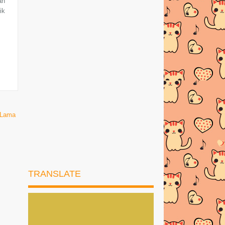
ah
ik
RESEPI MEE GORENG
BASAHBahanMee kuning
1bungkus di...
AYAM PADPHEK (Masakan Thai
Original)
Resepi Ketam Masak Pedas Ala
ThaiBahan-bahan :--K...
PELBAGAI RESEPI SPAGHETTI
 Lama
CARBONARA
Resepi Sotong Masak Ala Thai
Sotong Masak Ala Thai Sedapppppp
TRANSLATE
JADUAL BERBUKA PUASA DAN
IMSAK 2026
►
Januari
(1)