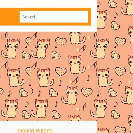
Tabung Butang