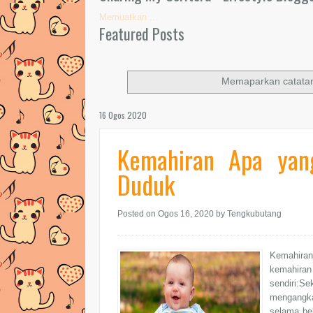
Memuatkan ...
Featured Posts
Memaparkan catatan
16 Ogos 2020
Kemahiran Apa yan
Duduk
Posted on Ogos 16, 2020
by Tengkubutang
Kemahiran
kemahira
sendiri:
mengangka
selama beb