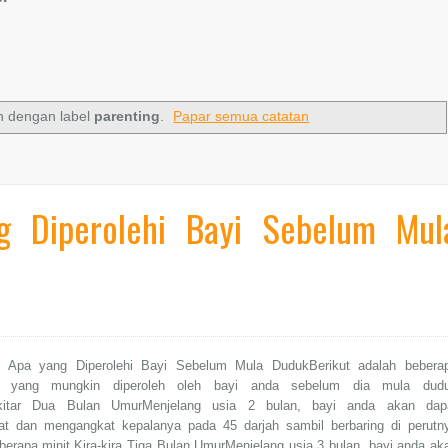
 dengan label
parenting
.
Papar semua catatan
g Diperolehi Bayi Sebelum Mul
 Apa yang Diperolehi Bayi Sebelum Mula DudukBerikut adalah bebera
n yang mungkin diperoleh oleh bayi anda sebelum dia mula dud
Sekitar Dua Bulan UmurMenjelang usia 2 bulan, bayi anda akan dap
t dan mengangkat kepalanya pada 45 darjah sambil berbaring di perutn
erapa minit.Kira-kira Tiga Bulan UmurMenjelang usia 3 bulan, bayi anda ak