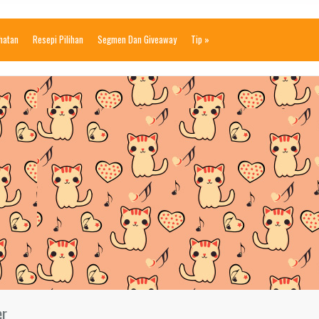
ihatan
Resepi Pilihan
Segmen Dan Giveaway
Tip
»
er