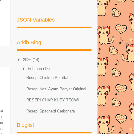
JSON Variables
Arkib Blog
▼
2026
(14)
▼
Februari
(13)
Resepi Chicken Perattal
Resepi Nasi Ayam Penyet Original
RESEPI CHAR KUEY TEOW!
tu
Resepi Spaghetti Carbonara
m-
Resepi Sambal Hijau Ayam dan Petai
an
Bloglist
..
Resepi ayam masak lemak cili padi