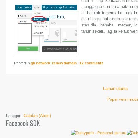
entri ni.. tapi kemalasan melan
menggagau cari cara nak rene
ni, barulah tergerak hati nak b
diri ni ingat balik cara nak re
step dia.. hahaha.. memory lo
tahun sekali.. lagi la kelaut weh
Posted in
gb network
,
renew domain
|
12 comments
Laman utama
Papar versi muda
Langgan:
Catatan (Atom)
Facebook SDK