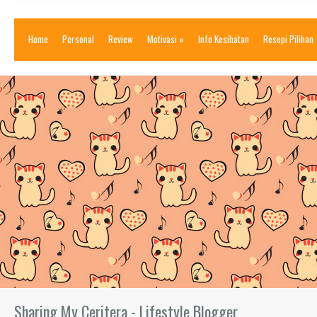
Home
Personal
Review
Motivasi
»
Info Kesihatan
Resepi Pilihan
Sharing My Ceritera - Lifestyle Blogger