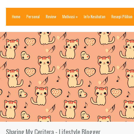
Home
Personal
Review
Motivasi
»
Info Kesihatan
Resepi Pilihan
Sharing My Ceritera - Lifestyle Blogger