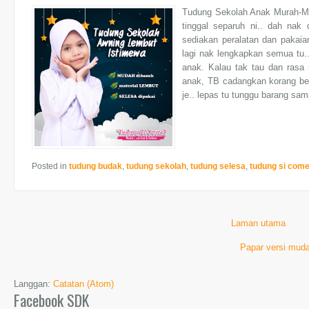
Tudung Sekolah Anak Murah-Mu
tinggal separuh ni.. dah nak
sediakan peralatan dan pakai
lagi nak lengkapkan semua tu..
anak. Kalau tak tau dan rasa
anak, TB cadangkan korang bel
je.. lepas tu tunggu barang samp
Posted in
tudung budak
,
tudung sekolah
,
tudung selesa
,
tudung si come
Laman utama
Papar versi muda
Langgan:
Catatan (Atom)
Facebook SDK