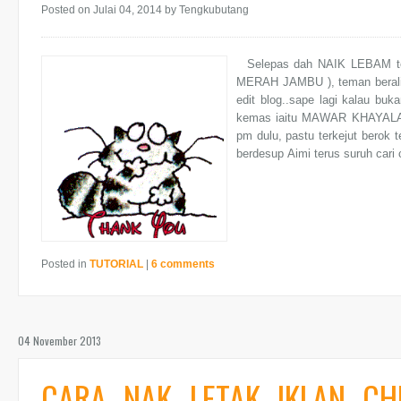
Posted on Julai 04, 2014
by Tengkubutang
Selepas dah NAIK LEBAM tem
MERAH JAMBU ), teman beralih 
edit blog..sape lagi kalau buk
kemas iaitu MAWAR KHAYALAN 
pm dulu, pastu terkejut berok t
berdesup Aimi terus suruh cari 
Posted in
TUTORIAL
|
6 comments
04 November 2013
CARA NAK LETAK IKLAN C