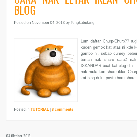
BLOG
Posted on November 04, 2013
by Tengkubutang
Lum daftar Churp-Churp?? rug
kucen gemok kat atas ni xde k
gambo ni, sebab cumey bebeno.
teman nak share cara2 nak
ISKANDAR buat kat blog dia.. 
nak mula kan share iklan Chur
kat blog dulu..pastu baru share 
Posted in
TUTORIAL
|
8 comments
03 Oktober 2013