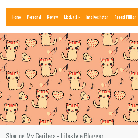
Home
Personal
Review
Motivasi
»
Info Kesihatan
Resepi Pilihan
Sharing My Ceritera - Lifestyle Blogger