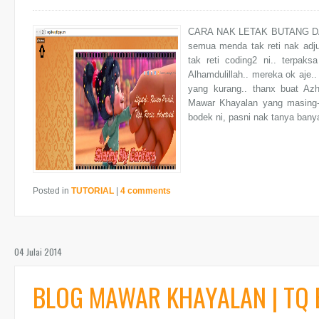
CARA NAK LETAK BUTANG DASHB
semua menda tak reti nak adjus
tak reti coding2 ni.. terpaks
Alhamdulillah.. mereka ok aje.
yang kurang.. thanx buat Az
Mawar Khayalan yang masing-ma
bodek ni, pasni nak tanya banya
Posted in
TUTORIAL
|
4 comments
04 Julai 2014
BLOG MAWAR KHAYALAN | TQ B