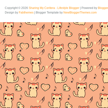
Copyright ©
2026
Sharing My Ceritera - Lifestyle Blogger
| Powered by
Blogge
Design by
Fabthemes
| Blogger Template by
NewBloggerThemes.com