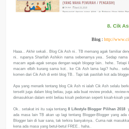
8. Cik A
Blog :
http://www.c
Haaa... Akhir sekali.. Blog Cik Ash ni.. TB memang agak familiar d
ni.. rupanya Sharifah Ashikin nama sebenarnya yea.. Sedap nama
macam agak-agak serupa dengan wajah blogegr lain.. hehe.. Tetapi 
macam elbih kurang sama kot.. ke Cik Ash lama lagi? huhu.. seb
komen dari Cik Ash di entri blog TB.. Tapi tak pastilah kot ada blogge
Apa yang menarik tentang blog Cik Ash ni ialah Cik Ash selalu berk
terselit juga dalam blog beliau, juga ada buat review produk, review-
dimasukkan dalam entri beliau kisah pedoman seperti kisah-kisah yang
Ok.. setakat ini itu saja tentang
8 Lifestyle Blogger Pilihan 2018
ya
ada masa lain TB akan up lagi tentang Blogger-Blogger yang ada d
Blogger lain di luar sana, tak terkira banyaknya.. Cuma nak masukk
kena ada masa yang betul-betul FREE.. haha..