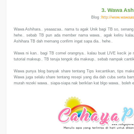
3. Wawa Ash
Blog :
http://www.wawaas
Wawa Ashihara.. yeaaazaa.. nama tu agak Unik bagi TB so, senang
hehe.. sebab TB pun ada member nama wawa.. agak keliru kala
Ashihara TB dah memang confirm ingat sapa dia.. hehe..
Wawa ni kan.. bagi TB comel orangnya.. kalau buat LIVE kecik je 
tutorial makeup.. TB teruja tengok dia makeup.. sebab nampak canti
Wawa punya blog banyak share tentang Tips kecantikan, tips make
Wawa juga selalu share tentang resepi yang dia dah cuba serta ban
murah rezeki wawa.. siapa-siapa nak beriklan kat blgo wawa.. boleh