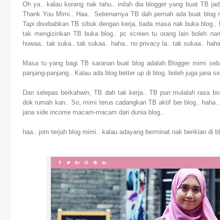
Oh ya.. kalau korang nak tahu.. inilah dia blogger yang buat TB ja
Thank You Mimi.. Haa.. Sebenarnya TB dah pernah ada buat blog 
Tapi disebabkan TB sibuk dengan kerja, tiada masa nak buka blog..
tak mengizinkan TB buka blog.. pc screen tu orang lain boleh na
huwaa.. tak suka.. tak sukaa.. haha.. no privacy la.. tak sukaa.. hah
Masa tu yang bagi TB saranan buat blog adalah Blogger mimi seb
panjang-panjang.. Kalau ada blog better up di blog, boleh juga jana s
Dan selepas berkahwin, TB dah tak kerja.. TB pun mulalah rasa bo
dok rumah kan.. So, mimi terus cadangkan TB aktif ber blog.. haha..
jana side income macam-macam dari dunia blog..
haa.. jom terjah blog mimi.. kalau adayang berminat nak beriklan di b