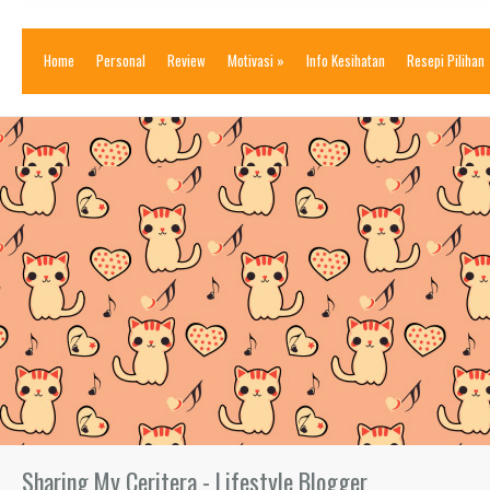
Home
Personal
Review
Motivasi
»
Info Kesihatan
Resepi Pilihan
Sharing My Ceritera - Lifestyle Blogger