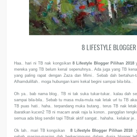
8 LIFESTYLE BLOGGER
Haa.. hari ni TB nak kongsikan
8 Lifestyle Blogger Pilihan 2018
mereka yang TB belum kenal sepenuhnya.. Ada juga yang TB kenal r
yang paling rapat dengan Zaza dan Mimi.. Sebab dah bertahun-t
Alhamdulillah.. moga hubungan kami kekal begini sampai bila-bila..
Oh ya.. bab nama blog.. TB ni tak suka tukar-tukar.. kalau dah 
sampai bila-bila.. Sebab tu masa mula-mula nak letak url tu TB a
TB puas hati.. haha.. terpandang muka butang.. terus TB nak let
ibaratkan kucen2 TB ni macam anak raja la konon.. panggilan tengk
semua ada blog sendiri tapi TBtak aktif sangat.. hahaha.. kelakar je..
Ok lah.. mari TB kongsikan
8 Lifestyle Blogger Pilihan 2018
y
sebab masing-masing dah berkecimpung dalam dunia blogger leb