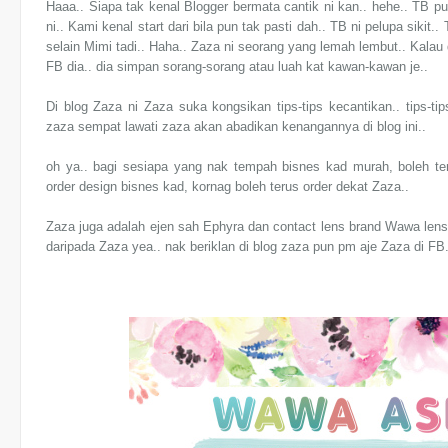
Haaa.. Siapa tak kenal Blogger bermata cantik ni kan.. hehe.. TB 
ni.. Kami kenal start dari bila pun tak pasti dah.. TB ni pelupa siki
selain Mimi tadi.. Haha.. Zaza ni seorang yang lemah lembut.. Kalau d
FB dia.. dia simpan sorang-sorang atau luah kat kawan-kawan je..
Di blog Zaza ni Zaza suka kongsikan tips-tips kecantikan.. tips-ti
zaza sempat lawati zaza akan abadikan kenangannya di blog ini..
oh ya.. bagi sesiapa yang nak tempah bisnes kad murah, boleh 
order design bisnes kad, kornag boleh terus order dekat Zaza..
Zaza juga adalah ejen sah Ephyra dan contact lens brand Wawa lens
daripada Zaza yea.. nak beriklan di blog zaza pun pm aje Zaza di FB