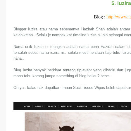
5. Iuzir
Blog :
http://www.i
Blogger Iuzira atau nama sebenarnya Hazirah Shah adalah antara l
kelab-kelab.. Selalu je nampak kat timeline iuzira ni join pelbagai eve
Nama unik Iuzira ni mungkin adalah nama pena Hazirah dalam dun
tersalah sebut nama iuzira ni.. selalu mesti terslaah taip tulis iuzu
haha..
Blog Iuzira banyak berkisar tentang tip,event yang dihadiri dan juga
mana tahu korang jumpa something di blog beliau? hehe..
Oh ya.. kalau nak dapatkan Imaan Suci Tissue Wipes boleh dapatkan 