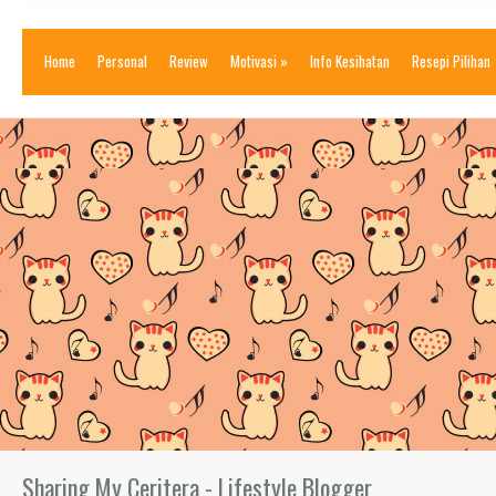
Home
Personal
Review
Motivasi
»
Info Kesihatan
Resepi Pilihan
Sharing My Ceritera - Lifestyle Blogger