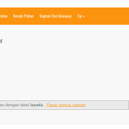
ihatan
Resepi Pilihan
Segmen Dan Giveaway
Tip
»
er
an dengan label
lazada
.
Papar semua catatan