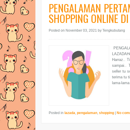
PENGALAMAN PERTAM
SHOPPING ONLINE DI
Posted on November 03, 2021
by Tengkubutang
PENGALA
LAZADAHemm
Harraz.. T
sampai.. 
seller tu
terima tu 
lama-lama 
Posted in
lazada
,
pengalaman
,
shopping
|
No com