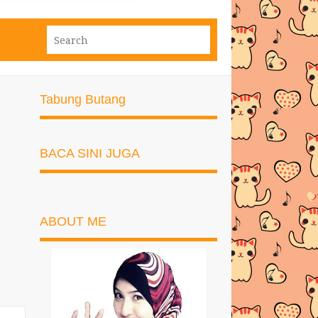
Tabung Butang
BACA SINI JUGA
ABOUT ME