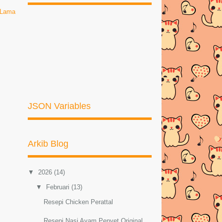
 Lama
JSON Variables
Arkib Blog
▼
2026
(14)
▼
Februari
(13)
Resepi Chicken Perattal
Resepi Nasi Ayam Penyet Original