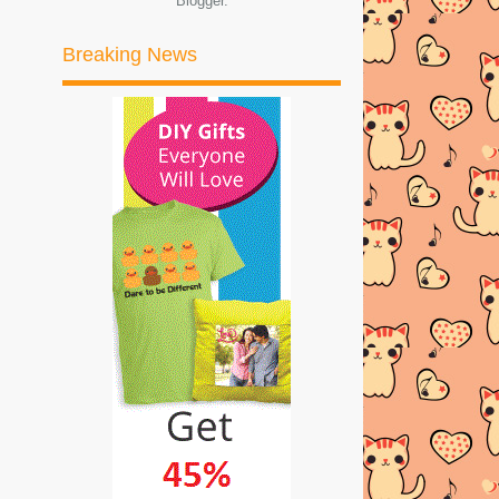
Blogger
.
►
2017
(245)
Breaking News
►
2016
(269)
►
2015
(327)
►
2014
(522)
►
2013
(481)
►
2012
(24)