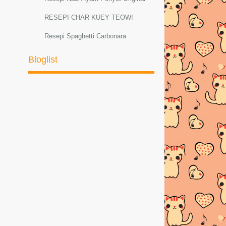
RESEPI CHAR KUEY TEOW!
Resepi Spaghetti Carbonara
Resepi Sambal Hijau Ayam dan Petai
Bloglist
Resepi ayam masak lemak cili padi
RESEPI MEE GORENG
BASAHBahanMee kuning
1bungkus di...
AYAM PADPHEK (Masakan Thai
Original)
Resepi Ketam Masak Pedas Ala
ThaiBahan-bahan :--K...
PELBAGAI RESEPI SPAGHETTI
CARBONARA
Resepi Sotong Masak Ala Thai