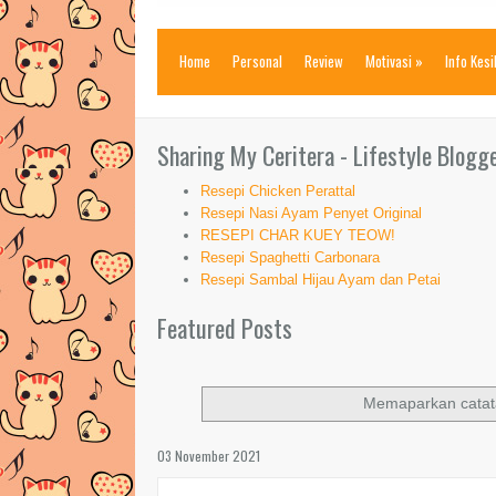
Home
Personal
Review
Motivasi
»
Info Kes
Sharing My Ceritera - Lifestyle Blogg
Resepi Chicken Perattal
Resepi Nasi Ayam Penyet Original
RESEPI CHAR KUEY TEOW!
Resepi Spaghetti Carbonara
Resepi Sambal Hijau Ayam dan Petai
Featured Posts
Memaparkan catat
03 November 2021