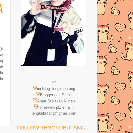
A
DI
ay
ng
ab
la
la
>"
ini Blog Tengkubutang
Blogger dari Perak
Amat Sukakan Kucen
for review plz email :
tengkubutang@gmail.com
FOLLOW TENGKUBUTANG