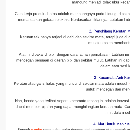
mancung menjadi tolak ukur keca
Cara kerja produk di atas adalah memasangnya pada hidung, dipakai
memancarkan getaran elektrik. Berdasarkan iklannya, cetakan hi
2. Penghilang Kerutan M
Kerutan tak hanya terjadi di dahi dan sekitar mata, tetapi juga d
mungkin boleh membant
Alat ini dipakai di bibir dengan cara latihan pernafasan. Latihan 
mencegah penuaan di daerah pipi dan sekitar mulut. Latihan ini dapa
dalam satu sesi l
3. Kacamata Anti Ke
Kerutan atau garis halus yang muncul di sekitar mata adalah musuh
untuk mencegah dan meng
Nah, benda yang terlihat seperti kacamata renang ini adalah inov
dapat memberi pijatan yang dapat menghilangkan kerutan mata. C
minit dalam seh
4. Alat Untuk Meniru
Banyak
wanita
yang tidak suka dengan pipi tembem atau bentuk w