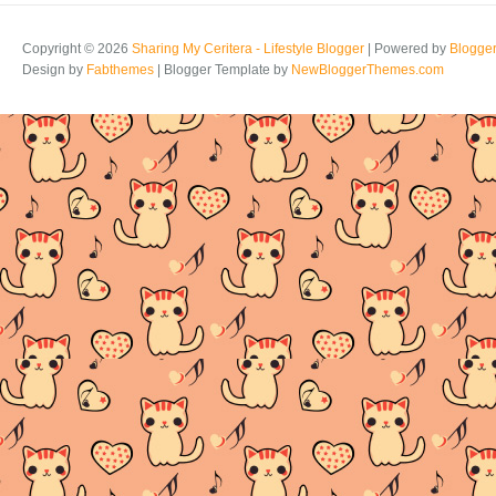
Copyright ©
2026
Sharing My Ceritera - Lifestyle Blogger
| Powered by
Blogge
Design by
Fabthemes
| Blogger Template by
NewBloggerThemes.com