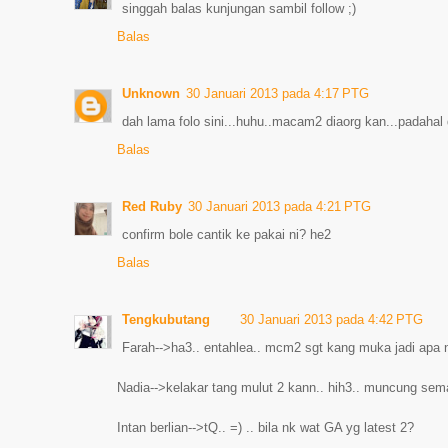
singgah balas kunjungan sambil follow ;)
Balas
Unknown
30 Januari 2013 pada 4:17 PTG
dah lama folo sini...huhu..macam2 diaorg kan...padahal
Balas
Red Ruby
30 Januari 2013 pada 4:21 PTG
confirm bole cantik ke pakai ni? he2
Balas
Tengkubutang
30 Januari 2013 pada 4:42 PTG
Farah-->ha3.. entahlea.. mcm2 sgt kang muka jadi apa n
Nadia-->kelakar tang mulut 2 kann.. hih3.. muncung sema
Intan berlian-->tQ.. =) .. bila nk wat GA yg latest 2?