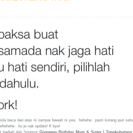
sila baca dari atas ni sampai bawah ni yea.. hehehe.. pasti korang pun setu
ehehehe.. itu je nak update! K bye!
ut hadiah dari Sponsor
Giveaway Birthday Mum & Sister | Tengkubutan