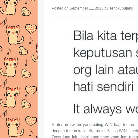
Posted on September 11, 2015
by Tengkubutang
Status di Twitter yang paling WIN bagi teman.. 
dengan teman kan.. Status ini Paling WIN .. heh
Opss lupa lak.. bagi sape-sape yang lum tunt