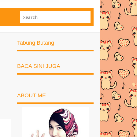
Tabung Butang
BACA SINI JUGA
ABOUT ME