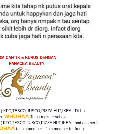
----------------------------------------------------------------------------------------------------
OM CANTIK & KURUS DENGAN
PANACEA BEAUTY
? ( KFC,TESCO,JUSCO,PIZZA HUT,IKEA...DLL ）
WHOHAA
an:
Terus register sahaja,
r
( KFC,TESCO,JUSCO,PIZZA HUT,IKEA...and another )
OHAA
to join member . (join member for free )