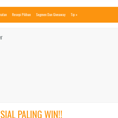
ihatan
Resepi Pilihan
Segmen Dan Giveaway
Tip
»
er
SIAL PALING WIN!!