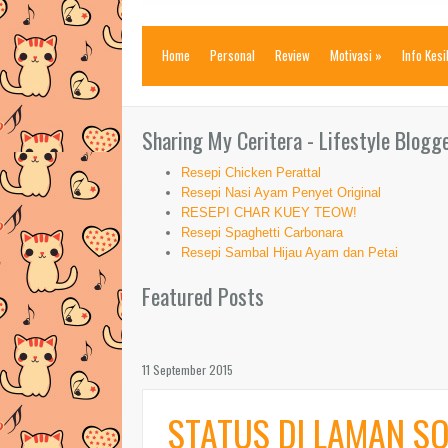
Home
Personal
Review
Motivasi
»
Info Kes
Sharing My Ceritera - Lifestyle Blogg
Resepi Chicken Perattal
Resepi Nasi Ayam Penyet Original
RESEPI CHAR KUEY TEOW!
Resepi Spaghetti Carbonara
Resepi Sambal Hijau Ayam dan Petai
Featured Posts
11 September 2015
STATUS DI LAMAN SO