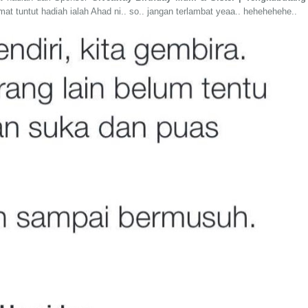
mat tuntut hadiah ialah Ahad ni.. so.. jangan terlambat yeaa.. hehehehehe..