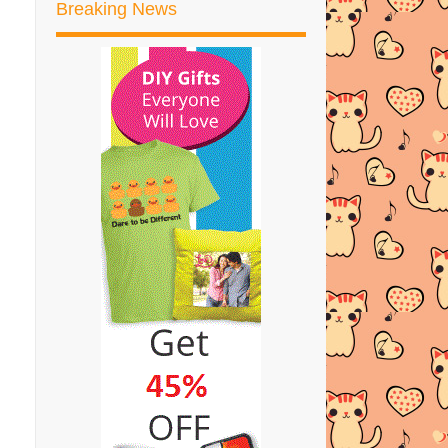
Breaking News
22 Tulisan Tangan Yang Korang
Pasti Teruja Melihatnya
Bagman Laptop Backpack dari
Zalora.my memang ada G...
BROOCH Mini Giveaway
GIVEAWAY: HARI RAYA AIDILADHA
by Yaya Cendana
CARA SOLAT SUNAT TAUBAT
RESEPI UDANG MASAK MASAM
MANIS
RESEPI AYAM BAKAR MADU
PENGUMUMAN PEMENANG
GIVEAWAY BIRTHDAY MUM &
SISTER...
Lirik Lagu dan Video Lagu Supergirl -