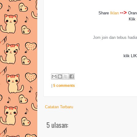
-->
Share
Iklan
Ora
Klik
Jom join dan tebus hadia
klik LI
|
5 comments
Catatan Terbaru
5 ulasan: