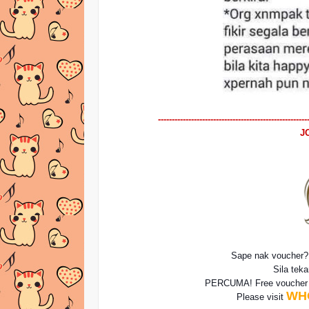
------------------------------------------------------
J
Sape nak voucher
Sila tek
PERCUMA! Free vouche
WH
Please visit