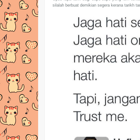
silalah berbuat demikian segera kerana tarikh ta