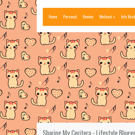
Home
Personal
Review
Motivasi
»
Info Kes
Sharing My Ceritera - Lifestyle Blogg