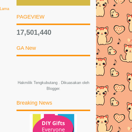
 Lama
PROMOSI HEBAT!!! BookCafe
PAGEVIEW
MYCyberSALE 2015
Nikmat Bantal Busuk !!! Kartun
17,501,440
TUDUNG 2U YANG SARAT
DENGAN TUDUNG/SHAWL
GA New
CANTIK2!!
KUMPUL POINT TEBUS
HADIAH/DUIT!!
8 CHEF WANITA YANG HOT YANG
Hakmilik Tengkubutang . Dikuasakan oleh
BUAT LELAKI CAIR!!
Blogger
.
22 Tulisan Tangan Yang Korang
Pasti Teruja Melihatnya
Breaking News
Bagman Laptop Backpack dari
Zalora.my memang ada G...
BROOCH Mini Giveaway