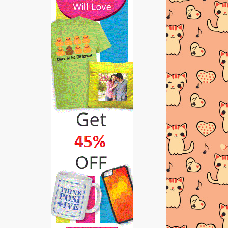
GIVEAWAY: HARI RAYA AIDILADHA
by Yaya Cendana
CARA SOLAT SUNAT TAUBAT
RESEPI UDANG MASAK MASAM
MANIS
RESEPI AYAM BAKAR MADU
PENGUMUMAN PEMENANG
GIVEAWAY BIRTHDAY MUM &
SISTER...
Lirik Lagu dan Video Lagu Supergirl -
De Fam
Review Produk : Coco Lejen |
Minuman Coco Ber Col...
TOPMAN | SELEKSI FESYEN
TERKINI LELAKI