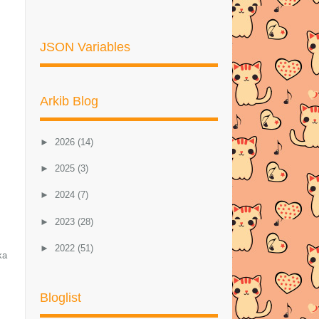
JSON Variables
Arkib Blog
►
2026
(14)
►
2025
(3)
►
2024
(7)
►
2023
(28)
►
2022
(51)
ka
►
2021
(46)
Bloglist
►
2020
(57)