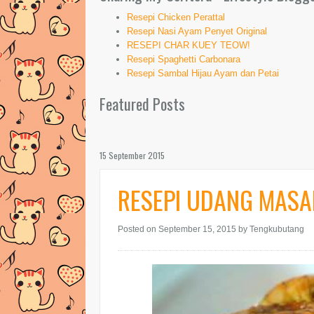
Resepi Chicken Perattal
Resepi Nasi Ayam Penyet Original
RESEPI CHAR KUEY TEOW!
Resepi Spaghetti Carbonara
Resepi Sambal Hijau Ayam dan Petai
Featured Posts
15 September 2015
RESEPI UDANG MASA
Posted on September 15, 2015
by Tengkubutang