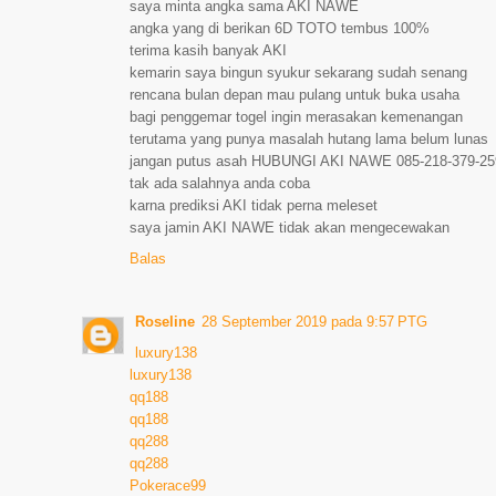
saya minta angka sama AKI NAWE
angka yang di berikan 6D TOTO tembus 100%
terima kasih banyak AKI
kemarin saya bingun syukur sekarang sudah senang
rencana bulan depan mau pulang untuk buka usaha
bagi penggemar togel ingin merasakan kemenangan
terutama yang punya masalah hutang lama belum lunas
jangan putus asah HUBUNGI AKI NAWE 085-218-379-25
tak ada salahnya anda coba
karna prediksi AKI tidak perna meleset
saya jamin AKI NAWE tidak akan mengecewakan
Balas
Roseline
28 September 2019 pada 9:57 PTG
luxury138
luxury138
qq188
qq188
qq288
qq288
Pokerace99