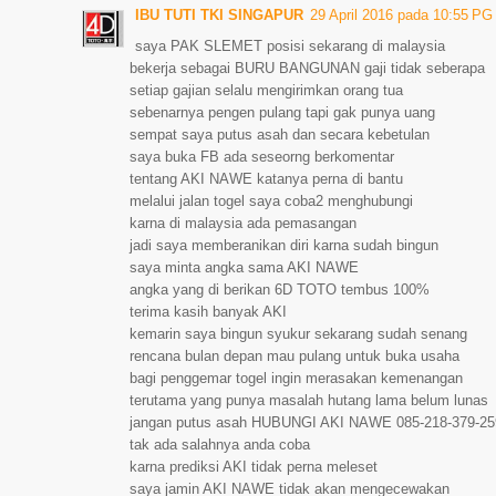
IBU TUTI TKI SINGAPUR
29 April 2016 pada 10:55 PG
saya PAK SLEMET posisi sekarang di malaysia
bekerja sebagai BURU BANGUNAN gaji tidak seberapa
setiap gajian selalu mengirimkan orang tua
sebenarnya pengen pulang tapi gak punya uang
sempat saya putus asah dan secara kebetulan
saya buka FB ada seseorng berkomentar
tentang AKI NAWE katanya perna di bantu
melalui jalan togel saya coba2 menghubungi
karna di malaysia ada pemasangan
jadi saya memberanikan diri karna sudah bingun
saya minta angka sama AKI NAWE
angka yang di berikan 6D TOTO tembus 100%
terima kasih banyak AKI
kemarin saya bingun syukur sekarang sudah senang
rencana bulan depan mau pulang untuk buka usaha
bagi penggemar togel ingin merasakan kemenangan
terutama yang punya masalah hutang lama belum lunas
jangan putus asah HUBUNGI AKI NAWE 085-218-379-25
tak ada salahnya anda coba
karna prediksi AKI tidak perna meleset
saya jamin AKI NAWE tidak akan mengecewakan