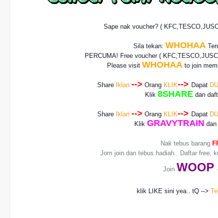
Sape nak voucher? ( KFC,TESCO,JUS
WHOHAA
Sila tekan:
Teru
PERCUMA! Free voucher
( KFC,TESCO,JUSCO
WHOHAA
Please visit
to join memb
-->
-->
Share
Iklan
Orang
KLIK
Dapat
DU
8SHARE
Klik
dan daf
-->
-->
Share
Iklan
Orang
KLIK
Dapat
DU
GRAVYTRAIN
Klik
dan 
Nak tebus barang
F
Jom join dan tebus hadiah.. Daftar free, 
WO
OP
Join
klik LIKE sini yea.. tQ -->
Te