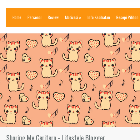
Home
Personal
Review
Motivasi
»
Info Kesihatan
Resepi Pilihan
Sharing My Ceritera - Lifestyle Blogger