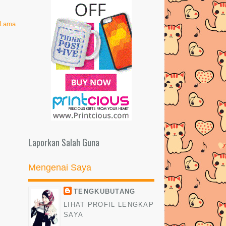
►
Februari
(8)
►
Januari
(6)
 Lama
►
2016
(269)
►
2015
(327)
►
2014
(522)
►
2013
(481)
►
2012
(24)
Laporkan Salah Guna
Mengenai Saya
TENGKUBUTANG
LIHAT PROFIL LENGKAP
SAYA