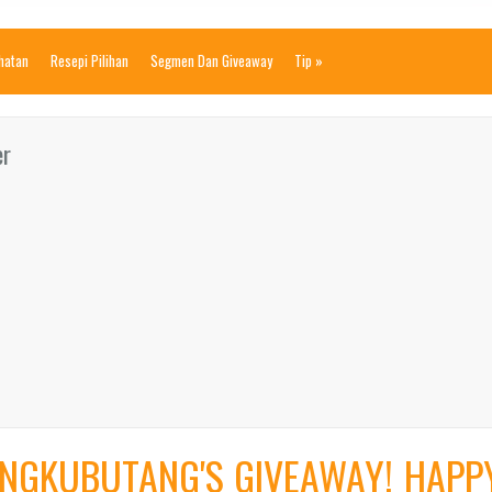
ihatan
Resepi Pilihan
Segmen Dan Giveaway
Tip
»
er
ENGKUBUTANG'S GIVEAWAY! HAPP