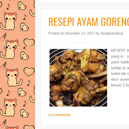
RESEPI AYAM GORENG
Posted on Disember 22, 2017
by Tengkubutang
RESEPI A
yang ni.. 
pasti hub
sedap je a
boleh lah 
ekor ayam
besar) 2 bi
|
5 comments