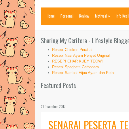
Home
Personal
Review
Motivasi
»
Info Kes
Sharing My Ceritera - Lifestyle Blogg
Resepi Chicken Perattal
Resepi Nasi Ayam Penyet Original
RESEPI CHAR KUEY TEOW!
Resepi Spaghetti Carbonara
Resepi Sambal Hijau Ayam dan Petai
Featured Posts
31 Disember 2017
SENARAI PESERTA T