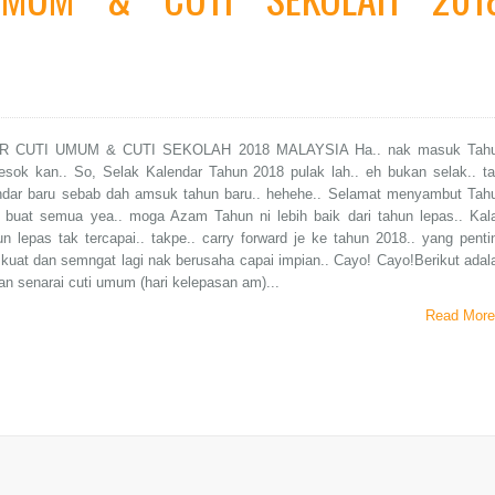
 CUTI UMUM & CUTI SEKOLAH 2018 MALAYSIA Ha.. nak masuk Tah
esok kan.. So, Selak Kalendar Tahun 2018 pulak lah.. eh bukan selak.. ta
endar baru sebab dah amsuk tahun baru.. hehehe.. Selamat menyambut Tah
 buat semua yea.. moga Azam Tahun ni lebih baik dari tahun lepas.. Kal
 lepas tak tercapai.. takpe.. carry forward je ke tahun 2018.. yang penti
kuat dan semngat lagi nak berusaha capai impian.. Cayo! Cayo!Berikut adal
an senarai cuti umum (hari kelepasan am)...
Read More