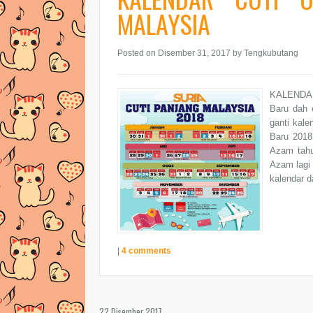
MALAYSIA
Posted on Disember 31, 2017
by Tengkubutang
KALENDAR
Baru dah 
ganti kal
Baru 2018
Azam tahun
Azam lagi 
kalendar d
|
4 comments
22 Disember 2017