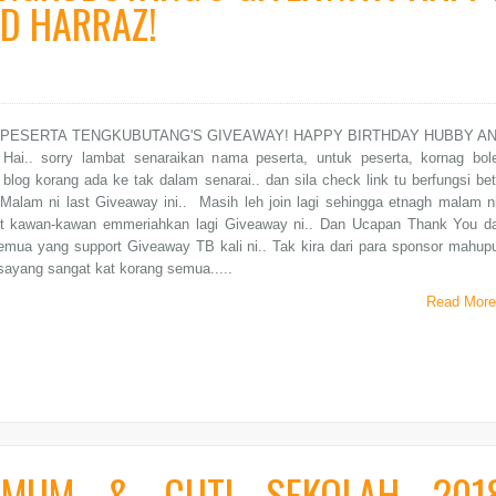
D HARRAZ!
 PESERTA TENGKUBUTANG'S GIVEAWAY! HAPPY BIRTHDAY HUBBY A
ai.. sorry lambat senaraikan nama peserta, untuk peserta, kornag bol
 blog korang ada ke tak dalam senarai.. dan sila check link tu berfungsi bet
 Malam ni last Giveaway ini.. Masih leh join lagi sehingga etnagh malam ni
t kawan-kawan emmeriahkan lagi Giveaway ni.. Dan Ucapan Thank You da
emua yang support Giveaway TB kali ni.. Tak kira dari para sponsor mahup
sayang sangat kat korang semua.....
Read More
UMUM & CUTI SEKOLAH 201