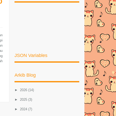
un
pi
un
au
JSON Variables
ng
ah
Arkib Blog
►
2026
(14)
►
2025
(3)
►
2024
(7)