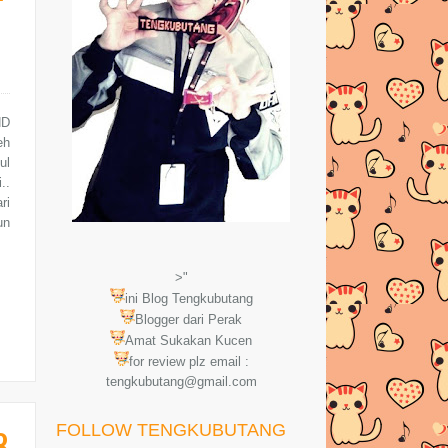
ND
eh
ul
..
ri
un
>"
ini Blog Tengkubutang
Blogger dari Perak
Amat Sukakan Kucen
for review plz email :
tengkubutang@gmail.com
8
FOLLOW TENGKUBUTANG