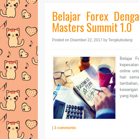
Belajar Forex Denga
Masters Summit 1.0
Posted on Disember 22, 2017
by Tengkubutang
Belajar F
kepesatan
online un
hari sema
tambahan
kewangan 
yang bijak
|
3 comments