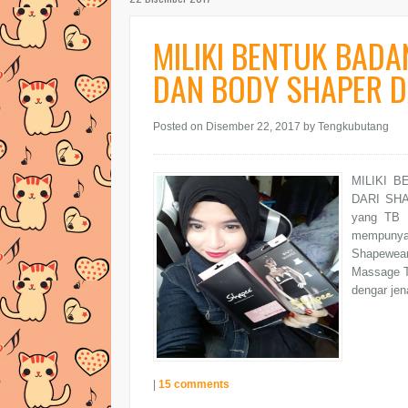
MILIKI BENTUK BAD
DAN BODY SHAPER D
Posted on Disember 22, 2017
by Tengkubutang
MILIKI 
DARI SHAP
yang TB 
mempunyai
Shapewear
Massage Te
dengar je
|
15 comments