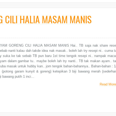
 CILI HALIA MASAM MANIS
YAM GORENG CILI HALIA MASAM MANIS Hai.. TB saja nak share rese
sebab nanti kalau dah takde idea nak masak.. boleh lah try resepi ni.. cuma t
by suka ke tak sebab TB pun baru 1st time tengok resepi ni.. nampak mac
yam dalam gambar tu.. maybe boleh lah try nanti.. TB tak makan ayam.. ta
cuba masak untuk hubby kan.. jom tengok bahan-bahannya.. Bahan-bahan : 1
 (potong garam kunyit & goreng) ketepikan 3 biji bawang merah (sederha
ji bawang putih 1 inci...
Read More