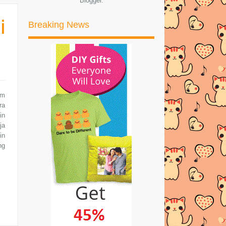
Blogger
.
BR1M / BRIM TERKINI (2...
i
Breaking News
SHOWTIMES2U.COM - PORTAL
UNTUK LIHAT MOVIE TRAILER...
►
November
(12)
►
Oktober
(8)
am
►
September
(14)
ra
in
►
Ogos
(11)
ja
►
Julai
(29)
in
ng
►
Jun
(45)
►
Mei
(33)
►
April
(32)
►
Mac
(36)