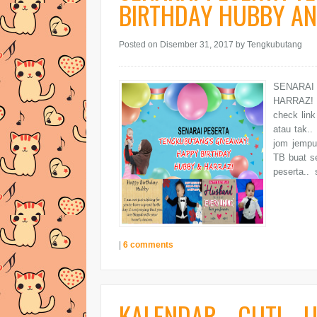
BIRTHDAY HUBBY AN
Posted on Disember 31, 2017
by Tengkubutang
SENARAI
HARRAZ! H
check link
atau tak..
jom jempu
TB buat s
peserta.. 
|
6 comments
KALENDAR CUTI 