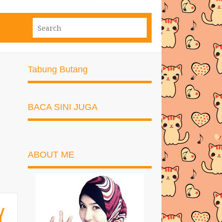
Tabung Butang
BACA SINI JUGA
ABOUT ME
Y