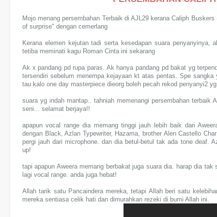
Mojo menang persembahan Terbaik di AJL29 kerana Caliph Buskers 
of surprise" dengan cemerlang
Kerana elemen kejutan tadi serta kesedapan suara penyanyinya, a
tetiba meminati kagu Roman Cinta ini sekarang
Ak x pandang pd rupa paras. Ak hanya pandang pd bakat yg terpenda
tersendiri sebelum menempa kejayaan kt atas pentas. Spe sangka yg
tau kalo one day masterpiece dieorg boleh pecah rekod penyanyi2 yg
suara yg indah mantap.. tahniah memenangi persembahan terbaik 
seni... selamat berjaya!!
apapun vocal range dia memang tinggi jauh lebih baik dari Aweera
dengan Black, Azlan Typewriter, Hazama, brother Alen Castello Cha
pergi jauh dari microphone. dan dia betul-betul tak ada tone dea
up!
tapi apapun Aweera memang berbakat juga suara dia. harap dia t
lagi vocal range. anda juga hebat!
Allah tarik satu Pancaindera mereka, tetapi Allah beri satu kelebih
mereka sentiasa celik hati dan dimurahkan rezeki di bumi Allah ini.