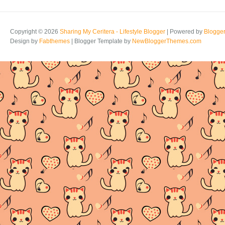
Copyright ©
2026
Sharing My Ceritera - Lifestyle Blogger
| Powered by
Blogge
Design by
Fabthemes
| Blogger Template by
NewBloggerThemes.com