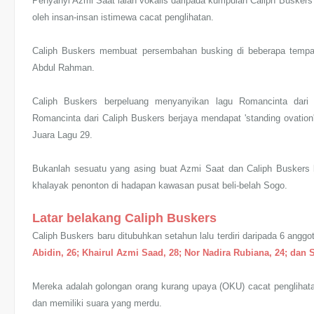
Penyanyi Azmi Saat ialah vokalis daripada kumpulan Caliph Buskers
oleh insan-insan istimewa cacat penglihatan.
Caliph Buskers membuat persembahan busking di beberapa tempat
Abdul Rahman.
Caliph Buskers berpeluang menyanyikan lagu Romancinta dar
Romancinta dari Caliph Buskers berjaya mendapat 'standing ovatio
Juara Lagu 29.
Bukanlah sesuatu yang asing buat Azmi Saat dan Caliph Buskers
khalayak penonton di hadapan kawasan pusat beli-belah Sogo.
Latar belakang Caliph Buskers
Caliph Buskers baru ditubuhkan setahun lalu terdiri daripada 6 anggot
Abidin, 26; Khairul Azmi Saad, 28; Nor Nadira Rubiana, 24; da
Mereka adalah golongan orang kurang upaya (OKU) cacat penglihat
dan memiliki suara yang merdu.