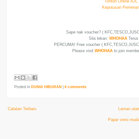
Tonton Online AJL
Keputusan Pemenan
Sape nak voucher? ( KFC,TESCO,JUS
Sila tekan:
WHOHAA
Terus 
PERCUMA! Free voucher
( KFC,TESCO,JUSCO
Please visit
WHOHAA
to join member
Posted in
DUNIA HIBURAN
|
6 comments
Catatan Terbaru
Laman uta
Papar versi muda