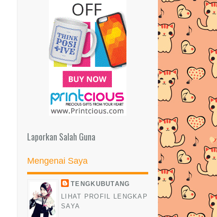
►
Februari
(27)
►
Januari
(52)
►
2014
(522)
►
2013
(481)
►
2012
(24)
Laporkan Salah Guna
Mengenai Saya
TENGKUBUTANG
LIHAT PROFIL LENGKAP
SAYA