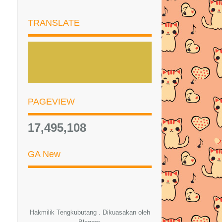
LAGI !!!
TRANSLATE
Giveaway October 2015 Cash
RM500 by Emas Putih
FUYOOO !!! GGIVEAWAY BY
MAMA DARWIISH
RESEPI NASI MINYAK, AYAM
MASAK MERAH DAN DALCA
PAGEVIEW
DAGING
DIY LONG DRESS/BLOUSE UNTUK
17,495,108
BREASTFEEDING MOTHER
RAWATAN UNTUK BAYI KERAP
GA New
NANGIS MALAM
ZIZANI SECRET SOAP
PENYELESAIAN MASALAH
KULIT!!
Hakmilik Tengkubutang . Dikuasakan oleh
ENTRI PENGHARGAAN BUAT