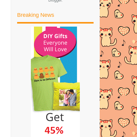
Blogger
.
PARA SPONSOR GIVEAWAY
Breaking News
Resepi Ayam Kicap Lada Hitam
Lirik Lagu dan Video Meghan Trainor
- Like I'm Gon...
DIY TEMPAT TIDOR KUCING! | DIY
CAT TENT
►
September
(25)
►
Ogos
(8)
►
Julai
(35)
►
Jun
(29)
►
Mei
(27)
►
April
(33)
►
Mac
(42)