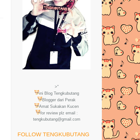
>"
ini Blog Tengkubutang
Blogger dari Perak
Amat Sukakan Kucen
for review plz email :
tengkubutang@gmail.com
FOLLOW TENGKUBUTANG