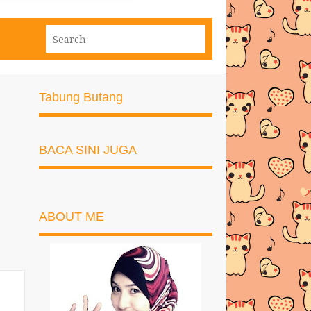
Tabung Butang
BACA SINI JUGA
ABOUT ME