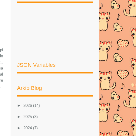
..
pi
in
..
JSON Variables
sa
al
re
..
Arkib Blog
►
2026
(14)
►
2025
(3)
►
2024
(7)