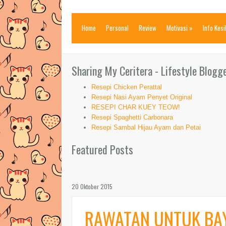
Home
Personal
Review
Motivasi
»
Info Kes
Sharing My Ceritera - Lifestyle Blogg
Resepi Chicken Perattal
Resepi Nasi Ayam Penyet Original
RESEPI CHAR KUEY TEOW!
Resepi Spaghetti Carbonara
Resepi Sambal Hijau Ayam dan Petai
Featured Posts
20 Oktober 2015
RAWATAN UNTUK BAY