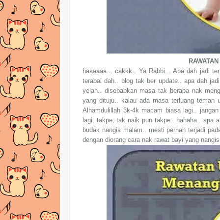
RAWATAN 
haaaaaa... cakkk.. Ya Rabbi... Apa dah jadi 
terabai dah.. blog tak ber update.. apa dah ja
yelah.. disebabkan masa tak berapa nak mengi
yang dituju.. kalau ada masa terluang teman upda
Alhamdulillah 3k-4k macam biasa lagi.. jangan
lagi, takpe, tak naik pun takpe.. hahaha.. apa
budak nangis malam.. mesti pernah terjadi pada
dengan diorang cara nak rawat bayi yang nangis