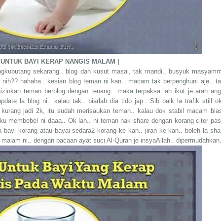
UNTUK BAYI KERAP NANGIS MALAM |
tengkubutang sekarang.. blog dah kusut masai, tak mandi.. busyuk masyamm
di nih?? hahaha.. kesian blog teman ni kan.. macam tak berpenghuni aje.. ta
zinkan teman berblog dengan tenang.. maka terpaksa lah ikut je arah ang
te la blog ni.. kalau tak.. biarlah dia tido jap.. Sib baik la trafik still ok
 kurang jadi 2k, itu sudah merisaukan teman.. kalau dok stabil macam bia
 aku membebel ni daaa.. Ok lah.. ni teman nak share dengan korang citer pas
 bayi korang atau bayai sedara2 korang ke kan.. jiran ke kan.. boleh la sha
 malam ni.. dengan bacaan ayat suci Al-Quran je insyaAllah.. dipermudahkan